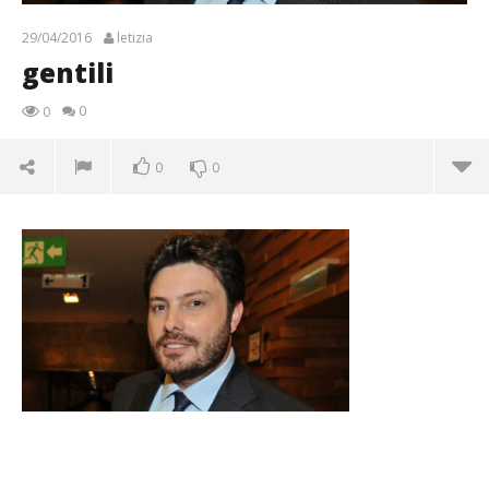
29/04/2016
letizia
gentili
0
0
0
0
gentili
29/04/2016
letizia