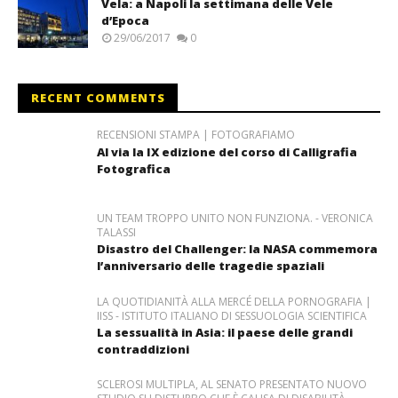
Vela: a Napoli la settimana delle Vele
d’Epoca
29/06/2017
0
RECENT COMMENTS
RECENSIONI STAMPA | FOTOGRAFIAMO
Al via la IX edizione del corso di Calligrafia
Fotografica
UN TEAM TROPPO UNITO NON FUNZIONA. - VERONICA
TALASSI
Disastro del Challenger: la NASA commemora
l’anniversario delle tragedie spaziali
LA QUOTIDIANITÀ ALLA MERCÉ DELLA PORNOGRAFIA |
IISS - ISTITUTO ITALIANO DI SESSUOLOGIA SCIENTIFICA
La sessualità in Asia: il paese delle grandi
contraddizioni
SCLEROSI MULTIPLA, AL SENATO PRESENTATO NUOVO