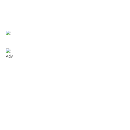
___________
Adv