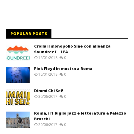
POPULAR POSTS
Crolla il monopolio Siae con alleanza
Soundreef – LEA
16/01/2018
0
Pink Floyd in mostra a Roma
16/01/2018
0
Dimmi Chi Sei!
30/06/2017
0
Roma, il 1 luglio Jazz e letteratura a Palazzo
Braschi
29/06/2017
0