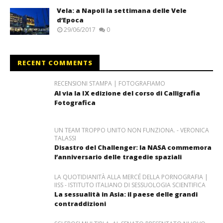
Vela: a Napoli la settimana delle Vele
d’Epoca
29/06/2017
0
RECENT COMMENTS
RECENSIONI STAMPA | FOTOGRAFIAMO
Al via la IX edizione del corso di Calligrafia
Fotografica
UN TEAM TROPPO UNITO NON FUNZIONA. - VERONICA
TALASSI
Disastro del Challenger: la NASA commemora
l’anniversario delle tragedie spaziali
LA QUOTIDIANITÀ ALLA MERCÉ DELLA PORNOGRAFIA |
IISS - ISTITUTO ITALIANO DI SESSUOLOGIA SCIENTIFICA
La sessualità in Asia: il paese delle grandi
contraddizioni