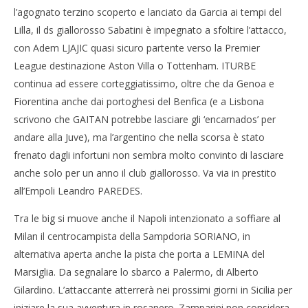
l’agognato terzino scoperto e lanciato da Garcia ai tempi del
Lilla, il ds giallorosso Sabatini è impegnato a sfoltire l’attacco,
con Adem LJAJIC quasi sicuro partente verso la Premier
League destinazione Aston Villa o Tottenham. ITURBE
continua ad essere corteggiatissimo, oltre che da Genoa e
Fiorentina anche dai portoghesi del Benfica (e a Lisbona
scrivono che GAITAN potrebbe lasciare gli ‘encarnados’ per
andare alla Juve), ma l’argentino che nella scorsa è stato
frenato dagli infortuni non sembra molto convinto di lasciare
anche solo per un anno il club giallorosso. Va via in prestito
all’Empoli Leandro PAREDES.
Tra le big si muove anche il Napoli intenzionato a soffiare al
Milan il centrocampista della Sampdoria SORIANO, in
alternativa aperta anche la pista che porta a LEMINA del
Marsiglia. Da segnalare lo sbarco a Palermo, di Alberto
Gilardino. L’attaccante atterrerà nei prossimi giorni in Sicilia per
iniziare la sua avventura in rosanero. Zamparini non considera