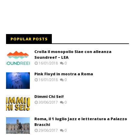
POPULAR POSTS
Crolla il monopolio Siae con alleanza
Soundreef – LEA
16/01/2018
0
Pink Floyd in mostra a Roma
16/01/2018
0
Dimmi Chi Sei!
30/06/2017
0
Roma, il 1 luglio Jazz e letteratura a Palazzo
Braschi
29/06/2017
0