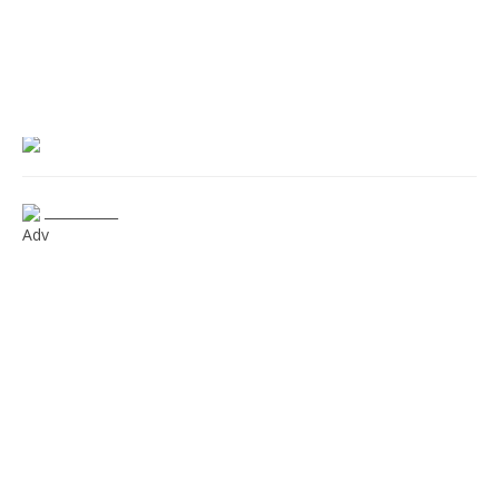
___________
Adv