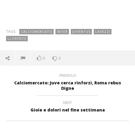
TAGS:
CALCIOMERCATO
INTER
JUVENTUS
LAVEZZI
LLORENTE
0
0
PREVIOUS
Calciomercato: Juve cerca rinforzi, Roma rebus
Digne
NEXT
Gioie e dolori nel fine settimana