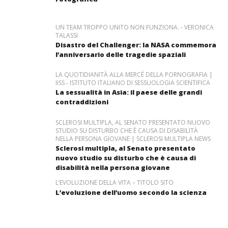
UN TEAM TROPPO UNITO NON FUNZIONA. - VERONICA
TALASSI
Disastro del Challenger: la NASA commemora
l’anniversario delle tragedie spaziali
LA QUOTIDIANITÀ ALLA MERCÉ DELLA PORNOGRAFIA |
IISS - ISTITUTO ITALIANO DI SESSUOLOGIA SCIENTIFICA
La sessualità in Asia: il paese delle grandi
contraddizioni
SCLEROSI MULTIPLA, AL SENATO PRESENTATO NUOVO
STUDIO SU DISTURBO CHE È CAUSA DI DISABILITÀ
NELLA PERSONA GIOVANE | SCLEROSI MULTIPLA NEWS
Sclerosi multipla, al Senato presentato
nuovo studio su disturbo che è causa di
disabilità nella persona giovane
L’EVOLUZIONE DELLA VITA – TITOLO SITO
L’evoluzione dell’uomo secondo la scienza