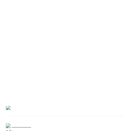
___________