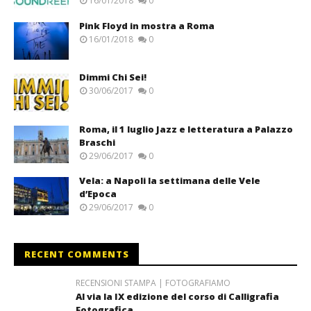
16/01/2018
0
Pink Floyd in mostra a Roma
16/01/2018
0
Dimmi Chi Sei!
30/06/2017
0
Roma, il 1 luglio Jazz e letteratura a Palazzo
Braschi
29/06/2017
0
Vela: a Napoli la settimana delle Vele
d’Epoca
29/06/2017
0
RECENT COMMENTS
RECENSIONI STAMPA | FOTOGRAFIAMO
Al via la IX edizione del corso di Calligrafia
Fotografica