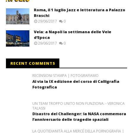
Roma, il 1 luglio Jazz e letteratura a Palazzo
Braschi
29/06/2017
0
Vela: a Napoli la settimana delle Vele
d’Epoca
29/06/2017
0
RECENT COMMENTS
RECENSIONI STAMPA | FOTOGRAFIAMO
Al via la IX edizione del corso di Calligrafia
Fotografica
UN TEAM TROPPO UNITO NON FUNZIONA. - VERONICA
TALASSI
Disastro del Challenger: la NASA commemora
l’anniversario delle tragedie spaziali
LA QUOTIDIANITÀ ALLA MERCÉ DELLA PORNOGRAFIA |