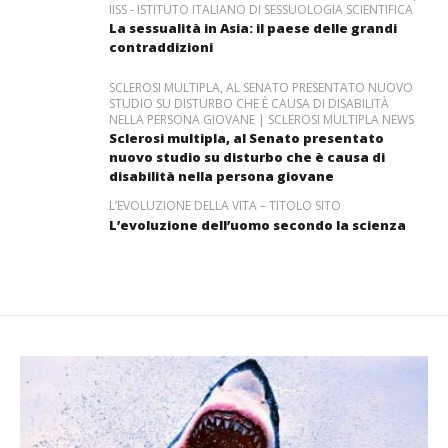
IISS - ISTITUTO ITALIANO DI SESSUOLOGIA SCIENTIFICA
La sessualità in Asia: il paese delle grandi
contraddizioni
SCLEROSI MULTIPLA, AL SENATO PRESENTATO NUOVO
STUDIO SU DISTURBO CHE È CAUSA DI DISABILITÀ
NELLA PERSONA GIOVANE | SCLEROSI MULTIPLA NEWS
Sclerosi multipla, al Senato presentato
nuovo studio su disturbo che è causa di
disabilità nella persona giovane
L’EVOLUZIONE DELLA VITA – TITOLO SITO
L’evoluzione dell’uomo secondo la scienza