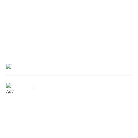
___________
Adv