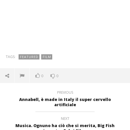
TAGS:
FEATURED
FILM
0
0
PREVIOUS
Annabell, è made in Italy il super cervello
artificiale
NEXT
Musica. Ognuno ha ciò che si merita, Big Fish