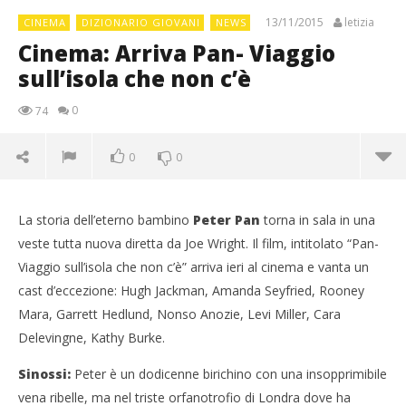
13/11/2015
letizia
CINEMA
DIZIONARIO GIOVANI
NEWS
Cinema: Arriva Pan- Viaggio
sull’isola che non c’è
0
74
0
0
La storia dell’eterno bambino
Peter Pan
torna in sala in una
veste tutta nuova diretta da Joe Wright. Il film, intitolato “Pan-
Viaggio sull’isola che non c’è” arriva ieri al cinema e vanta un
cast d’eccezione: Hugh Jackman, Amanda Seyfried, Rooney
Mara, Garrett Hedlund, Nonso Anozie, Levi Miller, Cara
Delevingne, Kathy Burke.
Sinossi:
Peter è un dodicenne birichino con una insopprimibile
vena ribelle, ma nel triste orfanotrofio di Londra dove ha