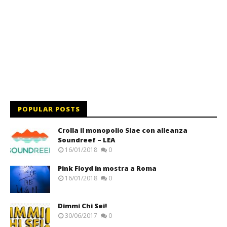
POPULAR POSTS
Crolla il monopolio Siae con alleanza
Soundreef – LEA
16/01/2018
0
Pink Floyd in mostra a Roma
16/01/2018
0
Dimmi Chi Sei!
30/06/2017
0