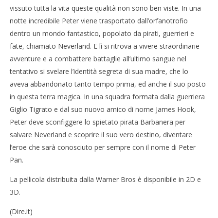
vissuto tutta la vita queste qualità non sono ben viste. In una
NOW VIEWING
notte incredibile Peter viene trasportato dall’orfanotrofio
Cinema: Arriva Pan- Viaggio sull’isola che non c’è
Cro
dentro un mondo fantastico, popolato da pirati, guerrieri e
LE
13/11/2015
fate, chiamato Neverland. E lì si ritrova a vivere straordinarie
letizia
13/
avventure e a combattere battaglie all’ultimo sangue nel
l
tentativo si svelare l’identità segreta di sua madre, che lo
aveva abbandonato tanto tempo prima, ed anche il suo posto
in questa terra magica. In una squadra formata dalla guerriera
Giglio Tigrato e dal suo nuovo amico di nome James Hook,
Peter deve sconfiggere lo spietato pirata Barbanera per
salvare Neverland e scoprire il suo vero destino, diventare
l’eroe che sarà conosciuto per sempre con il nome di Peter
Pan.
La pellicola distribuita dalla Warner Bros è disponibile in 2D e
3D.
(Dire.it)