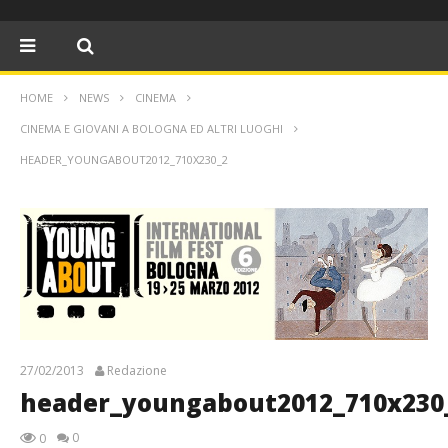
HOME
NEWS
CINEMA
CINEMA E GIOVANI A BOLOGNA ED ALTRI LUOGHI
HEADER_YOUNGABOUT2012_710X230_2
27/02/2013
Redazione
header_youngabout2012_710x230
0
0