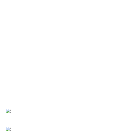
___________