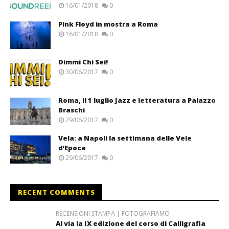
16/01/2018
0
Pink Floyd in mostra a Roma
16/01/2018
0
Dimmi Chi Sei!
30/06/2017
0
Roma, il 1 luglio Jazz e letteratura a Palazzo
Braschi
29/06/2017
0
Vela: a Napoli la settimana delle Vele
d’Epoca
29/06/2017
0
RECENT COMMENTS
RECENSIONI STAMPA | FOTOGRAFIAMO
Al via la IX edizione del corso di Calligrafia