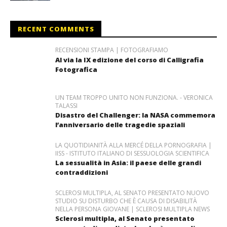
RECENT COMMENTS
RECENSIONI STAMPA | FOTOGRAFIAMO
Al via la IX edizione del corso di Calligrafia
Fotografica
UN TEAM TROPPO UNITO NON FUNZIONA. - VERONICA
TALASSI
Disastro del Challenger: la NASA commemora
l’anniversario delle tragedie spaziali
LA QUOTIDIANITÀ ALLA MERCÉ DELLA PORNOGRAFIA |
IISS - ISTITUTO ITALIANO DI SESSUOLOGIA SCIENTIFICA
La sessualità in Asia: il paese delle grandi
contraddizioni
SCLEROSI MULTIPLA, AL SENATO PRESENTATO NUOVO
STUDIO SU DISTURBO CHE È CAUSA DI DISABILITÀ
NELLA PERSONA GIOVANE | SCLEROSI MULTIPLA NEWS
Sclerosi multipla, al Senato presentato