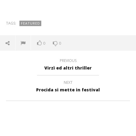
TAGS:
FEATURED
0
0
PREVIOUS
Virzì ed altri thriller
NEXT
Procida si mette in festival