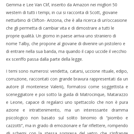
Gemma e Lee Van Clif, inserito da Amazon nei migliori 50
western di tutti i tempi, in cui si racconta di Scott, giovane
netturbino di Clifton- Arizona, che è alla ricerca di un’occasione
che gli permetta di cambiar vita e di dimostrare a tutti le
proprie qualità. Un giorno in paese arriva uno straniero di
nome Talby, che propone al giovane di divenire un pistolero e
di entrare nella sua banda, ma quando il capo uccide il vecchio
ex sceriffo passa dalla parte della legge.
I temi sono numerosi: vendetta, catarsi, uccione rituale, edipo,
corruzione, raccontati con grande bravura rappresentati da un
autore (il monteriese Valerii), formatosi come soggettista e
sceneggiatore e poi sotto la guida di Matrocinque, Matarazzo
e Leone, capace di regalarci uno spettacolo che non è pura
azione e intrattenimento, ma un interessante dramma
psicologico non basato sul solito binomio di “piombo e
cazzotti”, ma in grado di emozionare e far riflettere, rompendo
gli schemi con la stessa sorpresa del vetro che s’infrange