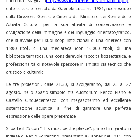
Lanterna Magica (
http://www.icaq.it/en/chi_siamo/index.php
),
ente culturale fondato da Gabriele Lucci nel 1981, riconosciuto
dalla Direzione Generale Cinema del Ministero dei Beni e delle
Attività Culturali per la sua attività di conservazione e
divulgazione della immagine e del linguaggio cinematografico,
che si avvale per i suoi scopi istituzionali di una cineteca con
1.800 titoli, di una mediateca (con 10.000 titoli) di una
biblioteca tematica, una considerevole raccolta bozzettistica, e
professionalità di notevole spessore in ambito sia tecnico che
artistico e culturale.
Le tre proiezioni, dalle 21,30, si svolgeranno, dal 25 al 27
agosto, nello spazio-simbolo fra Auditorium Renzo Piano e
Castello Cinquecentesco, con megaschermo ed eccellente
sistemazione acustica, al fine di garantire una perfetta
espressione delle opere presentate.
Si parte il 25 con “This must be the plaece”, primo film girato in
inglese di Paolo Sorrentino, presentato a Cannes nel 2011, con