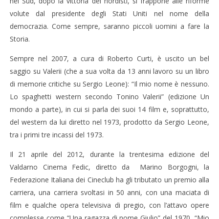
nel Sud, dopo la vittoria dei nordisti, si frappone alle riforme
volute dal presidente degli Stati Uniti nel nome della
democrazia. Come sempre, saranno piccoli uomini a fare la
Storia.
Sempre nel 2007, a cura di Roberto Curti, è uscito un bel
saggio su Valerii (che a sua volta da 13 anni lavoro su un libro
di memorie critiche su Sergio Leone): “Il mio nome è nessuno.
Lo spaghetti western secondo Tonino Valerii” (edizione Un
mondo a parte), in cui si parla dei suoi 14 film e, soprattutto,
del western da lui diretto nel 1973, prodotto da Sergio Leone,
tra i primi tre incassi del 1973.
Il 21 aprile del 2012, durante la trentesima edizione del
Valdarno Cinema Fedic, diretto da Marino Borgogni, la
Federazione Italiana dei Cineclub ha gli tributato un premio alla
carriera, una carriera svoltasi in 50 anni, con una maciata di
film e qualche opera televisiva di pregio, con l’attavo opere
complesse come “Una ragazza di nome Giulio” del 1970, “Mio