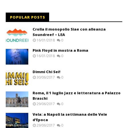
POPULAR POSTS
Crolla il monopolio Siae con alleanza
Soundreef – LEA
16/01/2018
0
Pink Floyd in mostra a Roma
16/01/2018
0
Dimmi Chi Sei!
30/06/2017
0
Roma, il 1 luglio Jazz e letteratura a Palazzo
Braschi
29/06/2017
0
Vela: a Napoli la settimana delle Vele
d’Epoca
29/06/2017
0