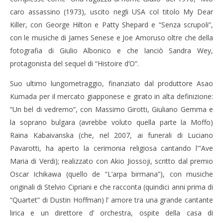
caro assassino (1973), uscito negli USA col titolo My Dear
Killer, con George Hilton e Patty Shepard e “Senza scrupoli”,
con le musiche di James Senese e Joe Amoruso oltre che della
fotografia di Giulio Albonico e che lanciò Sandra Wey,
protagonista del sequel di “Histoire d’O”.
Suo ultimo lungometraggio, finanziato dal produttore Asao
Kumada per il mercato giapponese e girato in alta definizione:
“Un bel di vedremo”, con Massimo Girotti, Giuliano Gemma e
la soprano bulgara (avrebbe voluto quella parte la Moffo)
Raina Kabaivanska (che, nel 2007, ai funerali di Luciano
Pavarotti, ha aperto la cerimonia religiosa cantando l'”Ave
Maria di Verdi); realizzato con Akio Jiossoji, scritto dal premio
Oscar Ichikawa (quello de “L’arpa birmana”), con musiche
originali di Stelvio Cipriani e che racconta (quindici anni prima di
“Quartet” di Dustin Hoffman) l’ amore tra una grande cantante
lirica e un direttore d’ orchestra, ospite della casa di