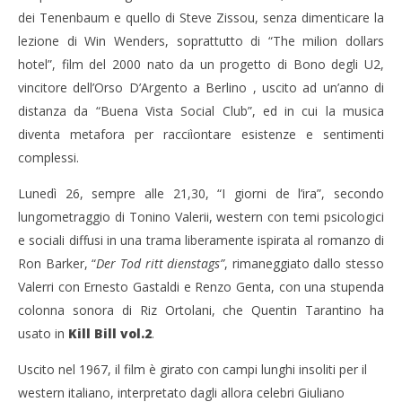
dei Tenenbaum e quello di Steve Zissou, senza dimenticare la
lezione di Win Wenders, soprattutto di “The milion dollars
hotel”, film del 2000 nato da un progetto di Bono degli U2,
vincitore dell’Orso D’Argento a Berlino , uscito ad un’anno di
distanza da “Buena Vista Social Club”, ed in cui la musica
diventa metafora per racciìontare esistenze e sentimenti
complessi.
Lunedì 26, sempre alle 21,30, “I giorni de l’ira”, secondo
lungometraggio di Tonino Valerii, western con temi psicologici
e sociali diffusi in una trama liberamente ispirata al romanzo di
Ron Barker, “
Der Tod ritt dienstags”
, rimaneggiato dallo stesso
Valerri con Ernesto Gastaldi e Renzo Genta, con una stupenda
colonna sonora di Riz Ortolani, che Quentin Tarantino ha
usato in
Kill Bill vol.2
.
Uscito nel 1967, il film è girato con campi lunghi insoliti per il
western italiano, interpretato dagli allora celebri Giuliano