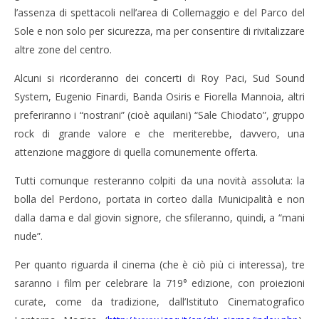
23/08/2013
Cro
l’assenza di spettacoli nell’area di Collemaggio e del Parco del
Redazione
LE
Sole e non solo per sicurezza, ma per consentire di rivitalizzare
23/
altre zone del centro.
R
Alcuni si ricorderanno dei concerti di Roy Paci, Sud Sound
System, Eugenio Finardi, Banda Osiris e Fiorella Mannoia, altri
preferiranno i “nostrani” (cioè aquilani) “Sale Chiodato”, gruppo
rock di grande valore e che meriterebbe, davvero, una
attenzione maggiore di quella comunemente offerta.
Tutti comunque resteranno colpiti da una novità assoluta: la
bolla del Perdono, portata in corteo dalla Municipalità e non
dalla dama e dal giovin signore, che sfileranno, quindi, a “mani
nude”.
Per quanto riguarda il cinema (che è ciò più ci interessa), tre
saranno i film per celebrare la 719° edizione, con proiezioni
curate, come da tradizione, dall’Istituto Cinematografico