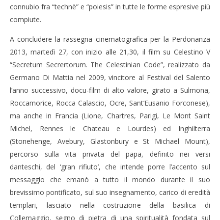
connubio fra “technè” e “poiesis” in tutte le forme espresive più
compiute.
A concludere la rassegna cinematografica per la Perdonanza
2013, martedì 27, con inizio alle 21,30, il film su Celestino V
“Secretum Secrertorum. The Celestinian Code”, realizzato da
Germano Di Mattia nel 2009, vincitore al Festival del Salento
l’anno successivo, docu-film di alto valore, girato a Sulmona,
Roccamorice, Rocca Calascio, Ocre, Sant’Eusanio Forconese),
ma anche in Francia (Lione, Chartres, Parigi, Le Mont Saint
Michel, Rennes le Chateau e Lourdes) ed Inghilterra
(Stonehenge, Avebury, Glastonbury e St Michael Mount),
percorso sulla vita privata del papa, definito nei versi
danteschi, del ‘gran rifiuto’, che intende porre l’accento sul
messaggio che emanò a tutto il mondo durante il suo
brevissimo pontificato, sul suo insegnamento, carico di eredità
templari, lasciato nella costruzione della basilica di
Collemaggio, segno di pietra di una spiritualità fondata sul