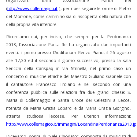
organizzato dalla Associazione Panta Rei
(
http://www.collemagico.it
), per r per seguire le orme di Pietro
del Morrone, come cammino sia di riscoperta della natura che
della propria vita interiore.
Ricordiamo qui, per inciso, che sempre per la Perdonanza
2013, l’associazione Panta Rei ha organizzato due importanti
eventi: il primo presso l’Auditorium Renzo Piano, il 26 agosto
alle 17,30 ed il secondo il giorno successivo, presso la sala
Sericchi della Carispaq in via Strinella; nel primo caso un
concerto di musiche etniche del Maestro Giuliano Gabriele con
il cantautore Francesco Troiano e nel secondo con una
conferenza pubblica sulle relazioni fra due grandi chiese: S.
Maria di Collemaggio e Santa Croce dei Celestini a Lecce,
ritenuta da Maria Grazia Lopardi e da Maria Grazia Giorgino,
attenta studiosa leccese. Per ulteriori informazioni:
http://www.collemagico.it/Immagini/LocandinaPerdonanza2013.jp
Dicevamo, sopra, di “Sale Chiodato”, composta da musicisti di