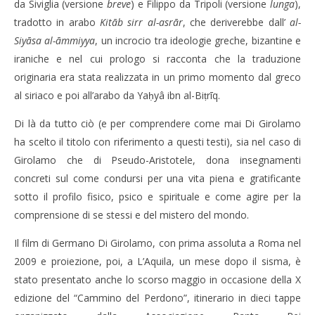
da Siviglia (versione
breve
) e Filippo da Tripoli (versione
lunga
),
tradotto in arabo
Kitāb sirr al-asrār
, che deriverebbe dall’
al-
Siyāsa al-
āmmiyya
, un incrocio tra ideologie greche, bizantine e
iraniche e nel cui prologo si racconta che la traduzione
originaria era stata realizzata in un primo momento dal greco
al siriaco e poi all’arabo da Yaḥyâ ibn al-Biṭrīq.
Di là da tutto ciò (e per comprendere come mai Di Girolamo
ha scelto il titolo con riferimento a questi testi), sia nel caso di
Girolamo che di Pseudo-Aristotele, dona insegnamenti
concreti sul come condursi per una vita piena e gratificante
sotto il profilo fisico, psico e spirituale e come agire per la
comprensione di se stessi e del mistero del mondo.
Il film di Germano Di Girolamo, con prima assoluta a Roma nel
2009 e proiezione, poi, a L’Aquila, un mese dopo il sisma, è
stato presentato anche lo scorso maggio in occasione della X
edizione del “Cammino del Perdono”, itinerario in dieci tappe