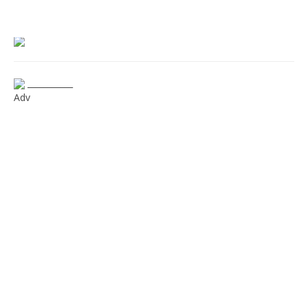
___________
Adv