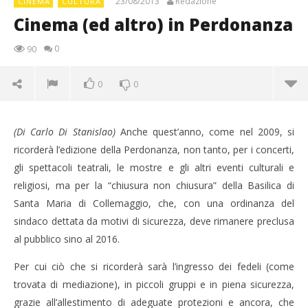
23/08/2013
Redazione
CINEMA
CULTURA
Cinema (ed altro) in Perdonanza
0
90
0
0
(Di Carlo Di Stanislao)
Anche quest’anno, come nel 2009, si
ricorderà l’edizione della Perdonanza, non tanto, per i concerti,
gli spettacoli teatrali, le mostre e gli altri eventi culturali e
religiosi, ma per la “chiusura non chiusura” della Basilica di
Santa Maria di Collemaggio, che, con una ordinanza del
sindaco dettata da motivi di sicurezza, deve rimanere preclusa
al pubblico sino al 2016.
Per cui ciò che si ricorderà sarà l’ingresso dei fedeli (come
NOW VIEWING
trovata di mediazione), in piccoli gruppi e in piena sicurezza,
Cinema (ed altro) in Perdonanza
grazie all’allestimento di adeguate protezioni e ancora, che