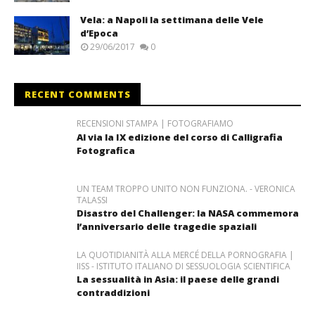
Vela: a Napoli la settimana delle Vele
d’Epoca
29/06/2017
0
RECENT COMMENTS
RECENSIONI STAMPA | FOTOGRAFIAMO
Al via la IX edizione del corso di Calligrafia
Fotografica
UN TEAM TROPPO UNITO NON FUNZIONA. - VERONICA
TALASSI
Disastro del Challenger: la NASA commemora
l’anniversario delle tragedie spaziali
LA QUOTIDIANITÀ ALLA MERCÉ DELLA PORNOGRAFIA |
IISS - ISTITUTO ITALIANO DI SESSUOLOGIA SCIENTIFICA
La sessualità in Asia: il paese delle grandi
contraddizioni