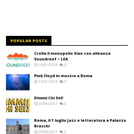
POPULAR POSTS
Crolla il monopolio Siae con alleanza
Soundreef – LEA
16/01/2018
0
Pink Floyd in mostra a Roma
16/01/2018
0
Dimmi Chi Sei!
30/06/2017
0
Roma, il 1 luglio Jazz e letteratura a Palazzo
Braschi
29/06/2017
0