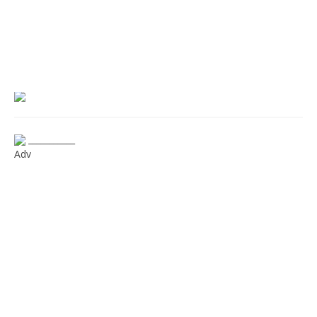
___________
Adv