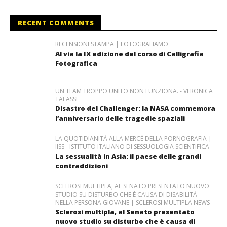
RECENT COMMENTS
RECENSIONI STAMPA | FOTOGRAFIAMO
Al via la IX edizione del corso di Calligrafia
Fotografica
UN TEAM TROPPO UNITO NON FUNZIONA. - VERONICA
TALASSI
Disastro del Challenger: la NASA commemora
l’anniversario delle tragedie spaziali
LA QUOTIDIANITÀ ALLA MERCÉ DELLA PORNOGRAFIA |
IISS - ISTITUTO ITALIANO DI SESSUOLOGIA SCIENTIFICA
La sessualità in Asia: il paese delle grandi
contraddizioni
SCLEROSI MULTIPLA, AL SENATO PRESENTATO NUOVO
STUDIO SU DISTURBO CHE È CAUSA DI DISABILITÀ
NELLA PERSONA GIOVANE | SCLEROSI MULTIPLA NEWS
Sclerosi multipla, al Senato presentato
nuovo studio su disturbo che è causa di