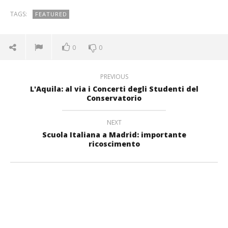
TAGS:
FEATURED
0
0
PREVIOUS
L'Aquila: al via i Concerti degli Studenti del
Conservatorio
NEXT
Scuola Italiana a Madrid: importante
ricoscimento