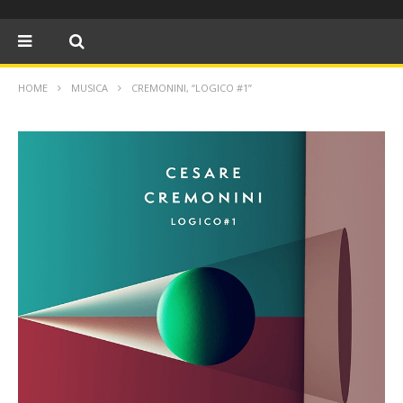
HOME
MUSICA
CREMONINI, “LOGICO #1”