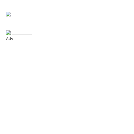
___________
Adv