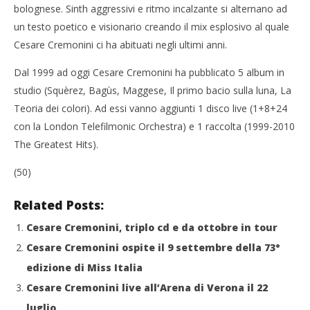
bolognese. Sinth aggressivi e ritmo incalzante si alternano ad
NOW VIEWING
un testo poetico e visionario creando il mix esplosivo al quale
Cro
Cesare Cremonini ci ha abituati negli ultimi anni.
Cremonini, “Logico #1”
LE
24/03/2014
Dal 1999 ad oggi Cesare Cremonini ha pubblicato 5 album in
24/
Redazione
R
studio (Squèrez, Bagùs, Maggese, Il primo bacio sulla luna, La
Teoria dei colori). Ad essi vanno aggiunti 1 disco live (1+8+24
con la London Telefilmonic Orchestra) e 1 raccolta (1999-2010
The Greatest Hits).
(50)
Related Posts:
Cesare Cremonini, triplo cd e da ottobre in tour
Cesare Cremonini ospite il 9 settembre della 73°
edizione di Miss Italia
Cesare Cremonini live all’Arena di Verona il 22
luglio