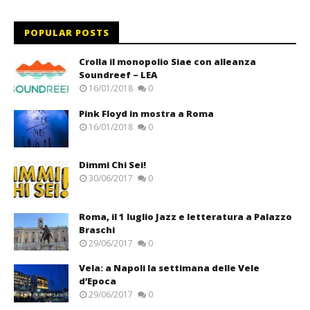
POPULAR POSTS
Crolla il monopolio Siae con alleanza
Soundreef – LEA
16/01/2018
0
Pink Floyd in mostra a Roma
16/01/2018
0
Dimmi Chi Sei!
30/06/2017
0
Roma, il 1 luglio Jazz e letteratura a Palazzo
Braschi
29/06/2017
0
Vela: a Napoli la settimana delle Vele
d’Epoca
29/06/2017
0