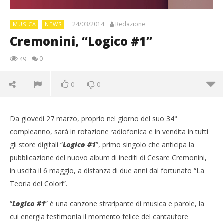
24/03/2014
Redazione
MUSICA
NEWS
Cremonini, “Logico #1”
0
49
0
0
Da giovedì 27 marzo, proprio nel giorno del suo 34°
compleanno, sarà in rotazione radiofonica e in vendita in tutti
gli store digitali “
Logico #1
”, primo singolo che anticipa la
pubblicazione del nuovo album di inediti di Cesare Cremonini,
in uscita il 6 maggio, a distanza di due anni dal fortunato “La
Teoria dei Colori”.
“
Logico #1
” è una canzone straripante di musica e parole, la
cui energia testimonia il momento felice del cantautore