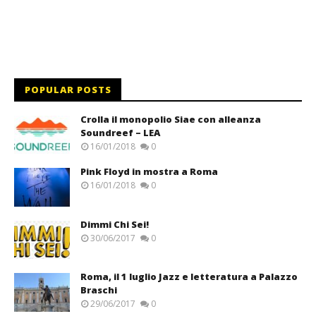
POPULAR POSTS
Crolla il monopolio Siae con alleanza
Soundreef – LEA
16/01/2018
0
Pink Floyd in mostra a Roma
16/01/2018
0
Dimmi Chi Sei!
30/06/2017
0
Roma, il 1 luglio Jazz e letteratura a Palazzo
Braschi
29/06/2017
0