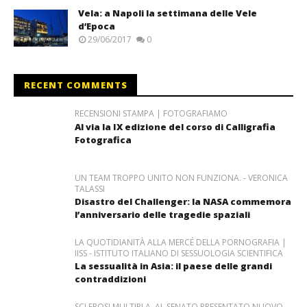
Vela: a Napoli la settimana delle Vele
d’Epoca
29/06/2017
0
RECENT COMMENTS
RECENSIONI STAMPA | FOTOGRAFIAMO
Al via la IX edizione del corso di Calligrafia
Fotografica
UN TEAM TROPPO UNITO NON FUNZIONA. - VERONICA
TALASSI
Disastro del Challenger: la NASA commemora
l’anniversario delle tragedie spaziali
LA QUOTIDIANITÀ ALLA MERCÉ DELLA PORNOGRAFIA |
IISS - ISTITUTO ITALIANO DI SESSUOLOGIA SCIENTIFICA
La sessualità in Asia: il paese delle grandi
contraddizioni
SCLEROSI MULTIPLA, AL SENATO PRESENTATO NUOVO