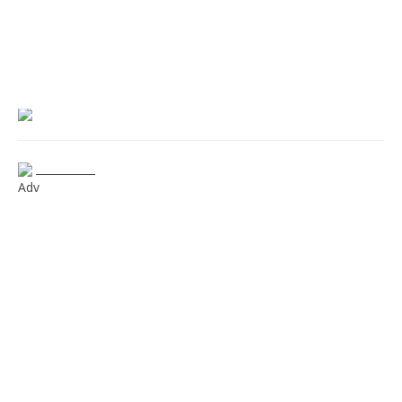
___________
Adv