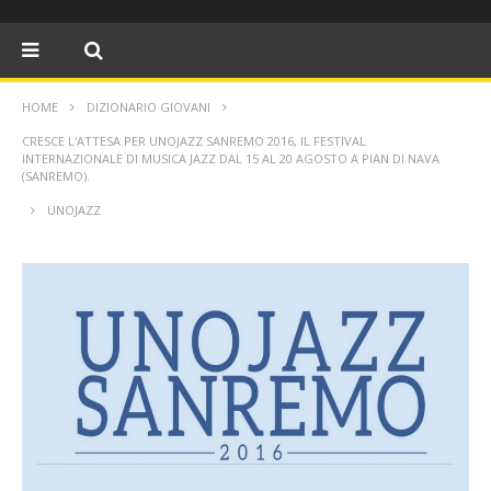
HOME
DIZIONARIO GIOVANI
CRESCE L'ATTESA PER UNOJAZZ SANREMO 2016, IL FESTIVAL
INTERNAZIONALE DI MUSICA JAZZ DAL 15 AL 20 AGOSTO A PIAN DI NAVA
(SANREMO).
UNOJAZZ