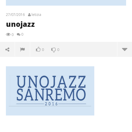
27/07/2016
letizia
unojazz
0
0
0
0
unojazz
27/07/2016
letizia