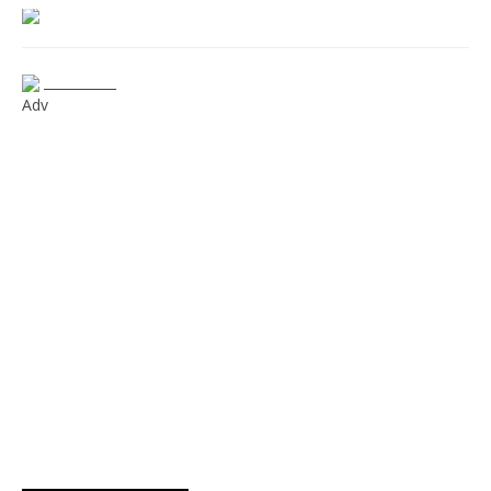
___________
Adv