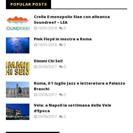
POPULAR POSTS
Crolla il monopolio Siae con alleanza
Soundreef – LEA
16/01/2018
0
Pink Floyd in mostra a Roma
16/01/2018
0
Dimmi Chi Sei!
30/06/2017
0
Roma, il 1 luglio Jazz e letteratura a Palazzo
Braschi
29/06/2017
0
Vela: a Napoli la settimana delle Vele
d’Epoca
29/06/2017
0