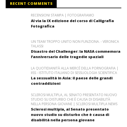
RECENT COMMENTS
RECENSIONI STAMPA | FOTOGRAFIAMO
Al via la IX edizione del corso di Calligrafia
Fotografica
UN TEAM TROPPO UNITO NON FUNZIONA. - VERONICA
TALASSI
Disastro del Challenger: la NASA commemora
l’anniversario delle tragedie spaziali
LA QUOTIDIANITÀ ALLA MERCÉ DELLA PORNOGRAFIA |
IISS - ISTITUTO ITALIANO DI SESSUOLOGIA SCIENTIFICA
La sessualità in Asia: il paese delle grandi
contraddizioni
SCLEROSI MULTIPLA, AL SENATO PRESENTATO NUOVO
STUDIO SU DISTURBO CHE È CAUSA DI DISABILITÀ
NELLA PERSONA GIOVANE | SCLEROSI MULTIPLA NEWS
Sclerosi multipla, al Senato presentato
nuovo studio su disturbo che è causa di
disabilità nella persona giovane