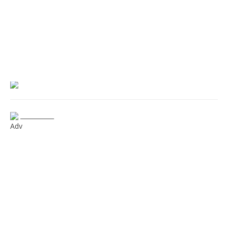
___________
Adv