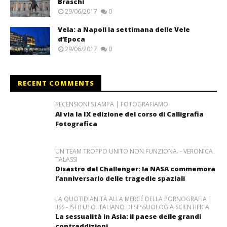
Braschi
29/06/2017
0
Vela: a Napoli la settimana delle Vele
d’Epoca
29/06/2017
0
RECENT COMMENTS
RECENSIONI STAMPA | FOTOGRAFIAMO
Al via la IX edizione del corso di Calligrafia
Fotografica
UN TEAM TROPPO UNITO NON FUNZIONA. - VERONICA
TALASSI
Disastro del Challenger: la NASA commemora
l’anniversario delle tragedie spaziali
LA QUOTIDIANITÀ ALLA MERCÉ DELLA PORNOGRAFIA |
IISS - ISTITUTO ITALIANO DI SESSUOLOGIA SCIENTIFICA
La sessualità in Asia: il paese delle grandi
contraddizioni