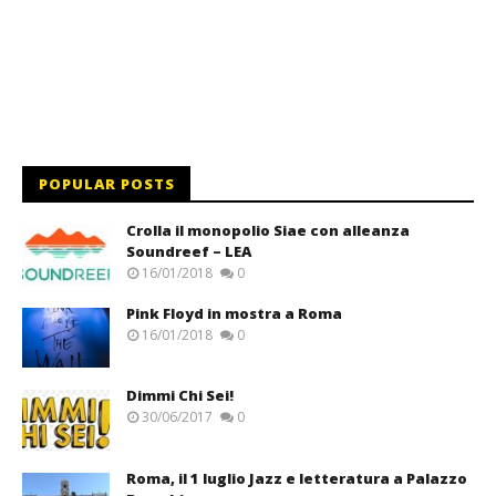
POPULAR POSTS
Crolla il monopolio Siae con alleanza
Soundreef – LEA
16/01/2018
0
Pink Floyd in mostra a Roma
16/01/2018
0
Dimmi Chi Sei!
30/06/2017
0
Roma, il 1 luglio Jazz e letteratura a Palazzo