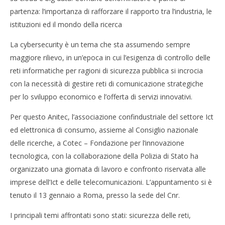
partenza: l’importanza di rafforzare il rapporto tra l’industria, le
Cybersecurity a livello mondiale si prevedono 6
Cro
istituzioni ed il mondo della ricerca
milioni di posti di lavoro disponibili
LE
15/01/2016
15/
La cybersecurity è un tema che sta assumendo sempre
letizia
l
maggiore rilievo, in un’epoca in cui l’esigenza di controllo delle
reti informatiche per ragioni di sicurezza pubblica si incrocia
con la necessità di gestire reti di comunicazione strategiche
per lo sviluppo economico e l’offerta di servizi innovativi.
Per questo Anitec, l’associazione confindustriale del settore Ict
ed elettronica di consumo, assieme al Consiglio nazionale
delle ricerche, a Cotec – Fondazione per l’innovazione
tecnologica, con la collaborazione della Polizia di Stato ha
organizzato una giornata di lavoro e confronto riservata alle
imprese dell’Ict e delle telecomunicazioni. L’appuntamento si è
tenuto il 13 gennaio a Roma, presso la sede del Cnr.
I principali temi affrontati sono stati: sicurezza delle reti,