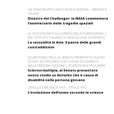
UN TEAM TROPPO UNITO NON FUNZIONA. - VERONICA
TALASSI
Disastro del Challenger: la NASA commemora
l’anniversario delle tragedie spaziali
LA QUOTIDIANITÀ ALLA MERCÉ DELLA PORNOGRAFIA |
IISS - ISTITUTO ITALIANO DI SESSUOLOGIA SCIENTIFICA
La sessualità in Asia: il paese delle grandi
contraddizioni
SCLEROSI MULTIPLA, AL SENATO PRESENTATO NUOVO
STUDIO SU DISTURBO CHE È CAUSA DI DISABILITÀ
NELLA PERSONA GIOVANE | SCLEROSI MULTIPLA NEWS
Sclerosi multipla, al Senato presentato
nuovo studio su disturbo che è causa di
disabilità nella persona giovane
L’EVOLUZIONE DELLA VITA – TITOLO SITO
L’evoluzione dell’uomo secondo la scienza