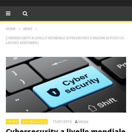
HOME
NEWS
CYBERSECURITY A LIVELLO MONDIALE SI PREVEDONO 6 MILIONI DI POSTI DI
LAVORO DISPONIBILI
15/01/2016
letizia
NEWS
TECNOLOGIA
Cybersecurity a livello mondiale