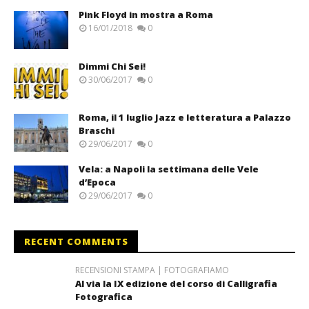
Pink Floyd in mostra a Roma
16/01/2018
0
Dimmi Chi Sei!
30/06/2017
0
Roma, il 1 luglio Jazz e letteratura a Palazzo
Braschi
29/06/2017
0
Vela: a Napoli la settimana delle Vele
d’Epoca
29/06/2017
0
RECENT COMMENTS
RECENSIONI STAMPA | FOTOGRAFIAMO
Al via la IX edizione del corso di Calligrafia
Fotografica