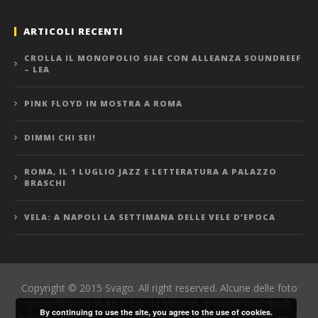
ARTICOLI RECENTI
CROLLA IL MONOPOLIO SIAE CON ALLEANZA SOUNDREEF
– LEA
PINK FLOYD IN MOSTRA A ROMA
DIMMI CHI SEI!
ROMA, IL 1 LUGLIO JAZZ E LETTERATURA A PALAZZO
BRASCHI
VELA: A NAPOLI LA SETTIMANA DELLE VELE D’EPOCA
Copyright © 2015 Svago. All right reserved. Alcune delle foto
presenti sono state prese da Internet, e quindi valutate di
By continuing to use the site, you agree to the use of cookies.
pubblico dominio. Direttore Responsabile: Manuel Romano |