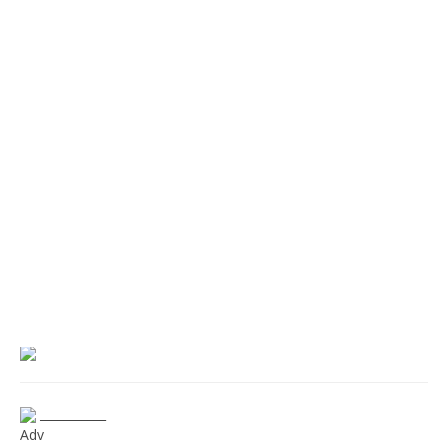
___________
Adv