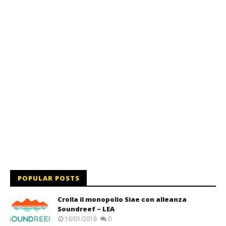
POPULAR POSTS
Crolla il monopolio Siae con alleanza
Soundreef – LEA
16/01/2018
0