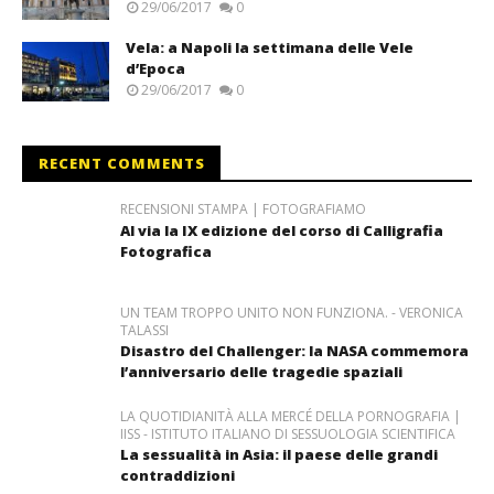
29/06/2017
0
Vela: a Napoli la settimana delle Vele
d’Epoca
29/06/2017
0
RECENT COMMENTS
RECENSIONI STAMPA | FOTOGRAFIAMO
Al via la IX edizione del corso di Calligrafia
Fotografica
UN TEAM TROPPO UNITO NON FUNZIONA. - VERONICA
TALASSI
Disastro del Challenger: la NASA commemora
l’anniversario delle tragedie spaziali
LA QUOTIDIANITÀ ALLA MERCÉ DELLA PORNOGRAFIA |
IISS - ISTITUTO ITALIANO DI SESSUOLOGIA SCIENTIFICA
La sessualità in Asia: il paese delle grandi
contraddizioni