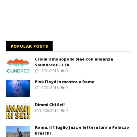
POPULAR POSTS
Crolla il monopolio Siae con alleanza
Soundreef – LEA
16/01/2018
0
Pink Floyd in mostra a Roma
16/01/2018
0
Dimmi Chi Sei!
30/06/2017
0
Roma, il 1 luglio Jazz e letteratura a Palazzo
Braschi