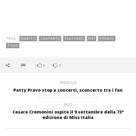
TAGS:
AMBITO
CANTANTE
FEATURED
MEI
PREMIO
TOUR
0
0
PREVIOUS
Patty Pravo stop a concerti, sconcerto tra i fan
NEXT
Cesare Cremonini ospite il 9 settembre della 73°
edizione di Miss Italia