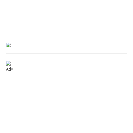
___________
Adv