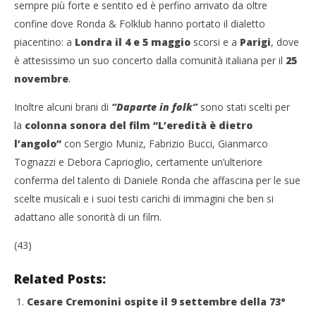
sempre più forte e sentito ed è perfino arrivato da oltre
confine dove Ronda & Folklub hanno portato il dialetto
piacentino: a
Londra il 4 e 5 maggio
scorsi e a
Parigi
, dove
è attesissimo un suo concerto dalla comunità italiana per il
25
novembre
.
Inoltre alcuni brani di
“Daparte in folk”
sono stati scelti per
la
colonna sonora del film “L’eredità è dietro
l’angolo”
con Sergio Muniz, Fabrizio Bucci, Gianmarco
Tognazzi e Debora Caprioglio, certamente un’ulteriore
conferma del talento di Daniele Ronda che affascina per le sue
scelte musicali e i suoi testi carichi di immagini che ben si
adattano alle sonorità di un film.
(43)
Related Posts:
Cesare Cremonini ospite il 9 settembre della 73°