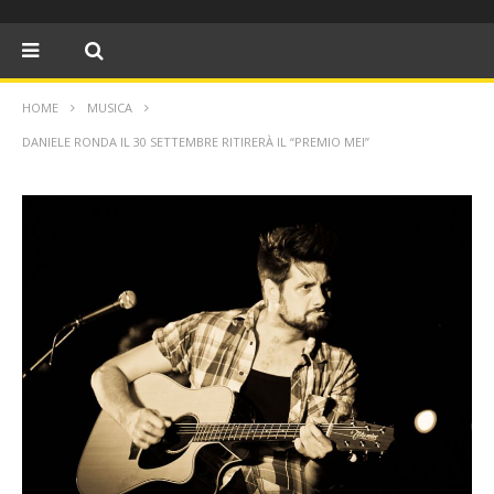
HOME
MUSICA
DANIELE RONDA IL 30 SETTEMBRE RITIRERÀ IL “PREMIO MEI”