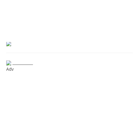
___________
Adv