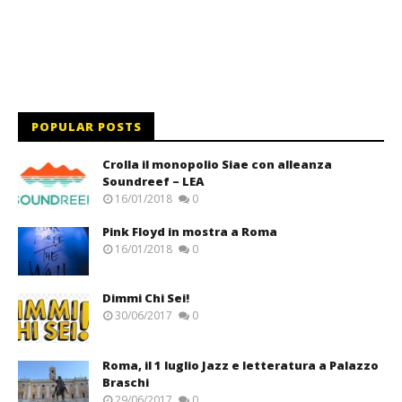
POPULAR POSTS
Crolla il monopolio Siae con alleanza
Soundreef – LEA
16/01/2018
0
Pink Floyd in mostra a Roma
16/01/2018
0
Dimmi Chi Sei!
30/06/2017
0
Roma, il 1 luglio Jazz e letteratura a Palazzo
Braschi
29/06/2017
0