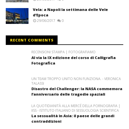
Vela: a Napoli la settimana delle Vele
d’Epoca
29/06/2017
0
RECENT COMMENTS
RECENSIONI STAMPA | FOTOGRAFIAMO
Al via la IX edizione del corso di Calligrafia
Fotografica
UN TEAM TROPPO UNITO NON FUNZIONA. - VERONICA
TALASSI
Disastro del Challenger: la NASA commemora
l’anniversario delle tragedie spaziali
LA QUOTIDIANITÀ ALLA MERCÉ DELLA PORNOGRAFIA |
IISS - ISTITUTO ITALIANO DI SESSUOLOGIA SCIENTIFICA
La sessualità in Asia: il paese delle grandi
contraddizioni