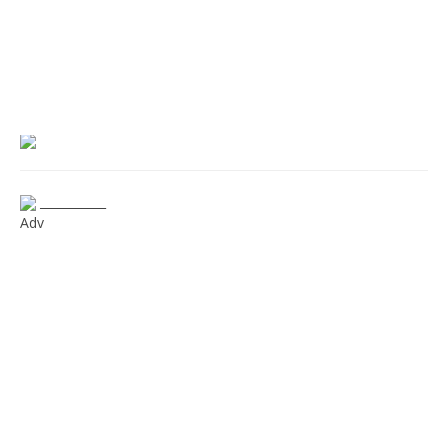
___________
Adv