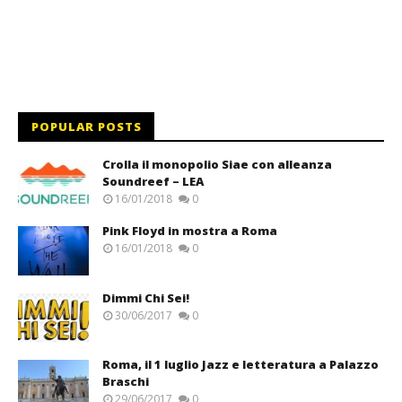
POPULAR POSTS
Crolla il monopolio Siae con alleanza
Soundreef – LEA
16/01/2018
0
Pink Floyd in mostra a Roma
16/01/2018
0
Dimmi Chi Sei!
30/06/2017
0
Roma, il 1 luglio Jazz e letteratura a Palazzo
Braschi
29/06/2017
0