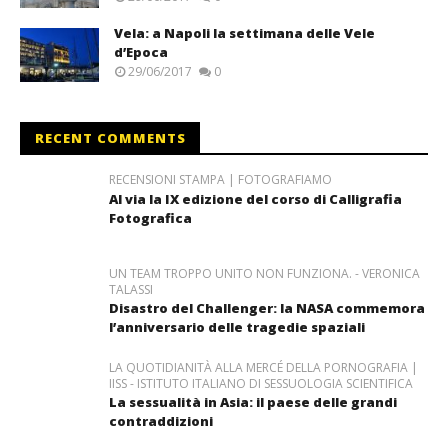
Vela: a Napoli la settimana delle Vele
d’Epoca
29/06/2017
0
RECENT COMMENTS
RECENSIONI STAMPA | FOTOGRAFIAMO
Al via la IX edizione del corso di Calligrafia
Fotografica
UN TEAM TROPPO UNITO NON FUNZIONA. - VERONICA
TALASSI
Disastro del Challenger: la NASA commemora
l’anniversario delle tragedie spaziali
LA QUOTIDIANITÀ ALLA MERCÉ DELLA PORNOGRAFIA |
IISS - ISTITUTO ITALIANO DI SESSUOLOGIA SCIENTIFICA
La sessualità in Asia: il paese delle grandi
contraddizioni