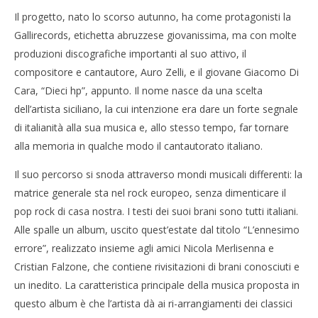
Coro”
Il progetto, nato lo scorso autunno, ha come protagonisti la
10/01/2012
Cro
Gallirecords, etichetta abruzzese giovanissima, ma con molte
Redazione
LE
produzioni discografiche importanti al suo attivo, il
10/
compositore e cantautore, Auro Zelli, e il giovane Giacomo Di
R
Cara, “Dieci hp”, appunto. Il nome nasce da una scelta
dell’artista siciliano, la cui intenzione era dare un forte segnale
di italianità alla sua musica e, allo stesso tempo, far tornare
alla memoria in qualche modo il cantautorato italiano.
Il suo percorso si snoda attraverso mondi musicali differenti: la
matrice generale sta nel rock europeo, senza dimenticare il
pop rock di casa nostra. I testi dei suoi brani sono tutti italiani.
Alle spalle un album, uscito quest’estate dal titolo “L’ennesimo
errore”, realizzato insieme agli amici Nicola Merlisenna e
Cristian Falzone, che contiene rivisitazioni di brani conosciuti e
un inedito. La caratteristica principale della musica proposta in
questo album è che l’artista dà ai ri-arrangiamenti dei classici