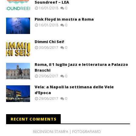
Soundreef – LEA
16/01/2018
0
Pink Floyd in mostra a Roma
16/01/2018
0
Dimmi Chi Sei!
30/06/2017
0
Roma, il 1 luglio Jazz e letteratura a Palazzo
Braschi
29/06/2017
0
Vela: a Napoli la settimana delle Vele
d’Epoca
29/06/2017
0
RECENT COMMENTS
RECENSIONI STAMPA | FOTOGRAFIAMO