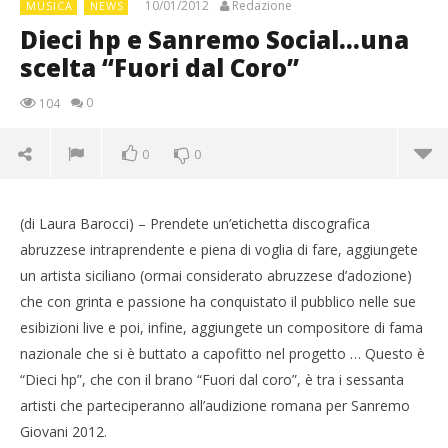
10/01/2012
Redazione
MUSICA
NEWS
Dieci hp e Sanremo Social…una
scelta “Fuori dal Coro”
0
104
0
0
(di Laura Barocci) – Prendete un’etichetta discografica
abruzzese intraprendente e piena di voglia di fare, aggiungete
un artista siciliano (ormai considerato abruzzese d’adozione)
che con grinta e passione ha conquistato il pubblico nelle sue
esibizioni live e poi, infine, aggiungete un compositore di fama
nazionale che si è buttato a capofitto nel progetto … Questo è
“Dieci hp”, che con il brano “Fuori dal coro”, è tra i sessanta
NOW VIEWING
artisti che parteciperanno all’audizione romana per Sanremo
Giovani 2012.
Dieci hp e Sanremo Social…una scelta “Fuori dal