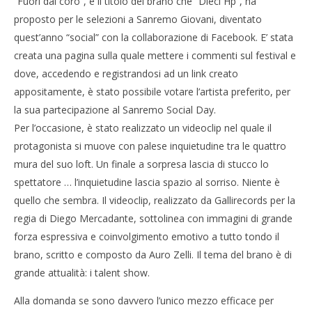
“Fuori dal coro”, è il titolo del brano che “Dieci Hp”, ha
proposto per le selezioni a Sanremo Giovani, diventato
quest’anno “social” con la collaborazione di Facebook. E’ stata
creata una pagina sulla quale mettere i commenti sul festival e
dove, accedendo e registrandosi ad un link creato
appositamente, è stato possibile votare l’artista preferito, per
la sua partecipazione al Sanremo Social Day.
Per l’occasione, è stato realizzato un videoclip nel quale il
protagonista si muove con palese inquietudine tra le quattro
mura del suo loft. Un finale a sorpresa lascia di stucco lo
spettatore … l’inquietudine lascia spazio al sorriso. Niente è
quello che sembra. Il videoclip, realizzato da Gallirecords per la
regia di Diego Mercadante, sottolinea con immagini di grande
forza espressiva e coinvolgimento emotivo a tutto tondo il
brano, scritto e composto da Auro Zelli. Il tema del brano è di
grande attualità: i talent show.
Alla domanda se sono davvero l’unico mezzo efficace per