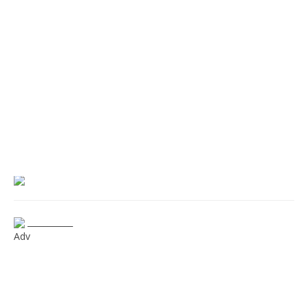
___________
Adv