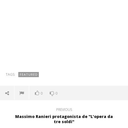
TAGS:
FEATURED
0
0
PREVIOUS
Massimo Ranieri protagonista de "L’opera da
tre soldi"