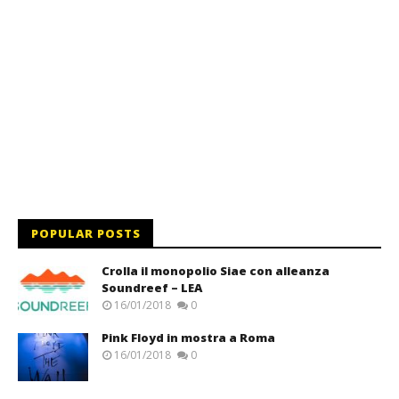
POPULAR POSTS
Crolla il monopolio Siae con alleanza
Soundreef – LEA
16/01/2018
0
Pink Floyd in mostra a Roma
16/01/2018
0