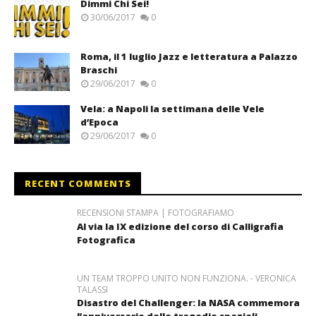
Dimmi Chi Sei!
30/06/2017
0
Roma, il 1 luglio Jazz e letteratura a Palazzo
Braschi
29/06/2017
0
Vela: a Napoli la settimana delle Vele
d’Epoca
29/06/2017
0
RECENT COMMENTS
RECENSIONI STAMPA | FOTOGRAFIAMO
Al via la IX edizione del corso di Calligrafia
Fotografica
UN TEAM TROPPO UNITO NON FUNZIONA. - VERONICA
TALASSI
Disastro del Challenger: la NASA commemora