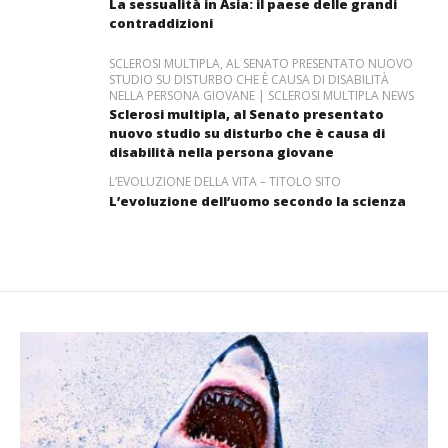
La sessualità in Asia: il paese delle grandi
contraddizioni
SCLEROSI MULTIPLA, AL SENATO PRESENTATO NUOVO
STUDIO SU DISTURBO CHE È CAUSA DI DISABILITÀ
NELLA PERSONA GIOVANE | SCLEROSI MULTIPLA NEWS
Sclerosi multipla, al Senato presentato
nuovo studio su disturbo che è causa di
disabilità nella persona giovane
L’EVOLUZIONE DELLA VITA – TITOLO SITO
L’evoluzione dell’uomo secondo la scienza