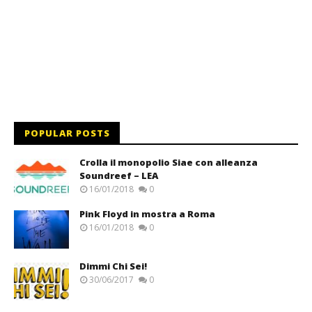
POPULAR POSTS
Crolla il monopolio Siae con alleanza
Soundreef – LEA
16/01/2018
0
Pink Floyd in mostra a Roma
16/01/2018
0
Dimmi Chi Sei!
30/06/2017
0