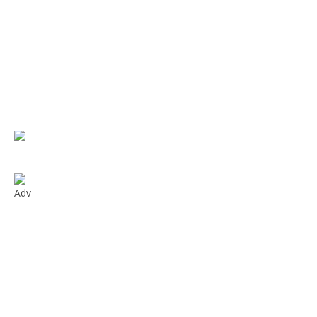
___________
Adv