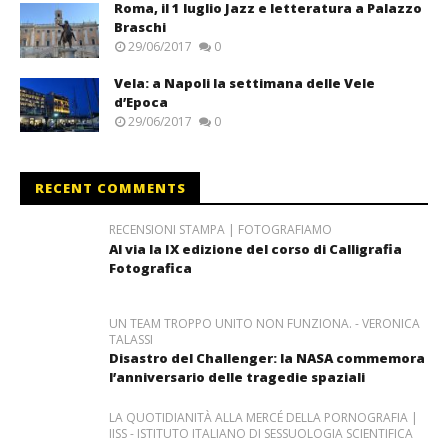
Roma, il 1 luglio Jazz e letteratura a Palazzo
Braschi
29/06/2017
0
Vela: a Napoli la settimana delle Vele
d’Epoca
29/06/2017
0
RECENT COMMENTS
RECENSIONI STAMPA | FOTOGRAFIAMO
Al via la IX edizione del corso di Calligrafia
Fotografica
UN TEAM TROPPO UNITO NON FUNZIONA. - VERONICA
TALASSI
Disastro del Challenger: la NASA commemora
l’anniversario delle tragedie spaziali
LA QUOTIDIANITÀ ALLA MERCÉ DELLA PORNOGRAFIA |
IISS - ISTITUTO ITALIANO DI SESSUOLOGIA SCIENTIFICA