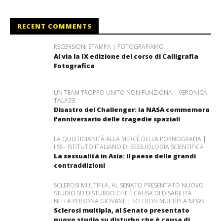
RECENT COMMENTS
RECENSIONI STAMPA | FOTOGRAFIAMO
Al via la IX edizione del corso di Calligrafia
Fotografica
UN TEAM TROPPO UNITO NON FUNZIONA. - VERONICA
TALASSI
Disastro del Challenger: la NASA commemora
l’anniversario delle tragedie spaziali
LA QUOTIDIANITÀ ALLA MERCÉ DELLA PORNOGRAFIA |
IISS - ISTITUTO ITALIANO DI SESSUOLOGIA SCIENTIFICA
La sessualità in Asia: il paese delle grandi
contraddizioni
SCLEROSI MULTIPLA, AL SENATO PRESENTATO NUOVO
STUDIO SU DISTURBO CHE È CAUSA DI DISABILITÀ
NELLA PERSONA GIOVANE | SCLEROSI MULTIPLA NEWS
Sclerosi multipla, al Senato presentato
nuovo studio su disturbo che è causa di