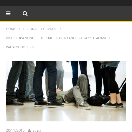
HOME
DIZIONARIO GIOVANI
DISOCCUPAZIONE E BULLISMO SPAVENTANO I RAGAZZI ITALIANI
PAL582000013.JPG
20/11/2015
letizia