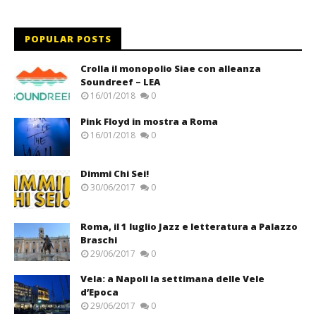
POPULAR POSTS
Crolla il monopolio Siae con alleanza
Soundreef – LEA
16/01/2018
0
Pink Floyd in mostra a Roma
16/01/2018
0
Dimmi Chi Sei!
30/06/2017
0
Roma, il 1 luglio Jazz e letteratura a Palazzo
Braschi
29/06/2017
0
Vela: a Napoli la settimana delle Vele
d’Epoca
29/06/2017
0