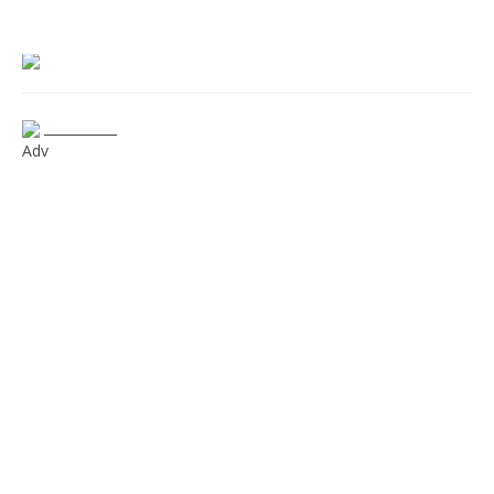
___________
Adv