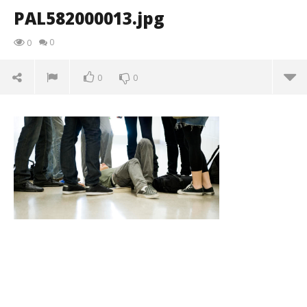
PAL582000013.jpg
0
0
0
0
PAL582000013.jpg
20/11/2015
letizia