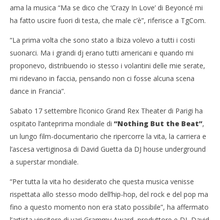
ama la musica “Ma se dico che ‘Crazy In Love’ di Beyoncé mi
ha fatto uscire fuori di testa, che male c’è”, riferisce a TgCom.
“La prima volta che sono stato a Ibiza volevo a tutti i costi
suonarci. Ma i grandi dj erano tutti americani e quando mi
proponevo, distribuendo io stesso i volantini delle mie serate,
mi ridevano in faccia, pensando non ci fosse alcuna scena
dance in Francia”.
Cro
Sabato 17 settembre l’iconico Grand Rex Theater di Parigi ha
LE
ospitato l’anteprima mondiale di
“Nothing But the Beat”
,
21/
NOW VIEWING
R
un lungo film-documentario che ripercorre la vita, la carriera e
l’ascesa vertiginosa di David Guetta da DJ house underground
Docu-film su David Guetta, “Nothing But the Beat”
21/09/2011
a superstar mondiale.
Redazione
“Per tutta la vita ho desiderato che questa musica venisse
rispettata allo stesso modo dell’hip-hop, del rock e del pop ma
fino a questo momento non era stato possibile”, ha affermato
l’artista vincitore di vari Grammy Award, produttore e DJ, David