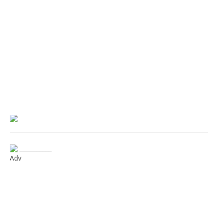
___________
Adv