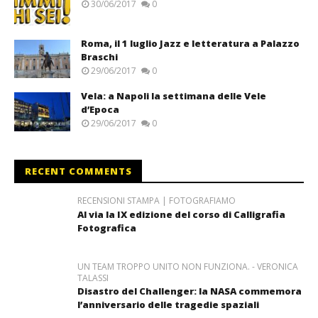
30/06/2017
0
Roma, il 1 luglio Jazz e letteratura a Palazzo
Braschi
29/06/2017
0
Vela: a Napoli la settimana delle Vele
d’Epoca
29/06/2017
0
RECENT COMMENTS
RECENSIONI STAMPA | FOTOGRAFIAMO
Al via la IX edizione del corso di Calligrafia
Fotografica
UN TEAM TROPPO UNITO NON FUNZIONA. - VERONICA
TALASSI
Disastro del Challenger: la NASA commemora
l’anniversario delle tragedie spaziali