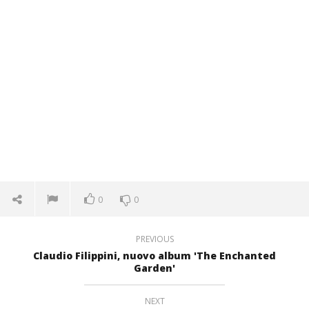
0
0
PREVIOUS
Claudio Filippini, nuovo album 'The Enchanted
Garden'
NEXT