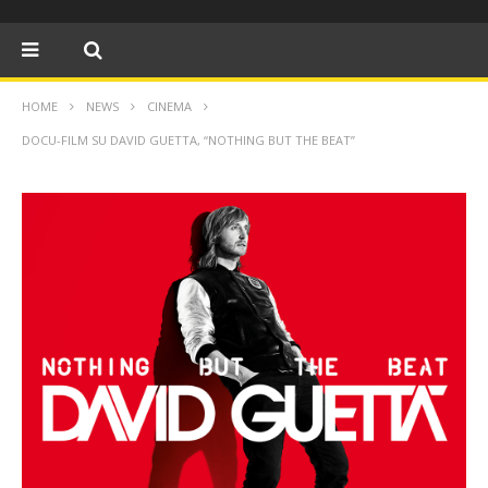
HOME
NEWS
CINEMA
DOCU-FILM SU DAVID GUETTA, “NOTHING BUT THE BEAT”