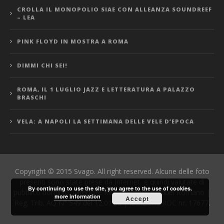
CROLLA IL MONOPOLIO SIAE CON ALLEANZA SOUNDREEF
– LEA
PINK FLOYD IN MOSTRA A ROMA
DIMMI CHI SEI!
ROMA, IL 1 LUGLIO JAZZ E LETTERATURA A PALAZZO
BRASCHI
VELA: A NAPOLI LA SETTIMANA DELLE VELE D’EPOCA
Copyright © 2015 Svago. All right reserved. Alcune delle foto
presenti sono state prese da Internet, e quindi valutate di
By continuing to use the site, you agree to the use of cookies.
pubblico dominio. Direttore Responsabile: Manuel Romano |
more information
Accept
Reg. Trib. AQ N° 549 del 12.01.06 | Iscrizione ROC nr. 17677.