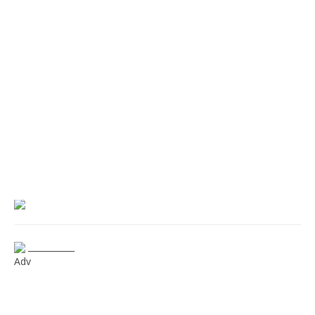
___________
Adv