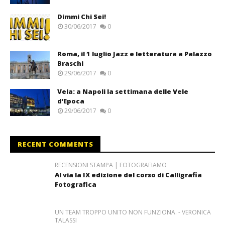
Dimmi Chi Sei!
30/06/2017
0
Roma, il 1 luglio Jazz e letteratura a Palazzo
Braschi
29/06/2017
0
Vela: a Napoli la settimana delle Vele
d’Epoca
29/06/2017
0
RECENT COMMENTS
RECENSIONI STAMPA | FOTOGRAFIAMO
Al via la IX edizione del corso di Calligrafia
Fotografica
UN TEAM TROPPO UNITO NON FUNZIONA. - VERONICA
TALASSI