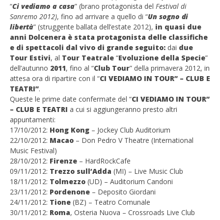
“
Ci vediamo a casa
” (brano protagonista del
Festival di
Sanremo 2012)
, fino ad arrivare a quello di “
Un sogno di
libertà
” (struggente ballata dell’estate 2012),
in quasi due
anni Dolcenera è stata protagonista delle classifiche
e di spettacoli dal vivo di grande seguito:
dai
due
Tour Estivi
, al
Tour Teatrale
“
Evoluzione della Specie
”
dell’autunno
2011
, fino al “
Club Tour
” della primavera 2012, in
attesa ora di ripartire con il “
CI VEDIAMO IN TOUR” – CLUB E
TEATRI”
.
Queste le prime date confermate del “
CI VEDIAMO IN TOUR”
– CLUB E TEATRI
a cui si aggiungeranno presto altri
appuntamenti:
17/10/2012:
Hong Kong
– Jockey Club Auditorium
22/10/2012:
Macao
– Don Pedro V Theatre (International
Music Festival)
28/10/2012:
Firenze
– HardRockCafe
09/11/2012:
Trezzo sull’Adda
(MI) – Live Music Club
18/11/2012:
Tolmezzo
(UD) – Auditorium Candoni
23/11/2012:
Pordenone
– Deposito Giordani
24/11/2012:
Tione
(BZ) – Teatro Comunale
30/11/2012:
Roma
, Osteria Nuova – Crossroads Live Club