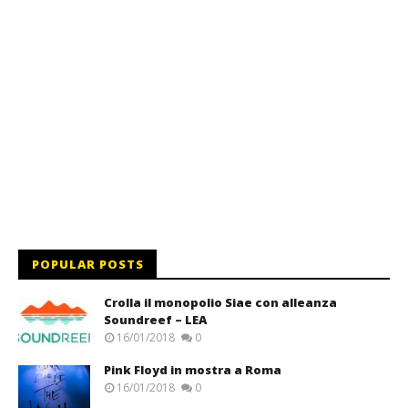
POPULAR POSTS
Crolla il monopolio Siae con alleanza
Soundreef – LEA
16/01/2018
0
Pink Floyd in mostra a Roma
16/01/2018
0