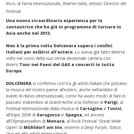
lirico, di fama internazionale, Warren Mok, Artistic Director del
NOW VIEWING
Festival.
Una nuova straordinaria esperienza per la
Dolcenera in Asia per due concerti, da novembre in
cantautrice che ha già
in programma di tornare in
tour in Italia
Cro
Asia anche nel 2013.
12/10/2012
LE
Redazione
12/
Non è la prima volta Dolcenera
supera i confini
R
italiani per esibirsi all’estero.
Lo aveva già fatto diverse
volte nel corso della sua ormai decennale carriera con
diversi
Tour nei Paesi del GAS e concerti in tutta
Europa
.
DOLCENERA
si conferma così tra gli artisti italiani che portano
la musica del nostro paese all’estero, anche nell’ambito di
eventi di rilievo internazionale, come ha avuto modo di fare in
passato esibendosi al Grand Arche à la Defense di
Parigi
, al
Festival internazionale della musica di
Cartagine
a
Tunisi
,
all’Expo 2008 di
Saragozza
in
Spagna
, ed ancora
all’Olympiastadion di
Monaco
, al Rock Festival “Great Wide
Open” di
Mühldorf am Inn
, insieme a
Deep Purple, Status
Quo
ed altri artisti internazionali.