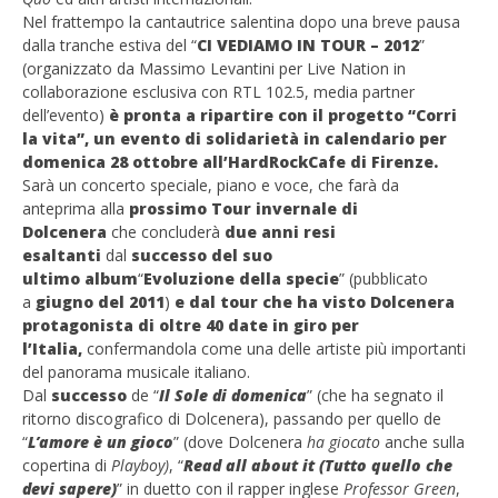
Nel frattempo la cantautrice salentina dopo una breve pausa
dalla tranche estiva del “
CI VEDIAMO IN TOUR – 2012
”
(organizzato da Massimo Levantini per Live Nation in
collaborazione esclusiva con RTL 102.5, media partner
dell’evento)
è pronta a ripartire con il progetto “Corri
la vita”, un evento di solidarietà in calendario per
domenica 28 ottobre all’HardRockCafe di Firenze.
Sarà un concerto speciale, piano e voce, che farà da
anteprima alla
prossimo Tour invernale di
Dolcenera
che concluderà
due anni resi
esaltanti
dal
successo
del suo
ultimo
album
“
Evoluzione della specie
” (pubblicato
a
giugno del 2011
)
e dal tour che ha visto Dolcenera
protagonista di oltre 40 date in giro per
l’Italia,
confermandola come una delle artiste più importanti
del panorama musicale italiano.
Dal
successo
de “
Il Sole di domenica
” (che ha segnato il
ritorno discografico di Dolcenera), passando per quello de
“
L’amore è un gioco
” (dove Dolcenera
ha giocato
anche sulla
copertina di
Playboy)
, “
Read all about it (Tutto quello che
devi sapere)
” in duetto con il rapper inglese
Professor Green
,