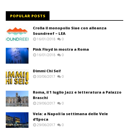
POPULAR POSTS
Crolla il monopolio Siae con alleanza
Soundreef – LEA
16/01/2018
0
Pink Floyd in mostra a Roma
16/01/2018
0
Dimmi Chi Sei!
30/06/2017
0
Roma, il 1 luglio Jazz e letteratura a Palazzo
Braschi
29/06/2017
0
Vela: a Napoli la settimana delle Vele
d’Epoca
29/06/2017
0