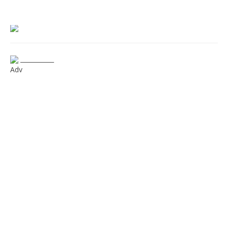
___________
Adv