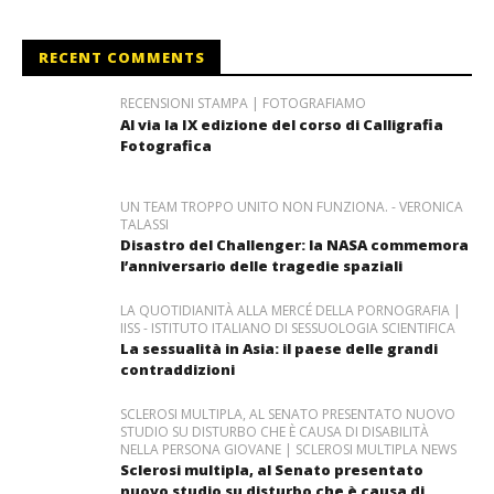
RECENT COMMENTS
RECENSIONI STAMPA | FOTOGRAFIAMO
Al via la IX edizione del corso di Calligrafia
Fotografica
UN TEAM TROPPO UNITO NON FUNZIONA. - VERONICA
TALASSI
Disastro del Challenger: la NASA commemora
l’anniversario delle tragedie spaziali
LA QUOTIDIANITÀ ALLA MERCÉ DELLA PORNOGRAFIA |
IISS - ISTITUTO ITALIANO DI SESSUOLOGIA SCIENTIFICA
La sessualità in Asia: il paese delle grandi
contraddizioni
SCLEROSI MULTIPLA, AL SENATO PRESENTATO NUOVO
STUDIO SU DISTURBO CHE È CAUSA DI DISABILITÀ
NELLA PERSONA GIOVANE | SCLEROSI MULTIPLA NEWS
Sclerosi multipla, al Senato presentato
nuovo studio su disturbo che è causa di