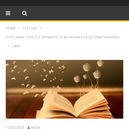
HOME
CULTURA
DOPO ANNA TODD È IL MOMENTO DI ALI NOVAK E DEGLI 'HEARTBREAKERS'
LIBRI
11/02/2016
letizia