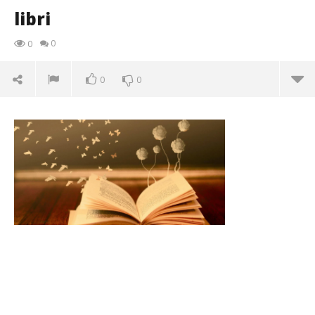
libri
0
0
0
0
libri
11/02/2016
letizia