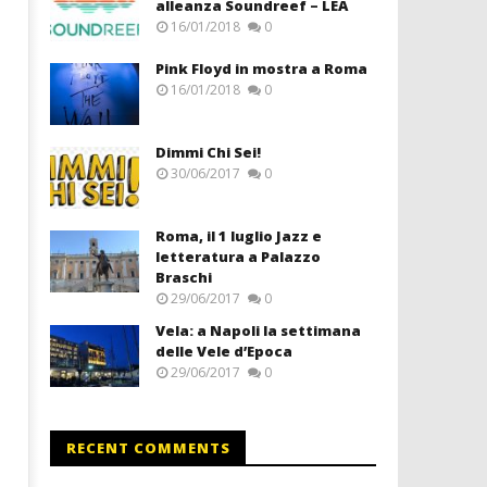
alleanza Soundreef – LEA
16/01/2018
0
Pink Floyd in mostra a Roma
16/01/2018
0
Dimmi Chi Sei!
30/06/2017
0
Roma, il 1 luglio Jazz e
letteratura a Palazzo
Braschi
29/06/2017
0
Vela: a Napoli la settimana
delle Vele d’Epoca
29/06/2017
0
RECENT COMMENTS