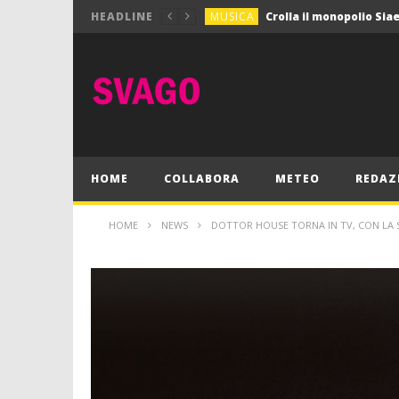
MUSICA
HEADLINE
MUSICA
Pink Floyd in mostra a
GIOCHI
Dimmi Chi Sei!
CULTURA
SPORT
Vela: a Napoli la settim
MUSICA
HOME
COLLABORA
METEO
REDAZ
HOME
NEWS
DOTTOR HOUSE TORNA IN TV, CON LA S