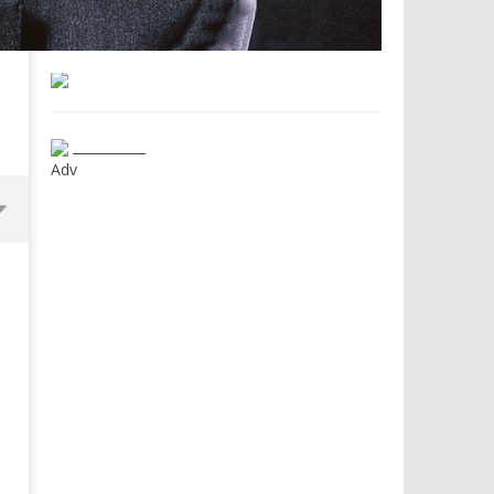
___________
Adv
Dimmi Chi Sei!
Roma, il 1 luglio Jazz e le