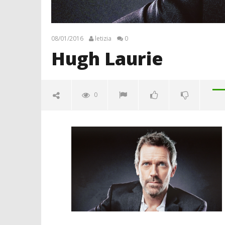
08/01/2016
letizia
0
Hugh Laurie
0
Hugh Laurie
08/01/2016
letizia
Crolla il