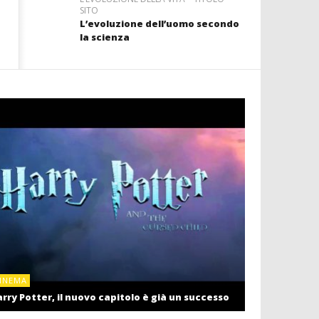
SITO
L’evoluzione dell’uomo secondo
la scienza
CINEMA
INEMA
Cinema: il r
rry Potter, il nuovo capitolo è già un successo
settembre c