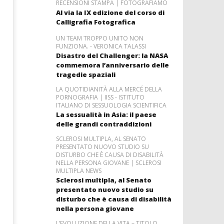
RECENSIONI STAMPA | FOTOGRAFIAMO
Al via la IX edizione del corso di
Calligrafia Fotografica
UN TEAM TROPPO UNITO NON
FUNZIONA. - VERONICA TALASSI
Disastro del Challenger: la NASA
commemora l’anniversario delle
tragedie spaziali
LA QUOTIDIANITÀ ALLA MERCÉ DELLA
PORNOGRAFIA | IISS - ISTITUTO
ITALIANO DI SESSUOLOGIA SCIENTIFICA
La sessualità in Asia: il paese
delle grandi contraddizioni
SCLEROSI MULTIPLA, AL SENATO
PRESENTATO NUOVO STUDIO SU
DISTURBO CHE È CAUSA DI DISABILITÀ
NELLA PERSONA GIOVANE | SCLEROSI
MULTIPLA NEWS
Sclerosi multipla, al Senato
presentato nuovo studio su
disturbo che è causa di disabilità
nella persona giovane
L’EVOLUZIONE DELLA VITA – TITOLO