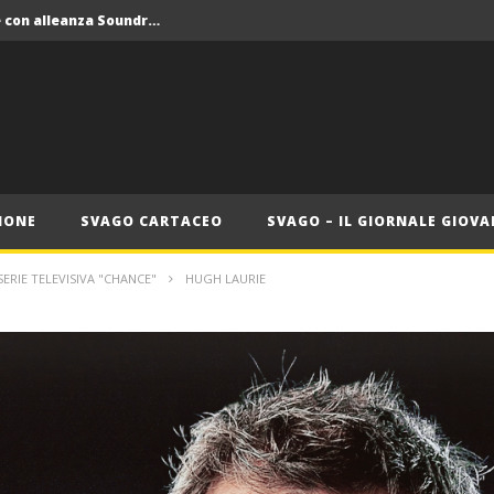
Crolla il monopolio Siae con alleanza Soundreef – LEA
 Roma
Roma, il 1 luglio Jazz e letteratura a Palazzo Braschi
ana delle Vele d’Epoca
Crolla il monopolio Siae con alleanza Soundreef – LEA
IONE
SVAGO CARTACEO
SVAGO – IL GIORNALE GIOVA
ERIE TELEVISIVA "CHANCE"
HUGH LAURIE