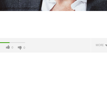
MORE
0
0
 monopolio Siae con
Pink Floyd in mostra a Roma