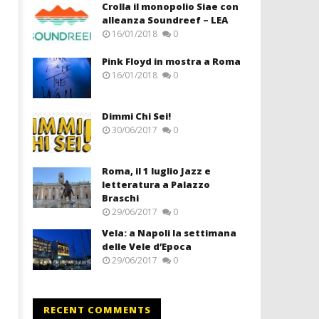
Crolla il monopolio Siae con
alleanza Soundreef – LEA
16/01/2018
0
Pink Floyd in mostra a Roma
16/01/2018
0
Dimmi Chi Sei!
30/06/2017
0
Roma, il 1 luglio Jazz e
letteratura a Palazzo
Braschi
29/06/2017
0
Vela: a Napoli la settimana
delle Vele d’Epoca
29/06/2017
0
RECENT COMMENTS