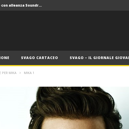
Crolla il monopolio Siae con alleanza Soundreef – LEA
 Roma
Roma, il 1 luglio Jazz e letteratura a Palazzo Braschi
ana delle Vele d’Epoca
Crolla il monopolio Siae con alleanza Soundreef – LEA
IONE
SVAGO CARTACEO
SVAGO – IL GIORNALE GIOVA
E PER MIKA
MIKA 1