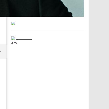
___________
Adv