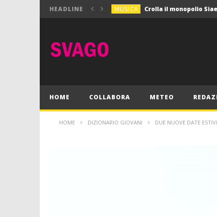
MUSICA
HEADLINE
MUSICA
Pink Floyd in mostra a
GIOCHI
Dimmi Chi Sei!
CULTURA
SPORT
Vela: a Napoli la settim
MUSICA
HOME
COLLABORA
METEO
REDAZ
HOME
DIZIONARIO GIOVANI
DUE NUOVE DATE ESTIV