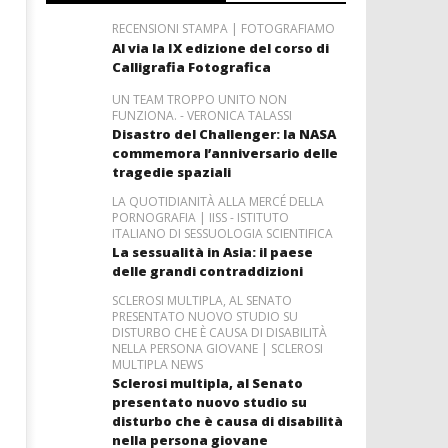
RECENSIONI STAMPA | FOTOGRAFIAMO
Al via la IX edizione del corso di
Calligrafia Fotografica
UN TEAM TROPPO UNITO NON
FUNZIONA. - VERONICA TALASSI
Disastro del Challenger: la NASA
commemora l’anniversario delle
tragedie spaziali
LA QUOTIDIANITÀ ALLA MERCÉ DELLA
PORNOGRAFIA | IISS - ISTITUTO
ITALIANO DI SESSUOLOGIA SCIENTIFICA
La sessualità in Asia: il paese
delle grandi contraddizioni
SCLEROSI MULTIPLA, AL SENATO
PRESENTATO NUOVO STUDIO SU
DISTURBO CHE È CAUSA DI DISABILITÀ
NELLA PERSONA GIOVANE | SCLEROSI
MULTIPLA NEWS
Sclerosi multipla, al Senato
presentato nuovo studio su
disturbo che è causa di disabilità
nella persona giovane