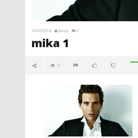
18/03/2016
letizia
0
mika 1
0
mika 1
18/03/2016
letizia