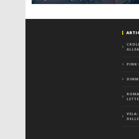
ARTI
CROL
ALLE
PINK
DIMMI
ROMA,
LETT
VELA:
DELLE