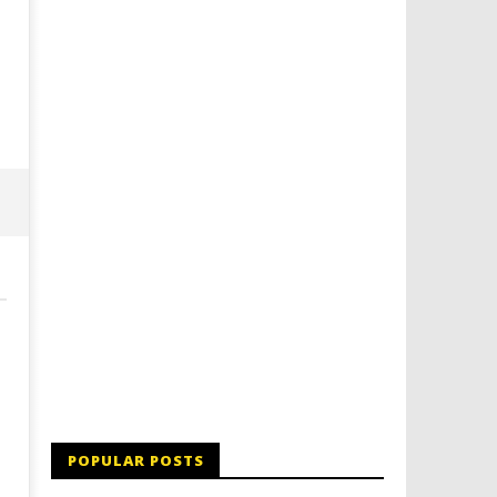
Dimmi Chi Sei!
Roma, il 1 luglio Jazz e le
a Palazzo Braschi
18/03/2016
letizia
18/03/2016
letizia
POPULAR POSTS