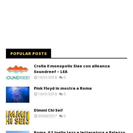
POPULAR POSTS
Crolla il monopolio Siae con alleanza
Soundreef – LEA
16/01/2018
0
Pink Floyd in mostra a Roma
16/01/2018
0
Dimmi Chi Sei!
30/06/2017
0
Roma, il 1 luglio Jazz e letteratura a Palazzo