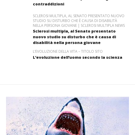
contraddizioni
SCLEROSI MULTIPLA, AL SENATO PRESENTATO NUOVO
STUDIO SU DISTURBO CHE È CAUSA DI DISABILITÀ
NELLA PERSONA GIOVANE | SCLEROSI MULTIPLA NEWS
Sclerosi multipla, al Senato presentato
nuovo studio su disturbo che è causa di
disabilità nella persona giovane
L’EVOLUZIONE DELLA VITA – TITOLO SITO
L’evoluzione dell’uomo secondo la scienza