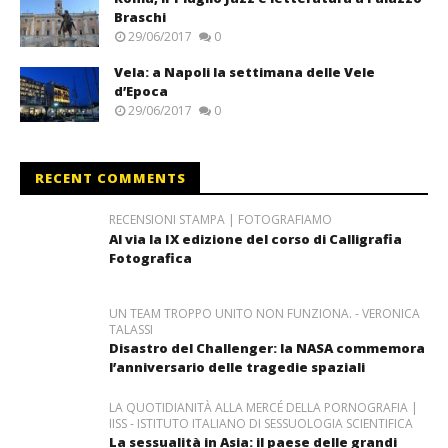
Braschi
29/06/2017
0
Vela: a Napoli la settimana delle Vele
d’Epoca
29/06/2017
0
RECENT COMMENTS
RECENSIONI STAMPA | FOTOGRAFIAMO
Al via la IX edizione del corso di Calligrafia
Fotografica
UN TEAM TROPPO UNITO NON FUNZIONA. - VERONICA
TALASSI
Disastro del Challenger: la NASA commemora
l’anniversario delle tragedie spaziali
LA QUOTIDIANITÀ ALLA MERCÉ DELLA PORNOGRAFIA |
IISS - ISTITUTO ITALIANO DI SESSUOLOGIA SCIENTIFICA
La sessualità in Asia: il paese delle grandi