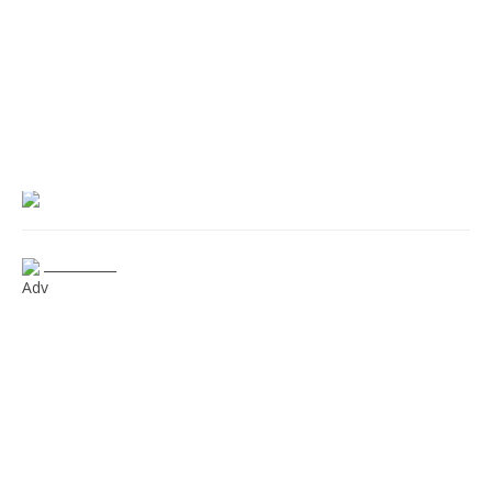
___________
Adv