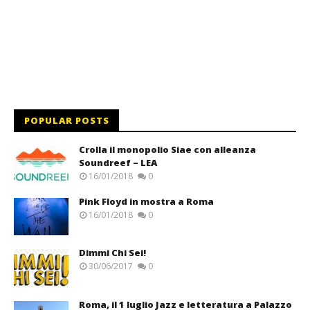
POPULAR POSTS
Crolla il monopolio Siae con alleanza
Soundreef – LEA
16/01/2018
0
Pink Floyd in mostra a Roma
16/01/2018
0
Dimmi Chi Sei!
30/06/2017
0
Roma, il 1 luglio Jazz e letteratura a Palazzo