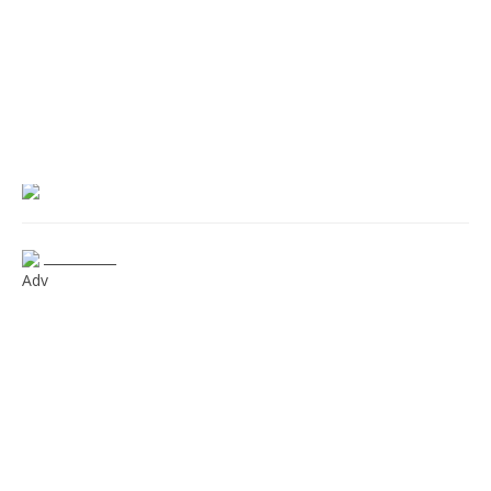
___________
Adv