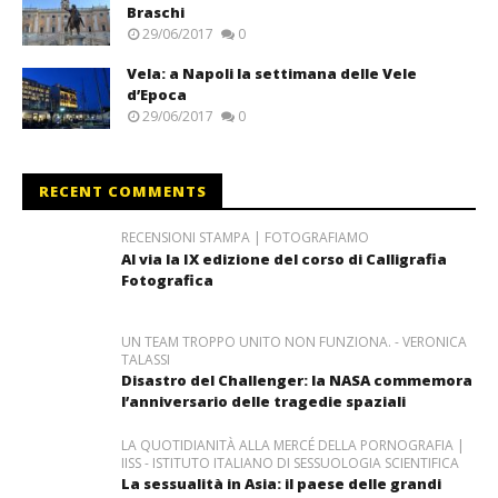
Braschi
29/06/2017
0
Vela: a Napoli la settimana delle Vele
d’Epoca
29/06/2017
0
RECENT COMMENTS
RECENSIONI STAMPA | FOTOGRAFIAMO
Al via la IX edizione del corso di Calligrafia
Fotografica
UN TEAM TROPPO UNITO NON FUNZIONA. - VERONICA
TALASSI
Disastro del Challenger: la NASA commemora
l’anniversario delle tragedie spaziali
LA QUOTIDIANITÀ ALLA MERCÉ DELLA PORNOGRAFIA |
IISS - ISTITUTO ITALIANO DI SESSUOLOGIA SCIENTIFICA
La sessualità in Asia: il paese delle grandi