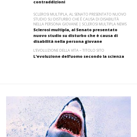
contraddizioni
SCLEROSI MULTIPLA, AL SENATO PRESENTATO NUOVO
STUDIO SU DISTURBO CHE È CAUSA DI DISABILITÀ
NELLA PERSONA GIOVANE | SCLEROSI MULTIPLA NEWS
Sclerosi multipla, al Senato presentato
nuovo studio su disturbo che è causa di
disabilità nella persona giovane
L’EVOLUZIONE DELLA VITA – TITOLO SITO
L’evoluzione dell’uomo secondo la scienza