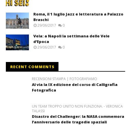
Roma, il 1 luglio Jazz e letteratura a Palazzo
Braschi
29/06/2017
0
Vela: a Napoli la settimana delle Vele
d’Epoca
29/06/2017
0
RECENT COMMENTS
RECENSIONI STAMPA | FOTOGRAFIAMO
Al via la IX edizione del corso di Calligrafia
Fotografica
UN TEAM TROPPO UNITO NON FUNZIONA. - VERONICA
TALASSI
Disastro del Challenger: la NASA commemora
l’anniversario delle tragedie spaziali