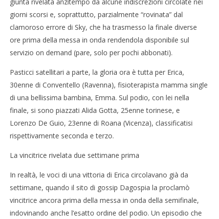
giunta rivelata anzitempo da alcune indiscrezioni circolate nei
NOW VIEWING
giorni scorsi e, soprattutto, parzialmente “rovinata” dal
Erica Liverani è la vincitrice di Masterchef 5
Cro
clamoroso errore di Sky, che ha trasmesso la finale diverse
LE
04/03/2016
ore prima della messa in onda rendendola disponibile sul
letizia
04/
servizio on demand (pare, solo per pochi abbonati).
l
Pasticci satellitari a parte, la gloria ora è tutta per Erica,
30enne di Conventello (Ravenna), fisioterapista mamma single
di una bellissima bambina, Emma. Sul podio, con lei nella
finale, si sono piazzati Alida Gotta, 25enne torinese, e
Lorenzo De Guio, 23enne di Roana (Vicenza), classificatisi
rispettivamente seconda e terzo.
La vincitrice rivelata due settimane prima
In realtà, le voci di una vittoria di Erica circolavano già da
settimane, quando il sito di gossip Dagospia la proclamò
vincitrice ancora prima della messa in onda della semifinale,
indovinando anche l’esatto ordine del podio. Un episodio che