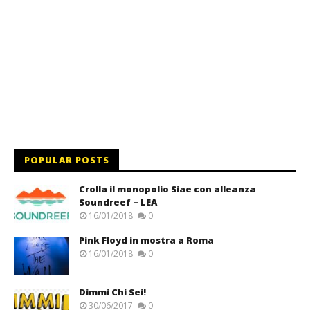
POPULAR POSTS
Crolla il monopolio Siae con alleanza
Soundreef – LEA
16/01/2018
0
Pink Floyd in mostra a Roma
16/01/2018
0
Dimmi Chi Sei!
30/06/2017
0