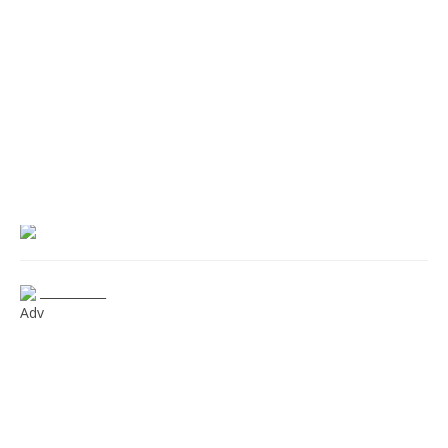
___________
Adv