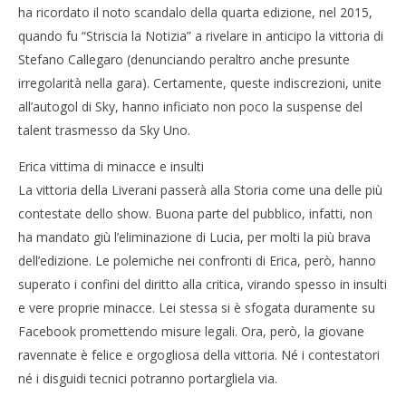
ha ricordato il noto scandalo della quarta edizione, nel 2015,
quando fu “Striscia la Notizia” a rivelare in anticipo la vittoria di
Stefano Callegaro (denunciando peraltro anche presunte
irregolarità nella gara). Certamente, queste indiscrezioni, unite
all’autogol di Sky, hanno inficiato non poco la suspense del
talent trasmesso da Sky Uno.
Erica vittima di minacce e insulti
La vittoria della Liverani passerà alla Storia come una delle più
contestate dello show. Buona parte del pubblico, infatti, non
ha mandato giù l’eliminazione di Lucia, per molti la più brava
dell’edizione. Le polemiche nei confronti di Erica, però, hanno
superato i confini del diritto alla critica, virando spesso in insulti
e vere proprie minacce. Lei stessa si è sfogata duramente su
Facebook promettendo misure legali. Ora, però, la giovane
ravennate è felice e orgogliosa della vittoria. Né i contestatori
né i disguidi tecnici potranno portargliela via.