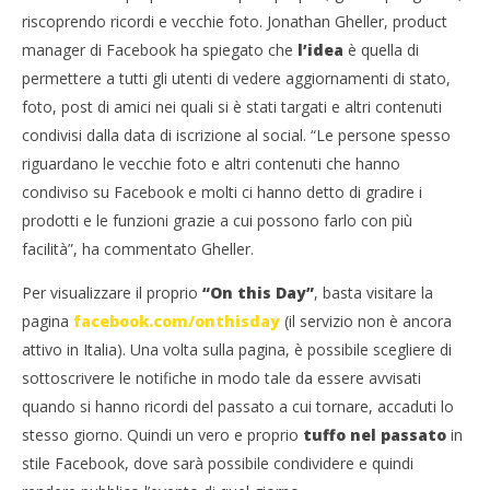
Redazione
riscoprendo ricordi e vecchie foto. Jonathan Gheller, product
manager di Facebook ha spiegato che
l’idea
è quella di
permettere a tutti gli utenti di vedere aggiornamenti di stato,
foto, post di amici nei quali si è stati targati e altri contenuti
condivisi dalla data di iscrizione al social. “Le persone spesso
riguardano le vecchie foto e altri contenuti che hanno
condiviso su Facebook e molti ci hanno detto di gradire i
prodotti e le funzioni grazie a cui possono farlo con più
facilità”, ha commentato Gheller.
Cro
LE
Per visualizzare il proprio
“On this Day”
, basta visitare la
25/
pagina
facebook.com/onthisday
(il servizio non è ancora
R
attivo in Italia). Una volta sulla pagina, è possibile scegliere di
sottoscrivere le notifiche in modo tale da essere avvisati
quando si hanno ricordi del passato a cui tornare, accaduti lo
stesso giorno. Quindi un vero e proprio
tuffo nel passato
in
stile Facebook, dove sarà possibile condividere e quindi