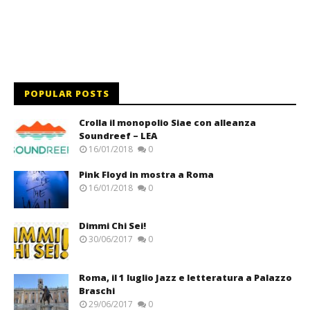
POPULAR POSTS
Crolla il monopolio Siae con alleanza
Soundreef – LEA
16/01/2018
0
Pink Floyd in mostra a Roma
16/01/2018
0
Dimmi Chi Sei!
30/06/2017
0
Roma, il 1 luglio Jazz e letteratura a Palazzo
Braschi
29/06/2017
0