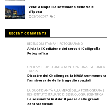
Vela: a Napoli la settimana delle Vele
d’Epoca
29/06/2017
0
RECENT COMMENTS
RECENSIONI STAMPA | FOTOGRAFIAMO
Al via la IX edizione del corso di Calligrafia
Fotografica
UN TEAM TROPPO UNITO NON FUNZIONA. - VERONICA
TALASSI
Disastro del Challenger: la NASA commemora
l’anniversario delle tragedie spaziali
LA QUOTIDIANITÀ ALLA MERCÉ DELLA PORNOGRAFIA |
IISS - ISTITUTO ITALIANO DI SESSUOLOGIA SCIENTIFICA
La sessualità in Asia: il paese delle grandi
contraddizioni