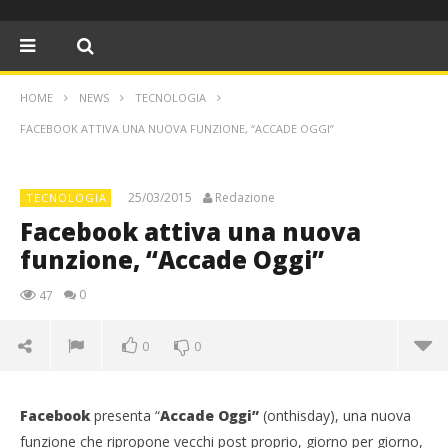
HOME
NEWS
TECNOLOGIA
FACEBOOK ATTIVA UNA NUOVA FUNZIONE, “ACCADE OGGI”
25/03/2015
Redazione
TECNOLOGIA
Facebook attiva una nuova
funzione, “Accade Oggi”
0
47
0
0
Facebook attiva una nuova funzione, “Accade
Oggi”
Facebook
presenta “
Accade Oggi”
(onthisday), una nuova
25/03/2015
funzione che ripropone vecchi post proprio, giorno per giorno,