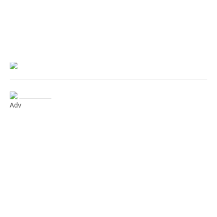
___________
Adv