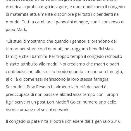
America la pratica è già in vigore, e non modificherà il congedo
NOW VIEWING
di maternità attualmente disponibile per tutti i dipendenti nel
Facebook, prolungato il congedo di paternità
Cro
mondo. Tutti a cambiare i pannolini dunque, con il consenso di
LE
27/11/2015
papà Mark.
letizia
27/
l
“Gli studi dimostrano che quando i genitori si prendono del
tempo per stare con i neonati, ne traggono benefici sia le
famiglie che i bambini. Per troppo tempo il congedo retribuito
è stato attribuito alle madri. Noi crediamo che madri e padri
contribuiscano allo stesso modo quando creano una famiglia,
al di là di come essi definiscono la loro stessa famiglia.
Secondo il Pew Research, almeno la metà dei padri è
preoccupata di non passare abbastanza tempo con i propri
figli” scrive in un post Lori Matloff Goler, numero uno delle
risorse umane del social network.
Il congedo di paternità si potrà richiedere dal 1 gennaio 2016.