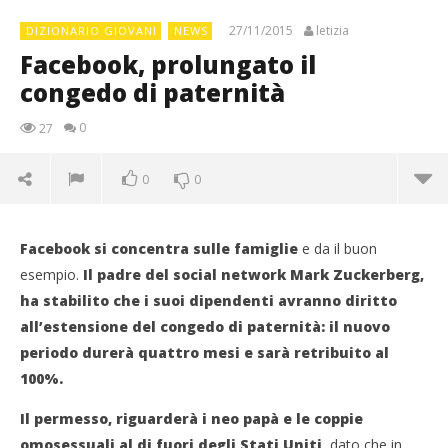
27/11/2015
letizia
DIZIONARIO GIOVANI
NEWS
Facebook, prolungato il
congedo di paternità
0
27
0
0
Facebook si concentra sulle famiglie
e da il buon
esempio.
Il padre del social network Mark Zuckerberg,
ha stabilito che i suoi dipendenti avranno diritto
all’estensione del congedo di paternità: il nuovo
periodo durerà quattro mesi e sarà retribuito al
100%.
Il permesso, riguarderà i neo papà e le coppie
omosessuali al di fuori degli Stati Uniti
, dato che in