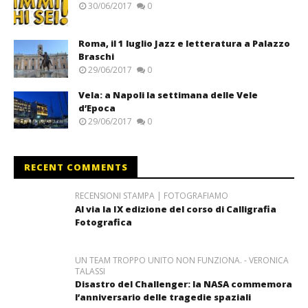
30/06/2017
0
Roma, il 1 luglio Jazz e letteratura a Palazzo
Braschi
29/06/2017
0
Vela: a Napoli la settimana delle Vele
d’Epoca
29/06/2017
0
RECENT COMMENTS
RECENSIONI STAMPA | FOTOGRAFIAMO
Al via la IX edizione del corso di Calligrafia
Fotografica
UN TEAM TROPPO UNITO NON FUNZIONA. - VERONICA
TALASSI
Disastro del Challenger: la NASA commemora
l’anniversario delle tragedie spaziali