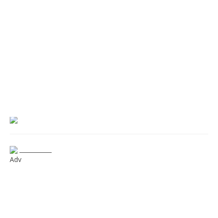
___________
Adv