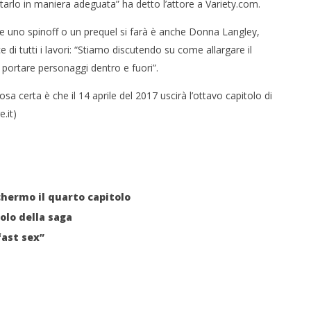
arlo in maniera adeguata” ha detto l’attore a Variety.com.
 monopolio Siae con
Pink Floyd in mostra a Roma
che uno spinoff o un prequel si farà è anche Donna Langley,
Soundreef - LEA
19/11/2015
e di tutti i lavori: “Stiamo discutendo su come allargare il
letizia
i portare personaggi dentro e fuori”.
osa certa è che il 14 aprile del 2017 uscirà l’ottavo capitolo di
.it)
chermo il quarto capitolo
lo della saga
fast sex”