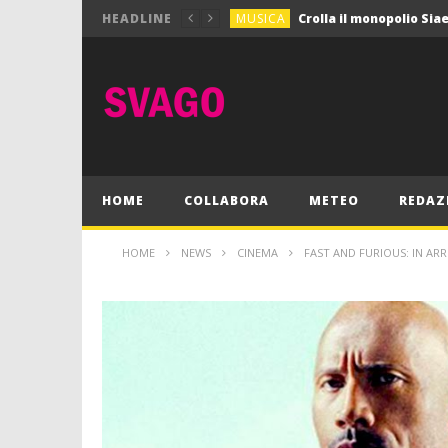
MUSICA
HEADLINE
MUSICA
Pink Floyd in mostra a
GIOCHI
Dimmi Chi Sei!
CULTURA
SPORT
Vela: a Napoli la settim
MUSICA
HOME
COLLABORA
METEO
REDAZ
HOME
NEWS
CINEMA
FAST AND FURIOUS: IN AR