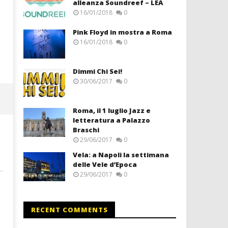
alleanza Soundreef – LEA
16/01/2018
0
Pink Floyd in mostra a Roma
16/01/2018
0
Dimmi Chi Sei!
30/06/2017
0
Roma, il 1 luglio Jazz e
letteratura a Palazzo
Braschi
29/06/2017
0
Vela: a Napoli la settimana
delle Vele d’Epoca
29/06/2017
0
RECENT COMMENTS