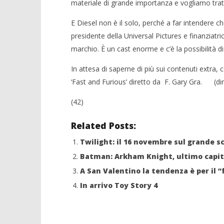
NOW VIEWING
materiale di grande importanza e vogliamo tratt
Fast and Furious: in arrivo l’ottavo
Crolla il
E Diesel non è il solo, perché a far intendere 
capitolo e uno spinoff
alleanza 
presidente della Universal Pictures e finanziatric
19/11/2015
19/11/2015
marchio. È un cast enorme e c’è la possibilità d
letizia
letizia
In attesa di saperne di più sui contenuti extra, c
‘Fast and Furious’ diretto da F. Gary Gra. (dire
(42)
Related Posts:
Twilight: il 16 novembre sul grande s
Batman: Arkham Knight, ultimo capito
A San Valentino la tendenza è per il “
In arrivo Toy Story 4