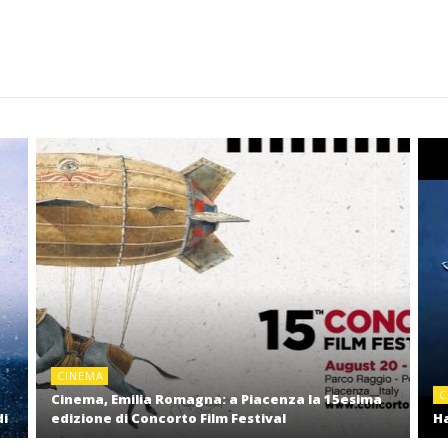
CINEMA
C
Cinema, Emilia Romagna: a Piacenza la 15esima
di
edizione di Concorto Film Festival
Ha