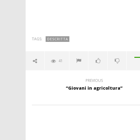
TAGS:
DESCRITTA
41
PREVIOUS
“Giovani in agricoltura”