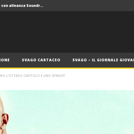
Crolla il monopolio Siae con alleanza Soundreef – LEA
 Roma
Roma, il 1 luglio Jazz e letteratura a Palazzo Braschi
ana delle Vele d’Epoca
Crolla il monopolio Siae con alleanza Soundreef – LEA
IONE
SVAGO CARTACEO
SVAGO – IL GIORNALE GIOVA
RIVO L’OTTAVO CAPITOLO E UNO SPINOFF