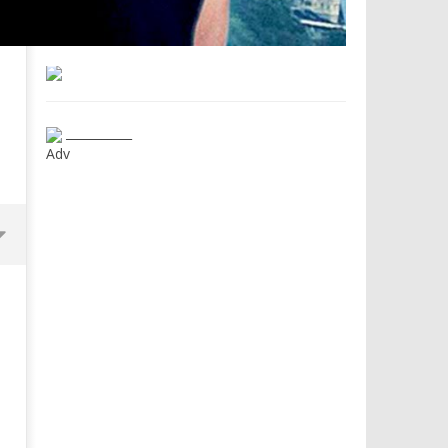
___________
Adv