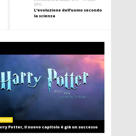
SITO
L’evoluzione dell’uomo secondo
la scienza
CINEMA
INEMA
Cinema: il r
rry Potter, il nuovo capitolo è già un successo
settembre c