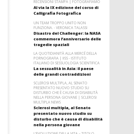
RECENSIONI STAMPA | FOTOGRAFIAMO
Al via la IX edizione del corso di
Calligrafia Fotografica
UN TEAM TROPPO UNITO NON
FUNZIONA. - VERONICA TALASSI
Disastro del Challenger: la NASA
commemora l’anniversario delle
tragedie spaziali
LA QUOTIDIANITÀ ALLA MERCÉ DELLA
PORNOGRAFIA | IISS - ISTITUTO
ITALIANO DI SESSUOLOGIA SCIENTIFICA
La sessualità in Asia: il paese
delle grandi contraddizioni
SCLEROSI MULTIPLA, AL SENATO
PRESENTATO NUOVO STUDIO SU
DISTURBO CHE È CAUSA DI DISABILITÀ
NELLA PERSONA GIOVANE | SCLEROSI
MULTIPLA NEWS
Sclerosi multipla, al Senato
presentato nuovo studio su
disturbo che è causa di disabilità
nella persona giovane
L’EVOLUZIONE DELLA VITA – TITOLO