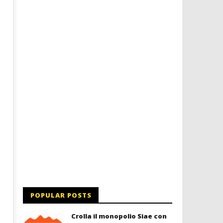
Dimmi Chi Sei!
Roma, il 1 luglio Jazz e le
a Palazzo Braschi
19/11/2015
letizia
19/11/2015
letizia
POPULAR POSTS
Crolla il monopolio Siae con