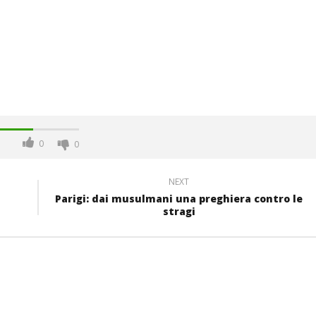
0
0
NEXT
Parigi: dai musulmani una preghiera contro le
stragi