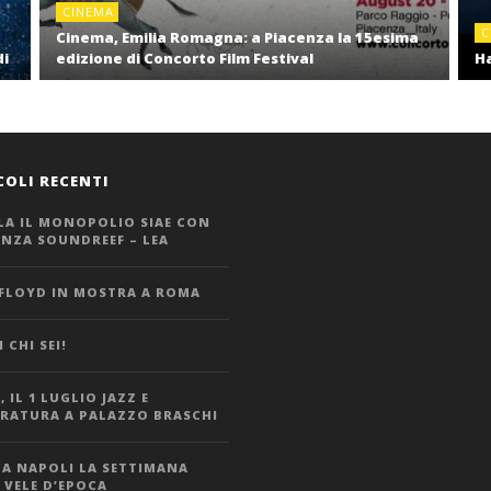
CINEMA
C
Cinema, Emilia Romagna: a Piacenza la 15esima
di
edizione di Concorto Film Festival
Ha
COLI RECENTI
LA IL MONOPOLIO SIAE CON
ANZA SOUNDREEF – LEA
 FLOYD IN MOSTRA A ROMA
 CHI SEI!
 IL 1 LUGLIO JAZZ E
ERATURA A PALAZZO BRASCHI
 A NAPOLI LA SETTIMANA
 VELE D’EPOCA