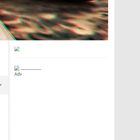
___________
Adv