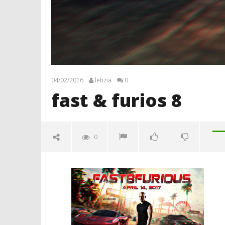
04/02/2016
letizia
0
fast & furios 8
0
fast & furios 8
04/02/2016
letizia