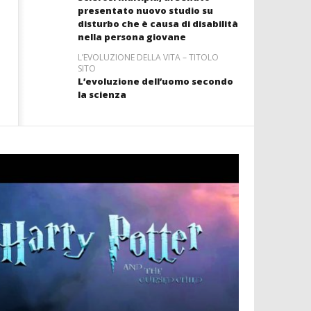
presentato nuovo studio su
disturbo che è causa di disabilità
nella persona giovane
L’EVOLUZIONE DELLA VITA – TITOLO
SITO
L’evoluzione dell’uomo secondo
la scienza