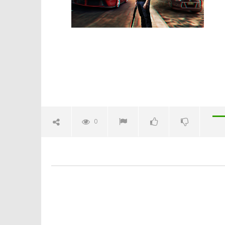
Crolla il
alleanza 
04/02/2016
letizia
0