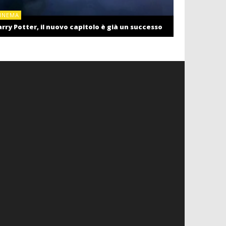
CINEMA
INEMA
Cinema: il r
rry Potter, il nuovo capitolo è già un successo
settembre c