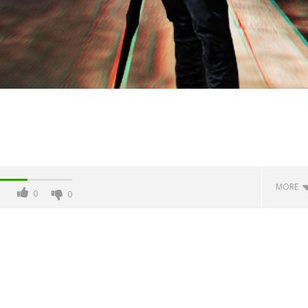
MORE
0
0