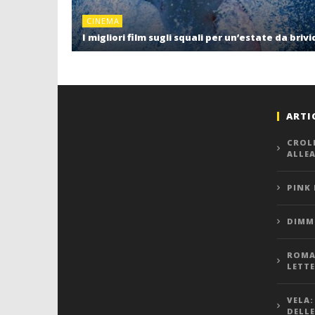
CINEMA
I migliori film sugli squali per un’estate da brivi
ARTI
CROL
ALLE
PINK
DIMMI
ROMA,
LETT
VELA:
DELLE