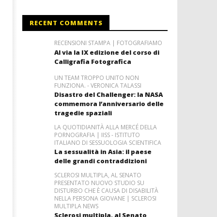
RECENT COMMENTS
RECENSIONI STAMPA | FOTOGRAFIAMO
Al via la IX edizione del corso di
Calligrafia Fotografica
UN TEAM TROPPO UNITO NON
FUNZIONA. - VERONICA TALASSI
Disastro del Challenger: la NASA
commemora l’anniversario delle
tragedie spaziali
LA QUOTIDIANITÀ ALLA MERCÉ DELLA
PORNOGRAFIA | IISS - ISTITUTO
ITALIANO DI SESSUOLOGIA SCIENTIFICA
La sessualità in Asia: il paese
delle grandi contraddizioni
SCLEROSI MULTIPLA, AL SENATO
PRESENTATO NUOVO STUDIO SU
DISTURBO CHE È CAUSA DI DISABILITÀ
NELLA PERSONA GIOVANE | SCLEROSI
MULTIPLA NEWS
Sclerosi multipla, al Senato