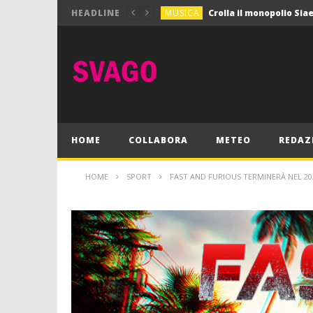
MUSICA
HEADLINE
MUSICA
Pink Floyd in mostra a
GIOCHI
Dimmi Chi Sei!
CULTURA
SPORT
Vela: a Napoli la settim
MUSICA
HOME
COLLABORA
METEO
REDAZ
HOME
SPORT
FAST AND FURIOUS TERMINERÀ NEL 20