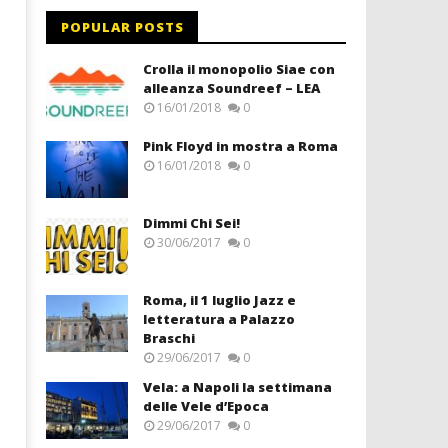
POPULAR POSTS
Crolla il monopolio Siae con
alleanza Soundreef – LEA
16/01/2018
0
Pink Floyd in mostra a Roma
16/01/2018
0
Dimmi Chi Sei!
30/06/2017
0
Roma, il 1 luglio Jazz e
letteratura a Palazzo
Braschi
29/06/2017
0
Vela: a Napoli la settimana
delle Vele d’Epoca
29/06/2017
0