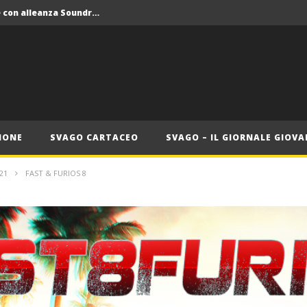
Crolla il monopolio Siae con alleanza Soundreef – LEA
 Roma
Roma, il 1 luglio Jazz e letteratura a Palazzo Braschi
ana delle Vele d’Epoca
Crolla il monopolio Siae con alleanza Soundreef – LEA
IONE
SVAGO CARTACEO
SVAGO – IL GIORNALE GIOVA
21
FAST & FURIOS 8