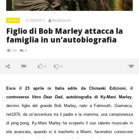
21/04/2012
Redazione
NEWS
Figlio di Bob Marley attacca la
famiglia in un’autobiografia
0
79
0
0
Esce il 23 aprile in Italia
edito da Chinaski Edizioni, il
controverso libro
Dear Dad
, autobiografia di Ky-Mani Marley
,
decimo figlio del grande Bob Marley
,
nato a Falmouth, Giamaica,
nel1976, da un’avventura tra il padre e la mamma, una campionessa
di ping pong, Ky-Mani Marley ha scoperto il suo talento musicale in
età avanzata, quando si è trasferito a Miami, facendosi conoscere