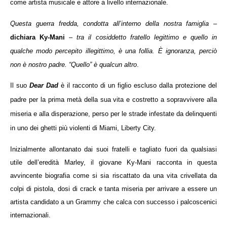
come artista musicale e attore a livello internazionale.
Questa guerra fredda, condotta all’interno della nostra famiglia
–
NOW VIEWING
dichiara Ky-Mani
–
tra il cosiddetto fratello legittimo e quello in
qualche modo percepito illegittimo, è una follia. È ignoranza, perciò
Cro
Figlio di Bob Marley attacca la famiglia in
LE
un’autobiografia
non è nostro padre. “
Quello”
è qualcun altro
.
21/
21/04/2012
Il suo
Dear Dad
è il racconto di un figlio escluso dalla protezione del
R
Redazione
padre per la prima metà della sua vita e costretto a sopravvivere alla
miseria e alla disperazione, perso per le strade infestate da delinquenti
in uno dei ghetti più violenti di Miami, Liberty City.
Inizialmente allontanato dai suoi fratelli e tagliato fuori da qualsiasi
utile dell’eredità Marley, il giovane Ky-Mani racconta in questa
avvincente biografia come si sia riscattato da una vita crivellata da
colpi di pistola, dosi di crack e tanta miseria per arrivare a essere un
artista candidato a un Grammy che calca con successo i palcoscenici
internazionali.