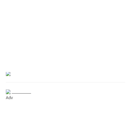
___________
Adv