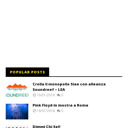
POPULAR POSTS
Crolla il monopolio Siae con alleanza
Soundreef – LEA
16/01/2018
0
Pink Floyd in mostra a Roma
16/01/2018
0
Dimmi Chi Sei!