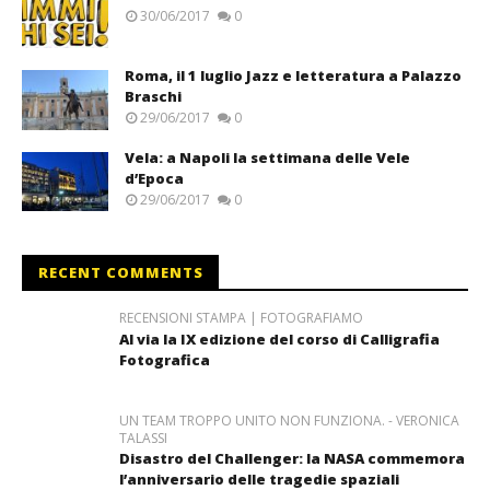
30/06/2017
0
Roma, il 1 luglio Jazz e letteratura a Palazzo
Braschi
29/06/2017
0
Vela: a Napoli la settimana delle Vele
d’Epoca
29/06/2017
0
RECENT COMMENTS
RECENSIONI STAMPA | FOTOGRAFIAMO
Al via la IX edizione del corso di Calligrafia
Fotografica
UN TEAM TROPPO UNITO NON FUNZIONA. - VERONICA
TALASSI
Disastro del Challenger: la NASA commemora
l’anniversario delle tragedie spaziali