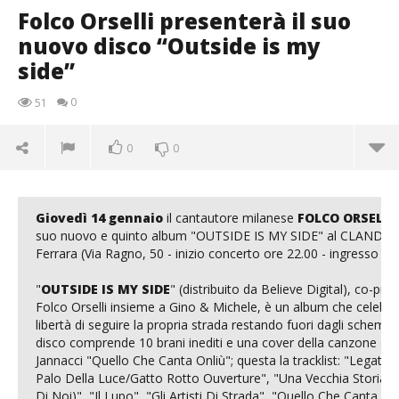
Folco Orselli presenterà il suo
nuovo disco “Outside is my
side”
0
51
0
0
Giovedì 14 gennaio
 il cantautore milanese 
FOLCO ORSELLI
suo nuovo e quinto album "OUTSIDE IS MY SIDE" al CLANDEST
Ferrara (Via Ragno, 50 - inizio concerto ore 22.00 - ingresso grat
"
OUTSIDE IS MY SIDE
" (distribuito da Believe Digital), co-prod
Folco Orselli insieme a Gino & Michele, è un album che celebra l
libertà di seguire la propria strada restando fuori dagli schemi. Il
disco comprende 10 brani inediti e una cover della canzone di E
Jannacci "Quello Che Canta Onliù"; questa la tracklist: "Legato A
Palo Della Luce/Gatto Rotto Ouverture", "Una Vecchia Storia (d
Di Noi)", "Il Lupo", "Gli Artisti Di Strada", "Quello Che Canta 
