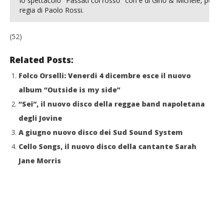
lo spettacolo "Passati col rosso" con e di Gino & Michele, per la
regia di Paolo Rossi.
(52)
Related Posts:
Folco Orselli: Venerdi 4 dicembre esce il nuovo
album “Outside is my side”
“Sei”, il nuovo disco della reggae band napoletana
degli Jovine
A giugno nuovo disco dei Sud Sound System
Cello Songs, il nuovo disco della cantante Sarah
Jane Morris