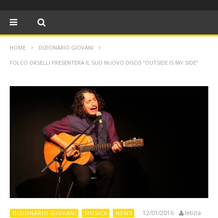
HOME
DIZIONARIO GIOVANI
FOLCO ORSELLI PRESENTERÀ IL SUO NUOVO DISCO “OUTSIDE IS MY SIDE”
12/01/2016
letizia
DIZIONARIO GIOVANI
MUSICA
NEWS