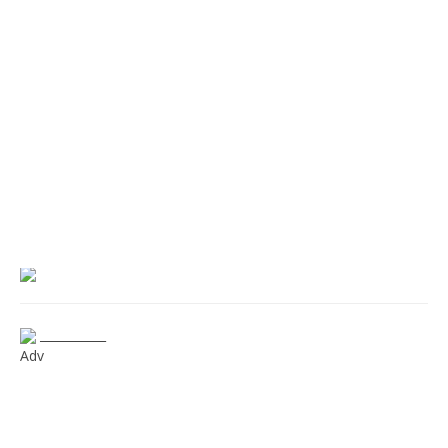
___________
Adv