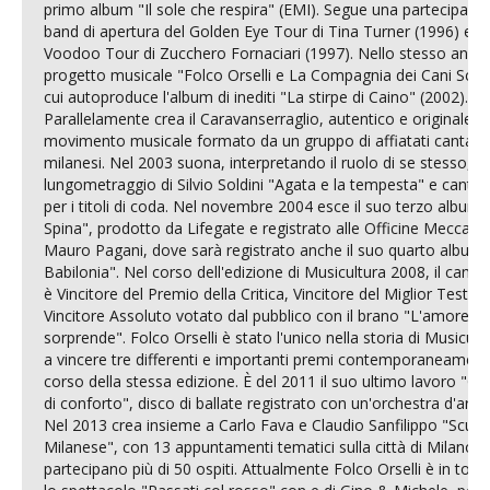
primo album "Il sole che respira" (EMI). Segue una partecipazi
band di apertura del Golden Eye Tour di Tina Turner (1996) e del
Voodoo Tour di Zucchero Fornaciari (1997). Nello stesso anno n
progetto musicale "Folco Orselli e La Compagnia dei Cani Scoss
cui autoproduce l'album di inediti "La stirpe di Caino" (2002). 

Parallelamente crea il Caravanserraglio, autentico e originale 

movimento musicale formato da un gruppo di affiatati cantautor
milanesi. Nel 2003 suona, interpretando il ruolo di se stesso, nel
lungometraggio di Silvio Soldini "Agata e la tempesta" e canta 
per i titoli di coda. Nel novembre 2004 esce il suo terzo album "
Spina", prodotto da Lifegate e registrato alle Officine Meccanich
Mauro Pagani, dove sarà registrato anche il suo quarto album "
Babilonia". Nel corso dell'edizione di Musicultura 2008, il cantau
è Vincitore del Premio della Critica, Vincitore del Miglior Testo e 
Vincitore Assoluto votato dal pubblico con il brano "L'amore ci 

sorprende". Folco Orselli è stato l'unico nella storia di Musicultu
a vincere tre differenti e importanti premi contemporaneamente
corso della stessa edizione. È del 2011 il suo ultimo lavoro "Gen
di conforto", disco di ballate registrato con un'orchestra d'archi.
Nel 2013 crea insieme a Carlo Fava e Claudio Sanfilippo "Scuola
Milanese", con 13 appuntamenti tematici sulla città di Milano, a 
partecipano più di 50 ospiti. Attualmente Folco Orselli è in tour 