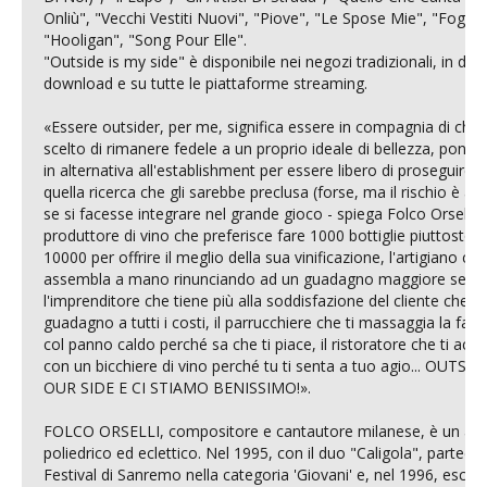
Onliù", "Vecchi Vestiti Nuovi", "Piove", "Le Spose Mie", "Foglie",
NOW VIEWING
"Hooligan", "Song Pour Elle".

"Outside is my side" è disponibile nei negozi tradizionali, in digita
Folco Orselli presenterà il suo nuovo disco “Outside
Cro
download e su tutte le piattaforme streaming.

is my side”
LE
12/01/2016
12/
«Essere outsider, per me, significa essere in compagnia di chi ha
letizia
l
scelto di rimanere fedele a un proprio ideale di bellezza, ponend
in alternativa all'establishment per essere libero di proseguire in 
quella ricerca che gli sarebbe preclusa (forse, ma il rischio è alto
se si facesse integrare nel grande gioco - spiega Folco Orselli - Il
produttore di vino che preferisce fare 1000 bottiglie piuttosto c
10000 per offrire il meglio della sua vinificazione, l'artigiano che 
assembla a mano rinunciando ad un guadagno maggiore se mec
l'imprenditore che tiene più alla soddisfazione del cliente che al 
guadagno a tutti i costi, il parrucchiere che ti massaggia la facci
col panno caldo perché sa che ti piace, il ristoratore che ti accog
con un bicchiere di vino perché tu ti senta a tuo agio... OUTSIDE 
OUR SIDE E CI STIAMO BENISSIMO!».

FOLCO ORSELLI, compositore e cantautore milanese, è un artis
poliedrico ed eclettico. Nel 1995, con il duo "Caligola", partecipa 
Festival di Sanremo nella categoria 'Giovani' e, nel 1996, esce il