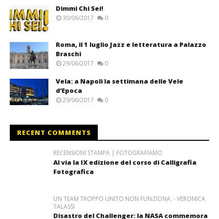
Dimmi Chi Sei!
30/06/2017
0
Roma, il 1 luglio Jazz e letteratura a Palazzo
Braschi
29/06/2017
0
Vela: a Napoli la settimana delle Vele
d’Epoca
29/06/2017
0
RECENT COMMENTS
RECENSIONI STAMPA | FOTOGRAFIAMO
Al via la IX edizione del corso di Calligrafia
Fotografica
UN TEAM TROPPO UNITO NON FUNZIONA. - VERONICA
TALASSI
Disastro del Challenger: la NASA commemora