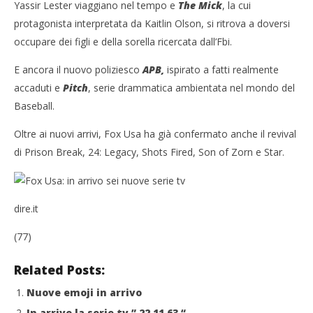
Fox Usa: in arrivo sei nuove serie tv
Cro
Yassir Lester viaggiano nel tempo e
The Mick
, la cui
LE
12/05/2016
protagonista interpretata da Kaitlin Olson, si ritrova a doversi
letizia
12/
occupare dei figli e della sorella ricercata dall’Fbi.
l
E ancora il nuovo poliziesco
A
PB,
ispirato a fatti realmente
accaduti e
Pitch
, serie drammatica ambientata nel mondo del
Baseball.
Oltre ai nuovi arrivi, Fox Usa ha già confermato anche il revival
di Prison Break, 24: Legacy, Shots Fired, Son of Zorn e Star.
dire.it
(77)
Related Posts:
Nuove emoji in arrivo
In arrivo la serie tv ” 22.11.63 “