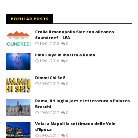
POPULAR POSTS
Crolla il monopolio Siae con alleanza
Soundreef – LEA
16/01/2018
0
Pink Floyd in mostra a Roma
16/01/2018
0
Dimmi Chi Sei!
30/06/2017
0
Roma, il 1 luglio Jazz e letteratura a Palazzo
Braschi
29/06/2017
0
Vela: a Napoli la settimana delle Vele
d’Epoca
29/06/2017
0