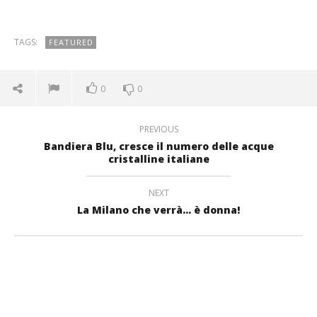
TAGS:
FEATURED
0
0
PREVIOUS
Bandiera Blu, cresce il numero delle acque
cristalline italiane
NEXT
La Milano che verrà… è donna!