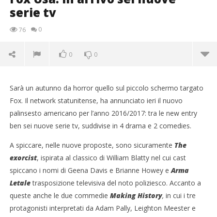
serie tv
0
76
0
0
Sarà un autunno da horror quello sul piccolo schermo targato
Fox. Il network statunitense, ha annunciato ieri il nuovo
palinsesto americano per l’anno 2016/2017: tra le new entry
ben sei nuove serie tv, suddivise in 4 drama e 2 comedies.
A spiccare, nelle nuove proposte, sono sicuramente
The
exorcist
, ispirata al classico di William Blatty nel cui cast
spiccano i nomi di Geena Davis e Brianne Howey e
Arma
Letale
trasposizione televisiva del noto poliziesco. Accanto a
queste anche le due commedie
Making History
,
in cui i tre
NOW VIEWING
protagonisti interpretati da Adam Pally, Leighton Meester e