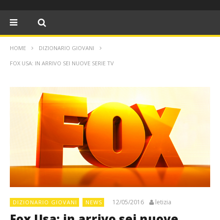
HOME
DIZIONARIO GIOVANI
FOX USA: IN ARRIVO SEI NUOVE SERIE TV
12/05/2016
letizia
DIZIONARIO GIOVANI
NEWS
Fox Usa: in arrivo sei nuove