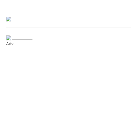
___________
Adv