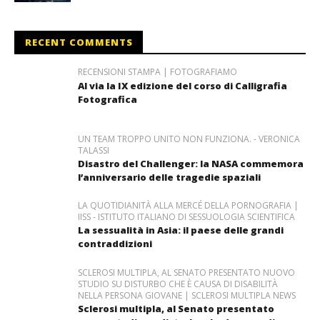
RECENT COMMENTS
RECENSIONI STAMPA | FOTOGRAFIAMO
Al via la IX edizione del corso di Calligrafia
Fotografica
UN TEAM TROPPO UNITO NON FUNZIONA. - VERONICA
TALASSI
Disastro del Challenger: la NASA commemora
l’anniversario delle tragedie spaziali
LA QUOTIDIANITÀ ALLA MERCÉ DELLA PORNOGRAFIA |
IISS - ISTITUTO ITALIANO DI SESSUOLOGIA SCIENTIFICA
La sessualità in Asia: il paese delle grandi
contraddizioni
SCLEROSI MULTIPLA, AL SENATO PRESENTATO NUOVO
STUDIO SU DISTURBO CHE È CAUSA DI DISABILITÀ
NELLA PERSONA GIOVANE | SCLEROSI MULTIPLA NEWS
Sclerosi multipla, al Senato presentato