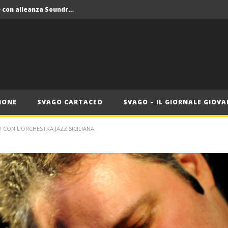
Crolla il monopolio Siae con alleanza Soundreef – LEA
 Roma
Roma, il 1 luglio Jazz e letteratura a Palazzo Braschi
ana delle Vele d’Epoca
Crolla il monopolio Siae con alleanza Soundreef – LEA
IONE
SVAGO CARTACEO
SVAGO – IL GIORNALE GIOVA
CON L’ORCHESTRA JAZZ SICILIANA