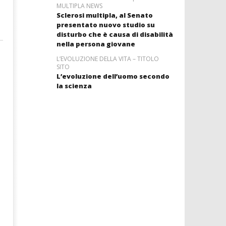
MULTIPLA NEWS
Sclerosi multipla, al Senato
presentato nuovo studio su
disturbo che è causa di disabilità
nella persona giovane
L’EVOLUZIONE DELLA VITA – TITOLO
SITO
L’evoluzione dell’uomo secondo
la scienza