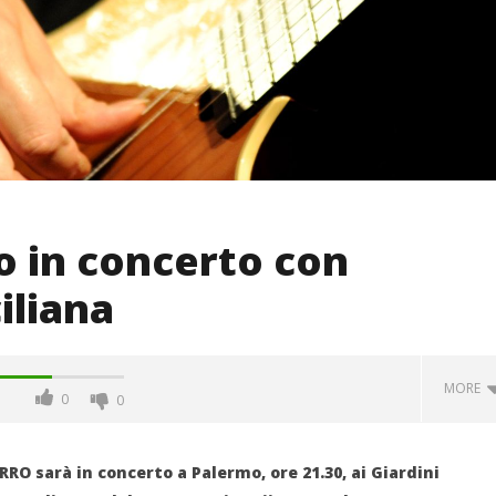
o in concerto con
iliana
MORE
0
0
RO sarà in concerto a Palermo
,
ore 21.30, ai Giardini