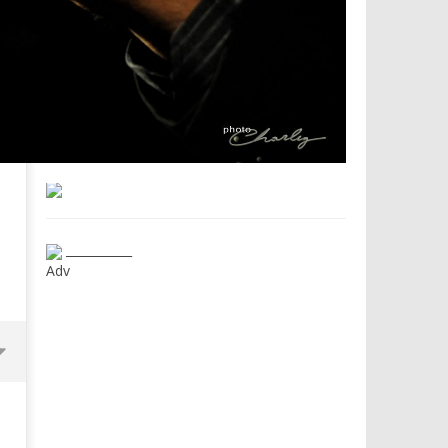
___________
Adv