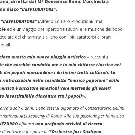
liana, diretta dal M° Domenico Riina. L’orchestra
mo disco “
L’ESPLORATORE
”.
,
“L’ESPLORATORE”
(Alfredo Lo Faro Produzioni/Irma
pie
ed è un viaggio che ripercorre i suoni e le musiche dei popoli
olare del chitarrista siciliano con i più caratteristici brani
ionali.
 monopolio Siae con
Pink Floyd in mostra a Roma
Soundreef - LEA
02/09/2011
iato questo mio nuovo viaggio artistico
–
racconta
Redazione
 che avrebbe condotto me e la mia chitarra classica nei
e
i dei popoli marcandone i distintivi tratti culturali. La
rintracciabile nella cosiddetta “musica popolare” dalla
musica è suscitare emozioni vere mettendo gli esseri
 insostituibile d’incontro tra i popoli
».
tarra a soli 6 anni. Dopo essersi dipomato al Conservatorio Bellini
ternational Arts Academy di Roma. Alla sua passione per la musica
UZZURRO
affianca
una profonda attività di ricerca
 di entrare a far parte dell’
Orchestra Jazz Siciliana
.