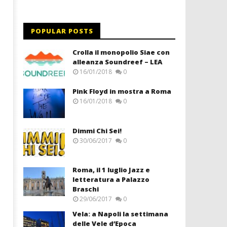
POPULAR POSTS
Crolla il monopolio Siae con
alleanza Soundreef – LEA
16/01/2018
0
Pink Floyd in mostra a Roma
16/01/2018
0
Dimmi Chi Sei!
30/06/2017
0
Roma, il 1 luglio Jazz e
letteratura a Palazzo
Braschi
29/06/2017
0
Vela: a Napoli la settimana
delle Vele d’Epoca