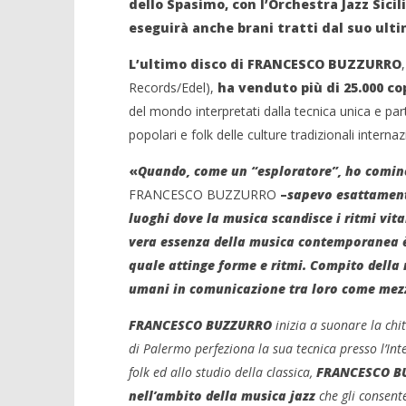
dello Spasimo, con l’Orchestra Jazz Sici
eseguirà anche brani tratti dal suo ulti
L’ultimo disco di
FRANCESCO BUZZURRO
Records/Edel),
ha venduto più di
25.000
co
NOW VIEWING
del mondo interpretati dalla tecnica unica e partic
Francesco Buzzurro in concerto
popolari e folk delle culture tradizionali internaz
con l’Orchestra Jazz Siciliana
Crolla il
alleanza 
02/09/2011
«
Quando, come un “esploratore”, ho cominc
Redazione
02/09/2011
FRANCESCO BUZZURRO
–
sapevo esattamente
Redazion
luoghi dove la musica scandisce i ritmi vital
vera essenza della musica contemporanea è 
quale attinge forme e ritmi.
Compito della 
umani in comunicazione tra loro come mezzo
FRANCESCO BUZZURRO
inizia a suonare la chi
di Palermo perfeziona la sua tecnica presso l’In
folk ed allo studio della classica,
FRANCESCO B
nell’ambito della musica jazz
che gli consente