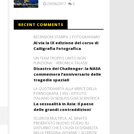
29/06/2017
0
RECENT COMMENTS
RECENSIONI STAMPA | FOTOGRAFIAMO
Al via la IX edizione del corso di
Calligrafia Fotografica
UN TEAM TROPPO UNITO NON
FUNZIONA. - VERONICA TALASSI
Disastro del Challenger: la NASA
commemora l’anniversario delle
tragedie spaziali
LA QUOTIDIANITÀ ALLA MERCÉ DELLA
PORNOGRAFIA | IISS - ISTITUTO
ITALIANO DI SESSUOLOGIA SCIENTIFICA
La sessualità in Asia: il paese
delle grandi contraddizioni
SCLEROSI MULTIPLA, AL SENATO
PRESENTATO NUOVO STUDIO SU
DISTURBO CHE È CAUSA DI DISABILITÀ
NELLA PERSONA GIOVANE | SCLEROSI