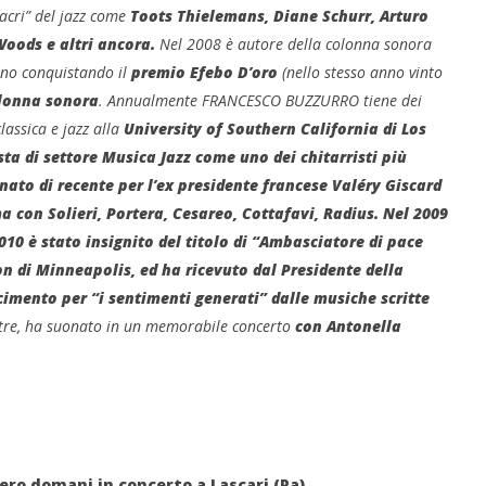
acri” del jazz come
Toots Thielemans, Diane Schurr, Arturo
Woods e altri ancora.
Nel 2008 è autore della colonna sonora
ino conquistando il
premio Efebo D’oro
(nello stesso anno vinto
lonna sonora
. Annualmente FRANCESCO BUZZURRO tiene dei
lassica e jazz alla
University of Southern California di Los
sta di settore Musica Jazz come uno dei chitarristi più
ato di recente per l’ex presidente francese Valéry Giscard
ma con Solieri, Portera, Cesareo, Cottafavi, Radius.
Nel 2009
0 è stato insignito del titolo di “Ambasciatore di pace
n di Minneapolis, ed ha ricevuto dal Presidente della
imento per “i sentimenti generati” dalle musiche scritte
oltre, ha suonato in un memorabile concerto
con Antonella
ro domani in concerto a Lascari (Pa)