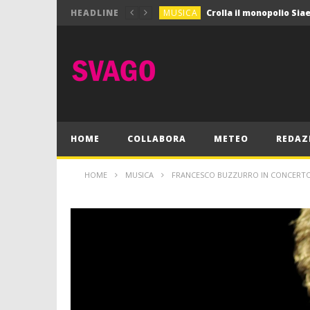
MUSICA
HEADLINE
MUSICA
Pink Floyd in mostra a
GIOCHI
Dimmi Chi Sei!
CULTURA
SPORT
Vela: a Napoli la settim
MUSICA
HOME
COLLABORA
METEO
REDAZ
HOME
MUSICA
FRANCESCO BUZZURRO IN CONCERTO 