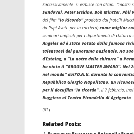
Successivamente si esibisce con alcuni “mostri s
Sandoval, Peter Erskine, Bob Mintzer, Phil 
del film
“Io Ricordo”
prodotto dai fratelli Mucc
da Pupi Avati per la carriera)
come miglior co
seminari unificati per i dipartimenti di chitarra c
Angeles
ed è stato votato dalla famosa rivi
talentuosi del panorama nazionale.
Ha suon
d’Estaing, a “La notte delle chitarre” a Par
ha vinto il “GROOVE MASTER AWARD”. Nel 201
nel mondo” dall’O.N.U. durante la conventio
Repubblica Giorgio Napolitano, un riconosc
per il docufilm “Io ricordo”.
Il 7 febbraio, in
Ruggiero al Teatro Pirandello di Agrigento
.
(62)
Related Posts:
Francesco Buzzurro e Antonella Ruggie