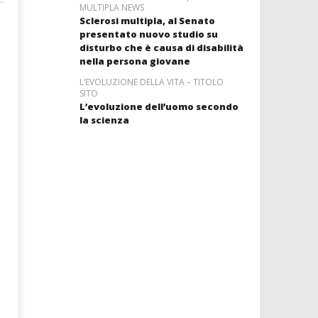
MULTIPLA NEWS
Sclerosi multipla, al Senato
presentato nuovo studio su
disturbo che è causa di disabilità
nella persona giovane
L’EVOLUZIONE DELLA VITA – TITOLO
SITO
L’evoluzione dell’uomo secondo
la scienza