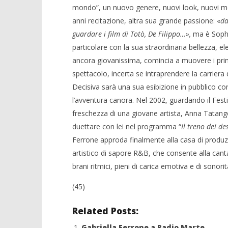
mondo”, un nuovo genere, nuovi look, nuovi mod
anni recitazione, altra sua grande passione: «
da
guardare i film di Totò, De Filippo…»,
ma è Sophi
particolare con la sua straordinaria bellezza, el
ancora giovanissima, comincia a muovere i pri
spettacolo, incerta se intraprendere la carriera 
Decisiva sarà una sua esibizione in pubblico con
l’avventura canora. Nel 2002, guardando il Festi
freschezza di una giovane artista, Anna Tatang
duettare con lei nel programma “
Il treno dei de
Ferrone approda finalmente alla casa di produz
artistico di sapore R&B, che consente alla can
brani ritmici, pieni di carica emotiva e di sonorit
(45)
Related Posts:
Gabriella Ferrone a Radio Marte