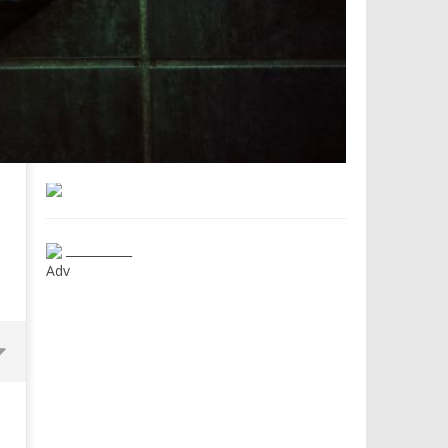
___________
Adv