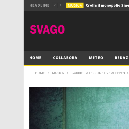
MUSICA
HEADLINE
MUSICA
Pink Floyd in mostra a
GIOCHI
Dimmi Chi Sei!
CULTURA
SPORT
Vela: a Napoli la settim
MUSICA
HOME
COLLABORA
METEO
REDAZ
HOME
MUSICA
GABRIELLA FERRONE LIVE ALL’EVENTO