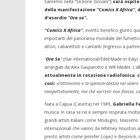
Sanremo nella “Sezione Giovani”)
sarà ospite
della manifestazione
“Comics X Africa”,
d
d’esordio
“Ora so”.
“Comics X Africa”
, evento benefico giunto qu
NOW VIEWING
importanti del panorama mondiale del fumetto. Ne
Gabriella Ferrone live all’evento
attori, cabarettisti e cantanti (Ingresso a partir
benefico ‘Comics X Africa’
Crolla il
alleanza 
13/07/2011
“
Ora So
”
(Nar International/Edel/Made In Italy) 
Redazione
13/07/2011
arrangiati da Alex Gasparotto e Will Medini. L
Redazion
attualmente in rotazione radiofonica
,
c
così:
«
l’ottimismo e la spensieratezza nel vivere 
inaspettatamente, ma che vorresti non finisse, 
Nata a Capua (Caserta) nel 1989,
Gabriella F
musica: in casa se ne è sempre respirata molta 
grandi artisti italiani come Modugno, Massimo R
internazionali che vanno da Whitney Houston ai
presto artisti come Jennifer Lopez e Beyoncè,