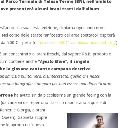
 al Parco Termale di Telese Terme (BN), nell’ambito
ove presenterà
alcuni brani tratti dall’album
est’anno alla sua sesta edizione, richiama ogni anno nomi
l corso delle serate l’anfiteatro dell’area spettacoli ospiterà
e da 5.00 € – per info:
http://telese2011.comicsxafricaeventi.org/
).
 monopolio Siae con
Pink Floyd in mostra a Roma
Soundreef - LEA
13/07/2011
è un concentrato di brani freschi, dal sapore R&B, prodotti e
Redazione
’album contiene anche
“Agosto Mare”
, il singolo
e
he la giovane cantante campana
descrive
un’amicizia pulita, vera, disinteressata, quella che nasce
come una fotografia stampata per non essere mai dimenticata
».
errone
ha avuto sin da piccolissima un grande feeling con la
(da canzoni del repertorio classico napoletano a quelle di
anieri e Giorgia, a brani
 Queen). Gabriella scopre
 che le aprono un “nuovo