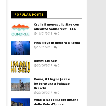
POPULAR POSTS
Crolla il monopolio Siae con
alleanza Soundreef – LEA
16/01/2018
0
Pink Floyd in mostra a Roma
16/01/2018
0
Dimmi Chi Sei!
30/06/2017
0
Roma, il 1 luglio Jazz e
letteratura a Palazzo
Braschi
29/06/2017
0
Vela: a Napoli la settimana
delle Vele d’Epoca