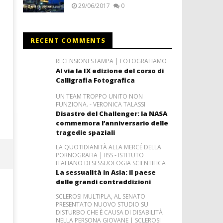
29/06/2017
0
RECENT COMMENTS
RECENSIONI STAMPA | FOTOGRAFIAMO
Al via la IX edizione del corso di
Calligrafia Fotografica
UN TEAM TROPPO UNITO NON
FUNZIONA. - VERONICA TALASSI
Disastro del Challenger: la NASA
commemora l’anniversario delle
tragedie spaziali
LA QUOTIDIANITÀ ALLA MERCÉ DELLA
PORNOGRAFIA | IISS - ISTITUTO
ITALIANO DI SESSUOLOGIA SCIENTIFICA
La sessualità in Asia: il paese
delle grandi contraddizioni
SCLEROSI MULTIPLA, AL SENATO
PRESENTATO NUOVO STUDIO SU
DISTURBO CHE È CAUSA DI DISABILITÀ
NELLA PERSONA GIOVANE | SCLEROSI