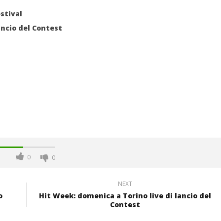
stival
ancio del Contest
0
0
NEXT
o
Hit Week: domenica a Torino live di lancio del
Contest