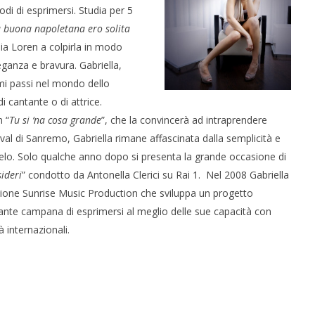
i di esprimersi. Studia per 5
 buona napoletana ero solita
a Loren a colpirla in modo
eganza e bravura. Gabriella,
mi passi nel mondo dello
di cantante o di attrice.
 “
Tu si ‘na cosa grande
”, che la convincerà ad intraprendere
val di Sanremo, Gabriella rimane affascinata dalla semplicità e
elo. Solo qualche anno dopo si presenta la grande occasione di
sideri
” condotto da Antonella Clerici su Rai 1. Nel 2008 Gabriella
ione Sunrise Music Production che sviluppa un progetto
tante campana di esprimersi al meglio delle sue capacità con
à internazionali.