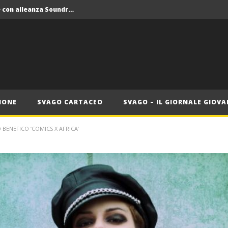
Crolla il monopolio Siae con alleanza Soundreef – LEA
 Roma
Roma, il 1 luglio Jazz e letteratura a Palazzo Braschi
ana delle Vele d’Epoca
Crolla il monopolio Siae con alleanza Soundreef – LEA
IONE
SVAGO CARTACEO
SVAGO – IL GIORNALE GIOVA
 BENEFICO ‘COMICS X AFRICA’