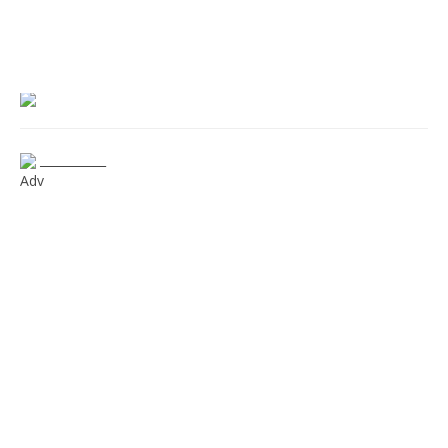
___________
Adv