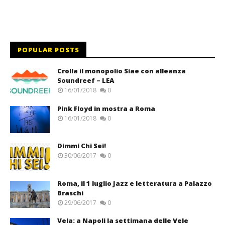
POPULAR POSTS
Crolla il monopolio Siae con alleanza
Soundreef – LEA
16/01/2018
0
Pink Floyd in mostra a Roma
16/01/2018
0
Dimmi Chi Sei!
30/06/2017
0
Roma, il 1 luglio Jazz e letteratura a Palazzo
Braschi
29/06/2017
0
Vela: a Napoli la settimana delle Vele