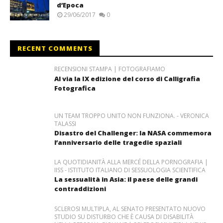
d’Epoca
29/06/2017
0
RECENT COMMENTS
RECENSIONI STAMPA | FOTOGRAFIAMO
Al via la IX edizione del corso di Calligrafia
Fotografica
UN TEAM TROPPO UNITO NON FUNZIONA. - VERONICA
TALASSI
Disastro del Challenger: la NASA commemora
l’anniversario delle tragedie spaziali
LA QUOTIDIANITÀ ALLA MERCÉ DELLA PORNOGRAFIA |
IISS - ISTITUTO ITALIANO DI SESSUOLOGIA SCIENTIFICA
La sessualità in Asia: il paese delle grandi
contraddizioni
SCLEROSI MULTIPLA, AL SENATO PRESENTATO NUOVO
STUDIO SU DISTURBO CHE È CAUSA DI DISABILITÀ