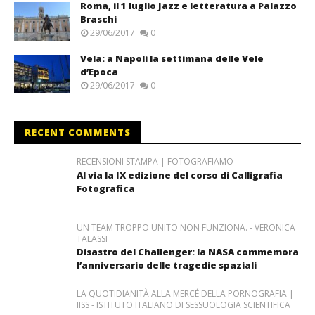
Roma, il 1 luglio Jazz e letteratura a Palazzo
Braschi
29/06/2017
0
Vela: a Napoli la settimana delle Vele
d’Epoca
29/06/2017
0
RECENT COMMENTS
RECENSIONI STAMPA | FOTOGRAFIAMO
Al via la IX edizione del corso di Calligrafia
Fotografica
UN TEAM TROPPO UNITO NON FUNZIONA. - VERONICA
TALASSI
Disastro del Challenger: la NASA commemora
l’anniversario delle tragedie spaziali
LA QUOTIDIANITÀ ALLA MERCÉ DELLA PORNOGRAFIA |
IISS - ISTITUTO ITALIANO DI SESSUOLOGIA SCIENTIFICA