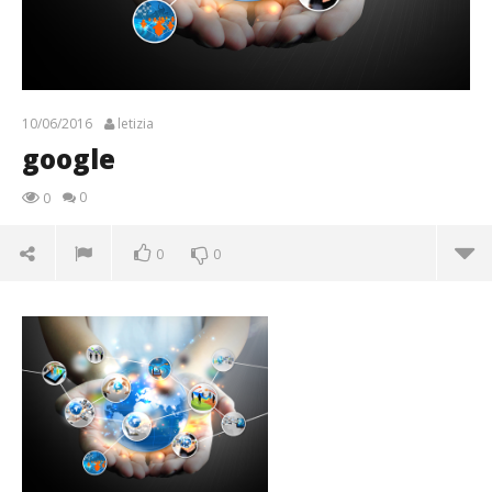
10/06/2016
letizia
google
0
0
0
0
google
10/06/2016
letizia