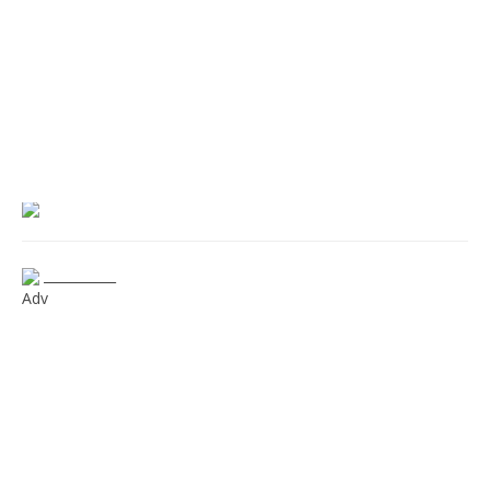
___________
Adv