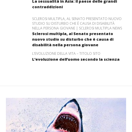
La sessualità in Asia: il paese delle grandi
contraddizioni
SCLEROSI MULTIPLA, AL SENATO PRESENTATO NUOVO
STUDIO SU DISTURBO CHE È CAUSA DI DISABILITÀ
NELLA PERSONA GIOVANE | SCLEROSI MULTIPLA NEWS
Sclerosi multipla, al Senato presentato
nuovo studio su disturbo che è causa di
disabilità nella persona giovane
L’EVOLUZIONE DELLA VITA – TITOLO SITO
L’evoluzione dell’uomo secondo la scienza