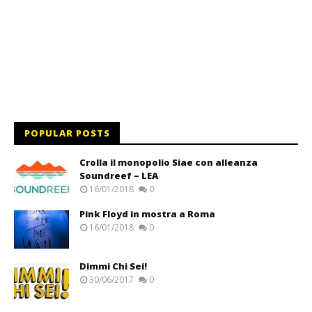
POPULAR POSTS
Crolla il monopolio Siae con alleanza
Soundreef – LEA
16/01/2018
0
Pink Floyd in mostra a Roma
16/01/2018
0
Dimmi Chi Sei!
30/06/2017
0