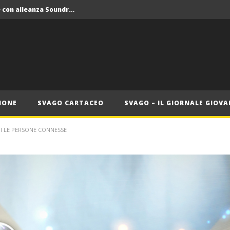
Crolla il monopolio Siae con alleanza Soundreef – LEA
 Roma
Roma, il 1 luglio Jazz e letteratura a Palazzo Braschi
ana delle Vele d’Epoca
Crolla il monopolio Siae con alleanza Soundreef – LEA
IONE
SVAGO CARTACEO
SVAGO – IL GIORNALE GIOVA
I LE PERSONE CONNESSE