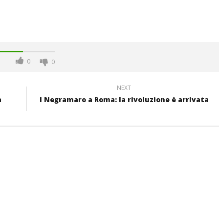
0
0
NEXT
a
I Negramaro a Roma: la rivoluzione è arrivata