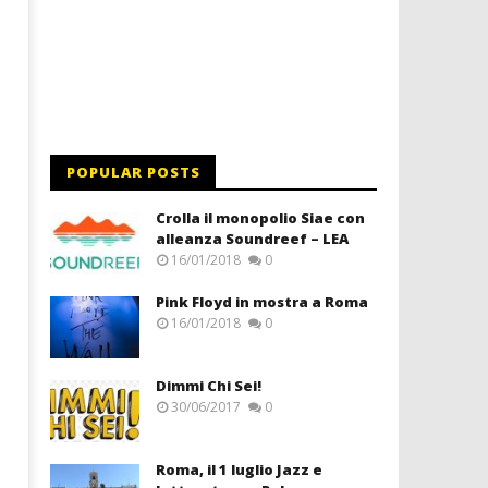
POPULAR POSTS
Crolla il monopolio Siae con
alleanza Soundreef – LEA
16/01/2018
0
Pink Floyd in mostra a Roma
16/01/2018
0
Dimmi Chi Sei!
30/06/2017
0
Roma, il 1 luglio Jazz e