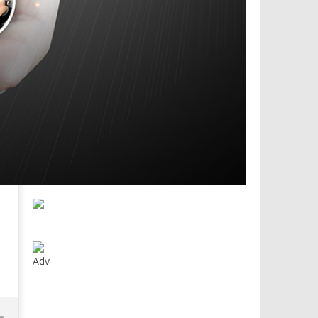
___________
Adv