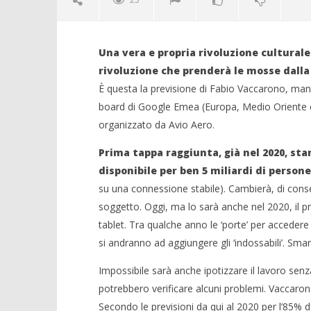
Una vera e propria rivoluzione culturale
rivoluzione che prenderà le mosse dalla
È questa la previsione di Fabio Vaccarono, ma
board di Google Emea (Europa, Medio Oriente e A
organizzato da Avio Aero.
NOW VIEWING
Prima tappa raggiunta, già nel 2020, sta
disponibile per ben 5 miliardi di persone
Crolla il
Google, nel 2020 saranno 5
su una connessione stabile). Cambierà, di cons
alleanza 
miliardi le persone connesse
soggetto. Oggi, ma lo sarà anche nel 2020, il p
27/11/2015
27/11/2015
letizia
letizia
tablet. Tra qualche anno le ‘porte’ per accedere
si andranno ad aggiungere gli ‘indossabili’. Smar
Impossibile sarà anche ipotizzare il lavoro senz
potrebbero verificare alcuni problemi. Vaccarono
Secondo le previsioni da qui al 2020 per l’85% 