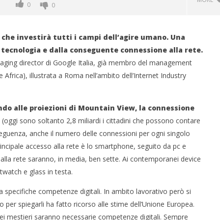
0
0
 che investirà tutti i campi dell’agire umano. Una
 tecnologia e dalla conseguente connessione alla rete.
naging director di Google Italia, già membro del management
frica), illustrata a Roma nell’ambito dell’Internet Industry
ndo alle proiezioni di Mountain View, la connessione
(oggi sono soltanto 2,8 miliardi i cittadini che possono contare
 monopolio Siae con
Pink Floyd in mostra a Roma
eguenza, anche il numero delle connessioni per ogni singolo
Soundreef - LEA
27/11/2015
rincipale accesso alla rete è lo smartphone, seguito da pc e
letizia
 alla rete saranno, in media, ben sette. Ai contemporanei device
twatch e glass in testa.
a specifiche competenze digitali. In ambito lavorativo però si
 per spiegarli ha fatto ricorso alle stime dell’Unione Europea.
dei mestieri saranno necessarie competenze digitali. Sempre