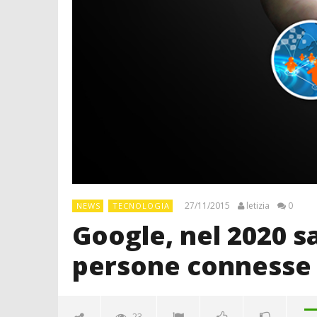
27/11/2015
letizia
0
NEWS
TECNOLOGIA
Google, nel 2020 sa
persone connesse
23