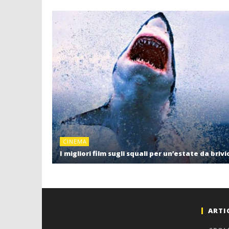
CINEMA
I migliori film sugli squali per un’estate da brivi
ARTI