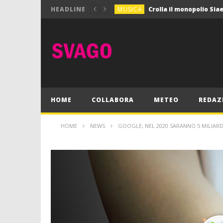
MUSICA
HEADLINE
MUSICA
Pink Floyd in mostra a
GIOCHI
Dimmi Chi Sei!
CULTURA
SPORT
Vela: a Napoli la settim
MUSICA
HOME
COLLABORA
METEO
REDAZ
HOME
NEWS
GOOGLE, NEL 2020 SARANNO 5 MILIARD