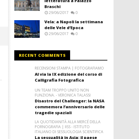
letteratura a Palazzo
Braschi
29/06/2017
0
Vela: a Napoli la settimana
delle Vele d’Epoca
29/06/2017
0
RECENT COMMENTS
RECENSIONI STAMPA | FOTOGRAFIAMO
Al via la IX edizione del corso di
Calligrafia Fotografica
UN TEAM TROPPO UNITO NON
FUNZIONA. - VERONICA TALASSI
Disastro del Challenger: la NASA
commemora l’anniversario delle
tragedie spaziali
LA QUOTIDIANITÀ ALLA MERCÉ DELLA
PORNOGRAFIA | IISS - ISTITUTO
ITALIANO DI SESSUOLOGIA SCIENTIFICA
La sessualità in Asia: il paese