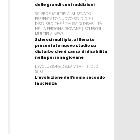
delle grandi contraddizioni
SCLEROSI MULTIPLA, AL SENATO
PRESENTATO NUOVO STUDIO SU
DISTURBO CHE È CAUSA DI DISABILITÀ
NELLA PERSONA GIOVANE | SCLEROSI
MULTIPLA NEWS
Sclerosi multipla, al Senato
presentato nuovo studio su
disturbo che è causa di disabilità
nella persona giovane
L’EVOLUZIONE DELLA VITA – TITOLO
SITO
L’evoluzione dell’uomo secondo
la scienza