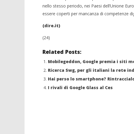
nello stesso periodo, nei Paesi dell’Unione Eur
essere coperti per mancanza di competenze digi
(dire.it)
(24)
Related Posts:
Mobilegeddon, Google premia i siti mo
Ricerca Swg, per gli italiani la rete i
Hai perso lo smartphone? Rintraccial
I rivali di Google Glass al Ces