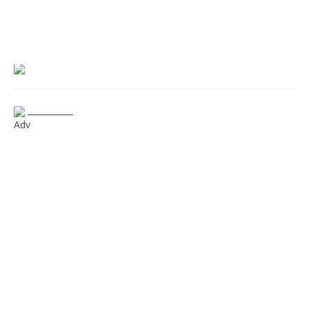
___________
Adv