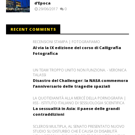
d’Epoca
29/06/2017
0
RECENT COMMENTS
RECENSIONI STAMPA | FOTOGRAFIAMO
Al via la IX edizione del corso di Calligrafia
Fotografica
UN TEAM TROPPO UNITO NON FUNZIONA. - VERONICA
TALASSI
Disastro del Challenger: la NASA commemora
l’anniversario delle tragedie spaziali
LA QUOTIDIANITÀ ALLA MERCÉ DELLA PORNOGRAFIA |
IISS - ISTITUTO ITALIANO DI SESSUOLOGIA SCIENTIFICA
La sessualità in Asia: il paese delle grandi
contraddizioni
SCLEROSI MULTIPLA, AL SENATO PRESENTATO NUOVO
STUDIO SU DISTURBO CHE È CAUSA DI DISABILITÀ