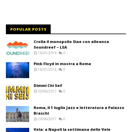
POPULAR POSTS
Crolla il monopolio Siae con alleanza
Soundreef – LEA
16/01/2018
0
Pink Floyd in mostra a Roma
16/01/2018
0
Dimmi Chi Sei!
30/06/2017
0
Roma, il 1 luglio Jazz e letteratura a Palazzo
Braschi
29/06/2017
0
Vela: a Napoli la settimana delle Vele