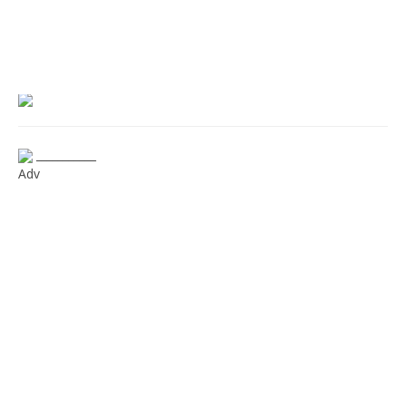
___________
Adv