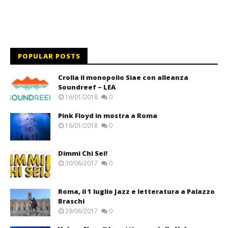
POPULAR POSTS
Crolla il monopolio Siae con alleanza
Soundreef – LEA
16/01/2018
0
Pink Floyd in mostra a Roma
16/01/2018
0
Dimmi Chi Sei!
30/06/2017
0
Roma, il 1 luglio Jazz e letteratura a Palazzo
Braschi
29/06/2017
0