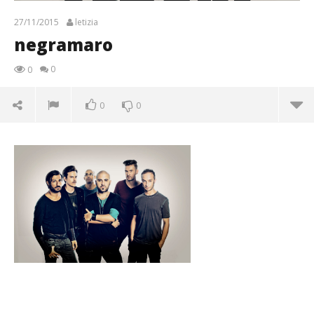
27/11/2015
letizia
negramaro
0
0
0
0
negramaro
27/11/2015
letizia