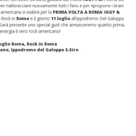
 per riabbracciare nuovamente tutti i fans e per riproporre i brani
americana si esibirà per la
PRIMA VOLTA A ROMA
!
IGGY &
 Rock in
Roma
e il giorno
11 luglio
all’Ippodromo Del Galoppo
. Sarà presente uno special gust che annunceremo quanto prima.
energia il vero rock americano!
luglio Roma, Rock in Roma
 monopolio Siae con
Pink Floyd in mostra a Roma
ilano, Ippodromo del Galoppo S.Siro
Soundreef - LEA
19/12/2012
Redazione
e