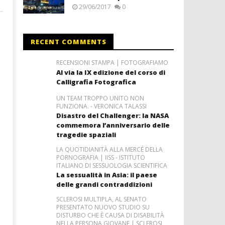
29/06/2017
0
RECENT COMMENTS
RECENSIONI STAMPA | FOTOGRAFIAMO
Al via la IX edizione del corso di
Calligrafia Fotografica
UN TEAM TROPPO UNITO NON
FUNZIONA. - VERONICA TALASSI
Disastro del Challenger: la NASA
commemora l’anniversario delle
tragedie spaziali
LA QUOTIDIANITÀ ALLA MERCÉ DELLA
PORNOGRAFIA | IISS - ISTITUTO
ITALIANO DI SESSUOLOGIA SCIENTIFICA
La sessualità in Asia: il paese
delle grandi contraddizioni
SCLEROSI MULTIPLA, AL SENATO
PRESENTATO NUOVO STUDIO SU
DISTURBO CHE È CAUSA DI DISABILITÀ
NELLA PERSONA GIOVANE | SCLEROSI