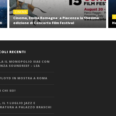
CINEMA
C
Cinema, Emilia Romagna: a Piacenza la 15esima
di
edizione di Concorto Film Festival
Ha
COLI RECENTI
LA IL MONOPOLIO SIAE CON
ANZA SOUNDREEF – LEA
 FLOYD IN MOSTRA A ROMA
 CHI SEI!
 IL 1 LUGLIO JAZZ E
ERATURA A PALAZZO BRASCHI