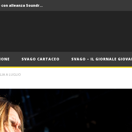
Crolla il monopolio Siae con alleanza Soundreef – LEA
 Roma
Roma, il 1 luglio Jazz e letteratura a Palazzo Braschi
ana delle Vele d’Epoca
Crolla il monopolio Siae con alleanza Soundreef – LEA
IONE
SVAGO CARTACEO
SVAGO – IL GIORNALE GIOVA
LIA A LUGLIO