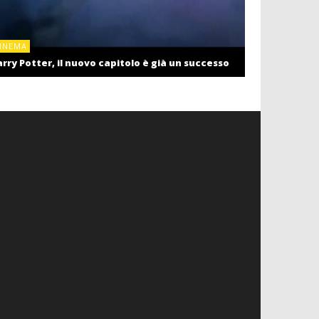
CINEMA
INEMA
Cinema: il r
rry Potter, il nuovo capitolo è già un successo
settembre c