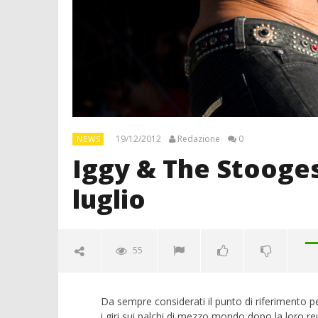
19/12/2012
Redazione
0
NEWS
Iggy & The Stooges,
luglio
55
Da sempre considerati il punto di riferimento 
i giri sui palchi di mezzo mondo dopo la loro r