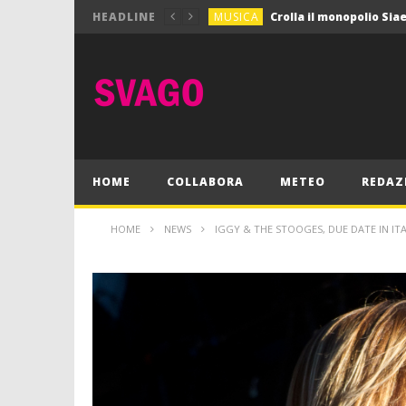
MUSICA
HEADLINE
MUSICA
Pink Floyd in mostra a
GIOCHI
Dimmi Chi Sei!
CULTURA
SPORT
Vela: a Napoli la settim
MUSICA
HOME
COLLABORA
METEO
REDAZ
HOME
NEWS
IGGY & THE STOOGES, DUE DATE IN ITA