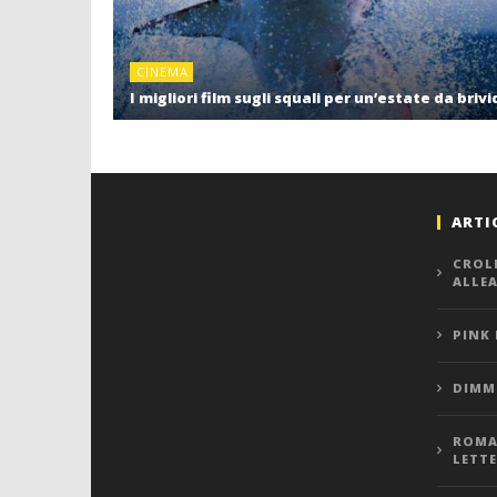
CINEMA
I migliori film sugli squali per un’estate da brivi
ARTI
CROL
ALLE
PINK
DIMMI
ROMA,
LETT