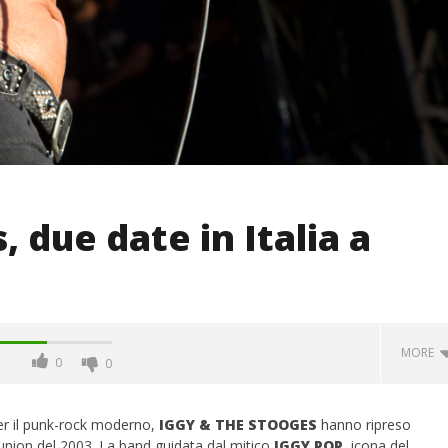
 due date in Italia a
MORE
0
0
per il punk-rock moderno,
IGGY & THE STOOGES
hanno ripreso
eunion del 2003. La band guidata dal mitico
IGGY POP
, icona del