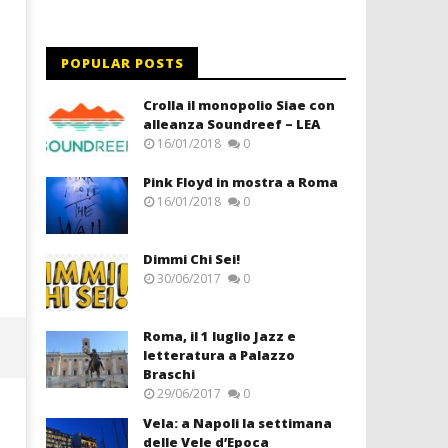
POPULAR POSTS
Crolla il monopolio Siae con
alleanza Soundreef – LEA
16/01/2018
0
Pink Floyd in mostra a Roma
16/01/2018
0
Dimmi Chi Sei!
30/06/2017
0
Roma, il 1 luglio Jazz e
letteratura a Palazzo
Braschi
29/06/2017
0
Vela: a Napoli la settimana
delle Vele d’Epoca