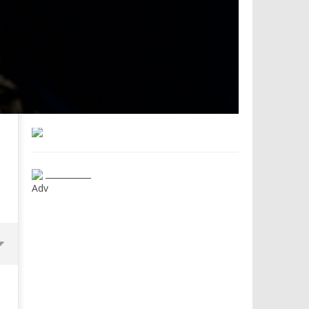
___________
Adv