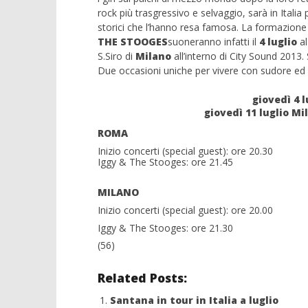
rock più trasgressivo e selvaggio, sarà in Italia
storici che l’hanno resa famosa. La formazione 
THE STOOGES
suoneranno infatti il
4 luglio
al
S.Siro di
Milano
all’interno di City Sound 2013
NOW VIEWING
Due occasioni uniche per vivere con sudore ed 
Iggy & The Stooges, due date in
giovedì 4 
Italia a luglio
Crolla il
giovedì 11 luglio M
alleanza 
19/12/2012
ROMA
Redazione
19/12/2012
Inizio concerti (special guest): ore 20.30
Redazion
Iggy & The Stooges: ore 21.45
MILANO
Inizio concerti (special guest): ore 20.00
Iggy & The Stooges: ore 21.30
(56)
Related Posts:
Santana in tour in Italia a luglio