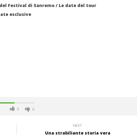
el Festival di Sanremo / Le date del tour
date esclusive
0
0
NEXT
Una strabiliante storia vera