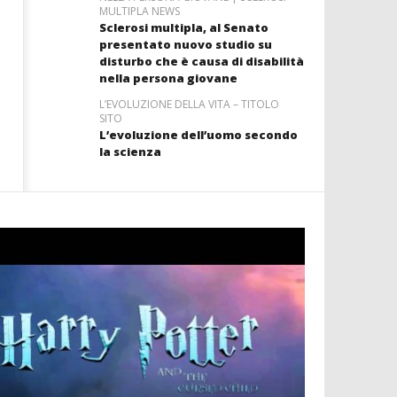
MULTIPLA NEWS
Sclerosi multipla, al Senato
presentato nuovo studio su
disturbo che è causa di disabilità
nella persona giovane
L’EVOLUZIONE DELLA VITA – TITOLO
SITO
L’evoluzione dell’uomo secondo
la scienza