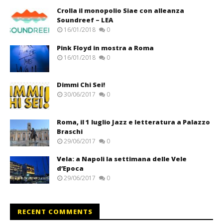
Crolla il monopolio Siae con alleanza
Soundreef – LEA
16/01/2018
0
Pink Floyd in mostra a Roma
16/01/2018
0
Dimmi Chi Sei!
30/06/2017
0
Roma, il 1 luglio Jazz e letteratura a Palazzo
Braschi
29/06/2017
0
Vela: a Napoli la settimana delle Vele
d’Epoca
29/06/2017
0
RECENT COMMENTS