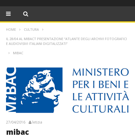
HOME
CULTURA
IL 28/04 AL MIBACT PRESENTAZIONE “ATLANTE DEGLI ARCHIVI FOTOGRAFICI
E AUDIOVISIVI ITALIANI DIGITALIZZATI”
MIBAC
27/04/2016
letizia
mibac