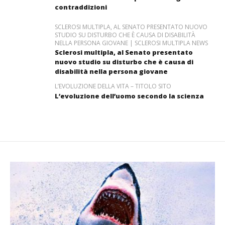
contraddizioni
SCLEROSI MULTIPLA, AL SENATO PRESENTATO NUOVO
STUDIO SU DISTURBO CHE È CAUSA DI DISABILITÀ
NELLA PERSONA GIOVANE | SCLEROSI MULTIPLA NEWS
Sclerosi multipla, al Senato presentato
nuovo studio su disturbo che è causa di
disabilità nella persona giovane
L’EVOLUZIONE DELLA VITA – TITOLO SITO
L’evoluzione dell’uomo secondo la scienza