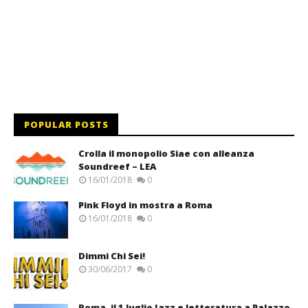
POPULAR POSTS
Crolla il monopolio Siae con alleanza
Soundreef – LEA
16/01/2018
0
Pink Floyd in mostra a Roma
16/01/2018
0
Dimmi Chi Sei!
30/06/2017
0
Roma, il 1 luglio Jazz e letteratura a Palazzo