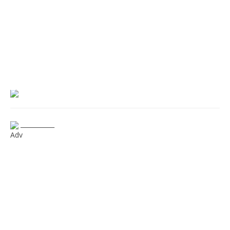
___________
Adv