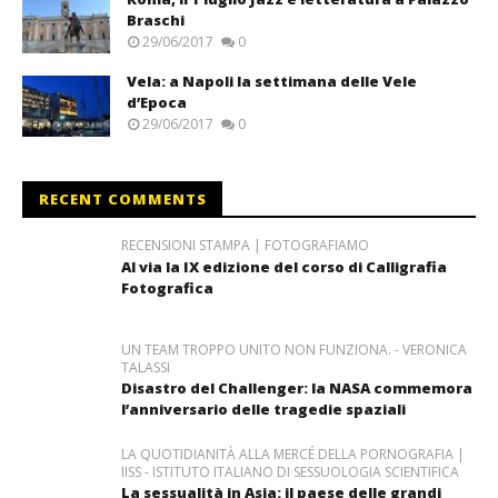
Braschi
29/06/2017
0
Vela: a Napoli la settimana delle Vele
d’Epoca
29/06/2017
0
RECENT COMMENTS
RECENSIONI STAMPA | FOTOGRAFIAMO
Al via la IX edizione del corso di Calligrafia
Fotografica
UN TEAM TROPPO UNITO NON FUNZIONA. - VERONICA
TALASSI
Disastro del Challenger: la NASA commemora
l’anniversario delle tragedie spaziali
LA QUOTIDIANITÀ ALLA MERCÉ DELLA PORNOGRAFIA |
IISS - ISTITUTO ITALIANO DI SESSUOLOGIA SCIENTIFICA
La sessualità in Asia: il paese delle grandi