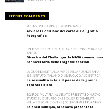
RECENT COMMENTS
RECENSIONI STAMPA | FOTOGRAFIAMO
Al via la IX edizione del corso di Calligrafia
Fotografica
UN TEAM TROPPO UNITO NON FUNZIONA. - VERONICA
TALASSI
Disastro del Challenger: la NASA commemora
l’anniversario delle tragedie spaziali
LA QUOTIDIANITÀ ALLA MERCÉ DELLA PORNOGRAFIA |
IISS - ISTITUTO ITALIANO DI SESSUOLOGIA SCIENTIFICA
La sessualità in Asia: il paese delle grandi
contraddizioni
SCLEROSI MULTIPLA, AL SENATO PRESENTATO NUOVO
STUDIO SU DISTURBO CHE È CAUSA DI DISABILITÀ
NELLA PERSONA GIOVANE | SCLEROSI MULTIPLA NEWS
Sclerosi multipla, al Senato presentato