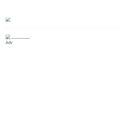
___________
Adv