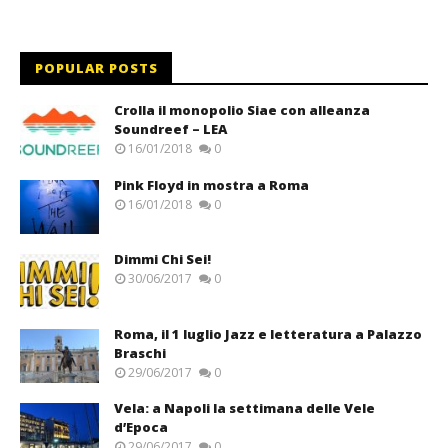
POPULAR POSTS
Crolla il monopolio Siae con alleanza
Soundreef – LEA
16/01/2018
0
Pink Floyd in mostra a Roma
16/01/2018
0
Dimmi Chi Sei!
30/06/2017
0
Roma, il 1 luglio Jazz e letteratura a Palazzo
Braschi
29/06/2017
0
Vela: a Napoli la settimana delle Vele
d’Epoca
29/06/2017
0