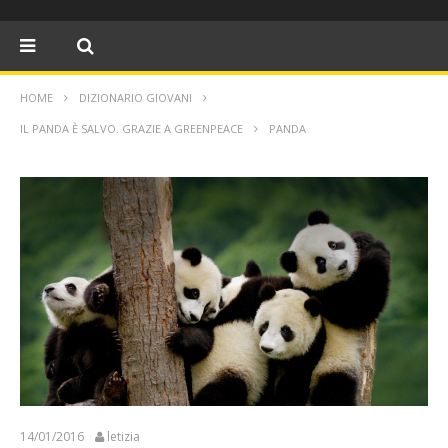
HOME
DIZIONARIO GIOVANI
IL PANDA È SALVO. GRAZIE A GREENPEACE
PANDA
14/01/2016
letizia