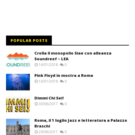
POPULAR POSTS
Crolla il monopolio Siae con alleanza
Soundreef – LEA
16/01/2018
0
Pink Floyd in mostra a Roma
16/01/2018
0
Dimmi Chi Sei!
30/06/2017
0
Roma, il 1 luglio Jazz e letteratura a Palazzo
Braschi
29/06/2017
0