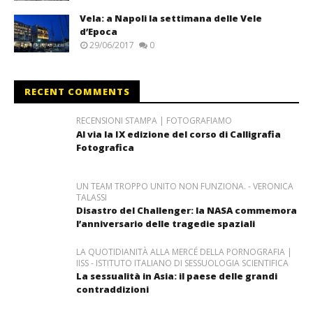
Vela: a Napoli la settimana delle Vele
d’Epoca
29/06/2017
0
RECENT COMMENTS
RECENSIONI STAMPA | FOTOGRAFIAMO
Al via la IX edizione del corso di Calligrafia
Fotografica
UN TEAM TROPPO UNITO NON FUNZIONA. - VERONICA
TALASSI
Disastro del Challenger: la NASA commemora
l’anniversario delle tragedie spaziali
LA QUOTIDIANITÀ ALLA MERCÉ DELLA PORNOGRAFIA |
IISS - ISTITUTO ITALIANO DI SESSUOLOGIA SCIENTIFICA
La sessualità in Asia: il paese delle grandi
contraddizioni