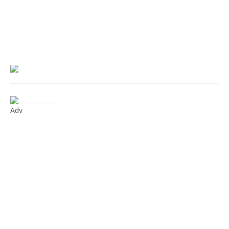
___________
Adv