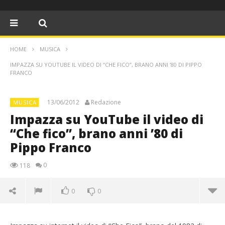
HOME
MUSICA
IMPAZZA SU YOUTUBE IL VIDEO DI “CHE FICO”, BRANO ANNI ’80 DI PIPPO
FRANCO
13/06/2012
Redazione
MUSICA
Impazza su YouTube il video di
“Che fico”, brano anni ’80 di
Pippo Franco
0
118
0
0