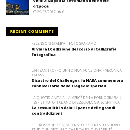
Vela: a Napoli la settimana delle Vele
d’Epoca
29/06/2017
0
RECENT COMMENTS
RECENSIONI STAMPA | FOTOGRAFIAMO
Al via la IX edizione del corso di Calligrafia
Fotografica
UN TEAM TROPPO UNITO NON FUNZIONA. - VERONICA
TALASSI
Disastro del Challenger: la NASA commemora
l’anniversario delle tragedie spaziali
LA QUOTIDIANITÀ ALLA MERCÉ DELLA PORNOGRAFIA |
IISS - ISTITUTO ITALIANO DI SESSUOLOGIA SCIENTIFICA
La sessualità in Asia: il paese delle grandi
contraddizioni
SCLEROSI MULTIPLA, AL SENATO PRESENTATO NUOVO
STUDIO SU DISTURBO CHE È CAUSA DI DISABILITÀ