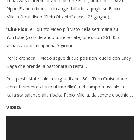
Impazza su internet il video di “Che Fico”, brano del 1982 di
Pippo Franco riportato in auge dall’artista pugliese Fabio
Milella (il cui disco “ElettrOttanta” esce il 26 giugno).
“
Che Fico
” è il quinto video più visto della settimana su
YouTube (considerando tutte le categorie), con 261.455
visualizzazioni in appena 5 giorni!
NOW VIEWING
Per la cronaca, il video segue di due posizioni quello con Lady
Impazza su YouTube il video di “Che fico”, brano
Gaga che prende la bastonata in testa…
anni ’80 di Pippo Franco
13/06/2012
Per quest’estate sale la voglia di anni ’80… Tom Cruise docet
Redazione
Cro
(con riferimento al suo ultimo film), nel campo musicale in
LE
Italia sta salendo alla ribalta Fabio Milella, da tenere d’occhio….
13/
R
VIDEO: