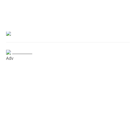
___________
Adv