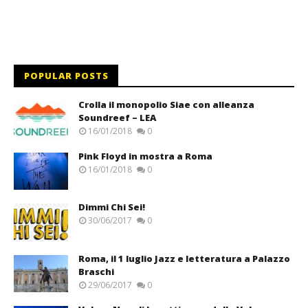
POPULAR POSTS
Crolla il monopolio Siae con alleanza
Soundreef – LEA
16/01/2018
0
Pink Floyd in mostra a Roma
16/01/2018
0
Dimmi Chi Sei!
30/06/2017
0
Roma, il 1 luglio Jazz e letteratura a Palazzo
Braschi
29/06/2017
0