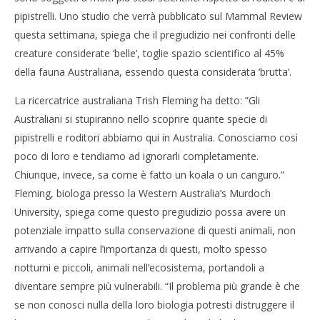
pipistrelli. Uno studio che verrà pubblicato sul Mammal Review
questa settimana, spiega che il pregiudizio nei confronti delle
creature considerate ‘belle’, toglie spazio scientifico al 45%
della fauna Australiana, essendo questa considerata ‘brutta’.
La ricercatrice australiana Trish Fleming ha detto: ”Gli
Australiani si stupiranno nello scoprire quante specie di
NOW VIEWING
pipistrelli e roditori abbiamo qui in Australia. Conosciamo così
In Australia gli animali ‘brutti’ sono sottoposti a
Cro
poco di loro e tendiamo ad ignorarli completamente.
minor attenzione scientifica
LE
Chiunque, invece, sa come è fatto un koala o un canguro.”
10/03/2016
10/
Fleming, biologa presso la Western Australia’s Murdoch
letizia
l
University, spiega come questo pregiudizio possa avere un
potenziale impatto sulla conservazione di questi animali, non
arrivando a capire l’importanza di questi, molto spesso
notturni e piccoli, animali nell’ecosistema, portandoli a
diventare sempre più vulnerabili. “Il problema più grande è che
se non conosci nulla della loro biologia potresti distruggere il