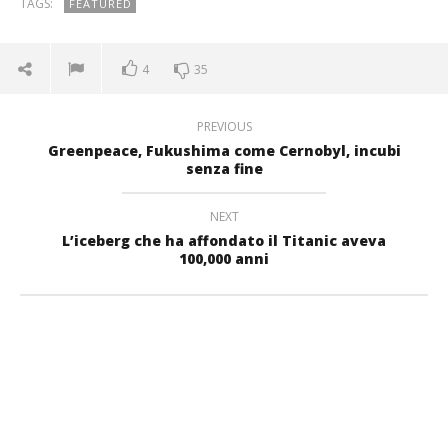
TAGS:
FEATURED
4
35
PREVIOUS
Greenpeace, Fukushima come Cernobyl, incubi
senza fine
NEXT
L’iceberg che ha affondato il Titanic aveva
100,000 anni