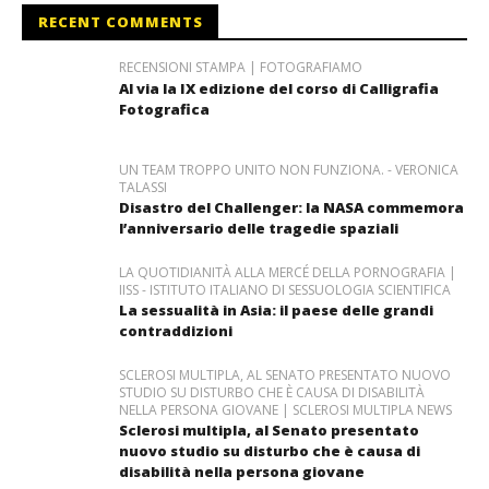
RECENT COMMENTS
RECENSIONI STAMPA | FOTOGRAFIAMO
Al via la IX edizione del corso di Calligrafia
Fotografica
UN TEAM TROPPO UNITO NON FUNZIONA. - VERONICA
TALASSI
Disastro del Challenger: la NASA commemora
l’anniversario delle tragedie spaziali
LA QUOTIDIANITÀ ALLA MERCÉ DELLA PORNOGRAFIA |
IISS - ISTITUTO ITALIANO DI SESSUOLOGIA SCIENTIFICA
La sessualità in Asia: il paese delle grandi
contraddizioni
SCLEROSI MULTIPLA, AL SENATO PRESENTATO NUOVO
STUDIO SU DISTURBO CHE È CAUSA DI DISABILITÀ
NELLA PERSONA GIOVANE | SCLEROSI MULTIPLA NEWS
Sclerosi multipla, al Senato presentato
nuovo studio su disturbo che è causa di
disabilità nella persona giovane