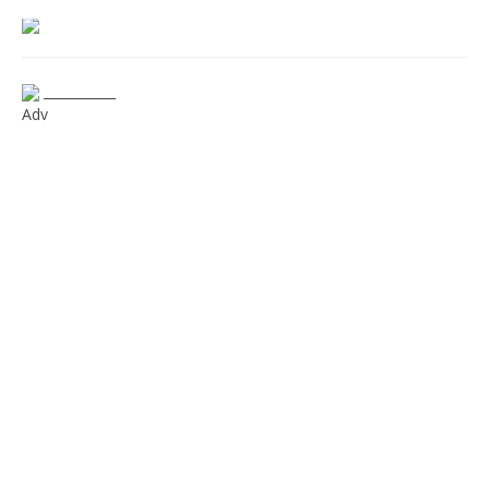
___________
Adv