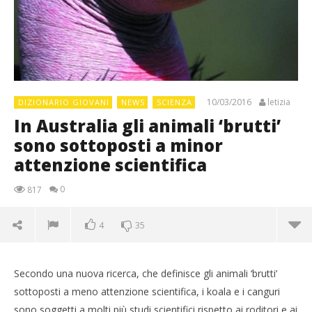
10/03/2016
letizia
DIZIONARIO GIOVANI
NEWS
SCIENZA
In Australia gli animali ‘brutti’
sono sottoposti a minor
attenzione scientifica
0
817
4
35
Secondo una nuova ricerca, che definisce gli animali ‘brutti’
sottoposti a meno attenzione scientifica, i koala e i canguri
sono soggetti a molti più studi scientifici rispetto ai roditori e ai