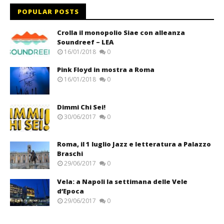
POPULAR POSTS
Crolla il monopolio Siae con alleanza
Soundreef – LEA
16/01/2018
0
Pink Floyd in mostra a Roma
16/01/2018
0
Dimmi Chi Sei!
30/06/2017
0
Roma, il 1 luglio Jazz e letteratura a Palazzo
Braschi
29/06/2017
0
Vela: a Napoli la settimana delle Vele
d’Epoca
29/06/2017
0