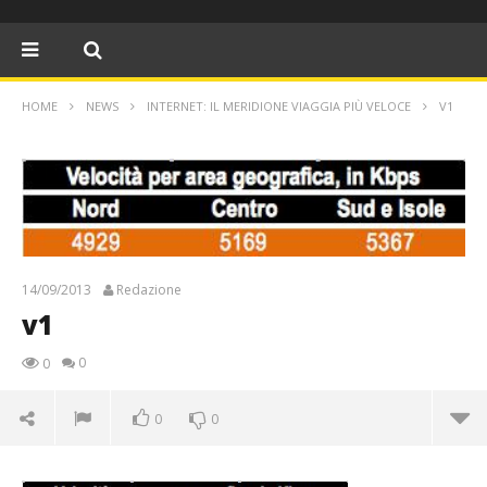
HOME
NEWS
INTERNET: IL MERIDIONE VIAGGIA PIÙ VELOCE
V1
14/09/2013
Redazione
v1
0
0
0
0
v1