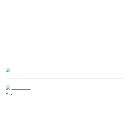
___________
Adv