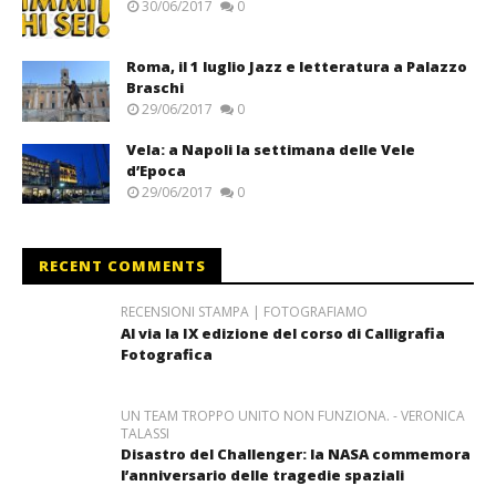
30/06/2017
0
Roma, il 1 luglio Jazz e letteratura a Palazzo
Braschi
29/06/2017
0
Vela: a Napoli la settimana delle Vele
d’Epoca
29/06/2017
0
RECENT COMMENTS
RECENSIONI STAMPA | FOTOGRAFIAMO
Al via la IX edizione del corso di Calligrafia
Fotografica
UN TEAM TROPPO UNITO NON FUNZIONA. - VERONICA
TALASSI
Disastro del Challenger: la NASA commemora
l’anniversario delle tragedie spaziali