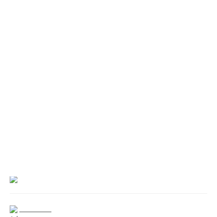
___________