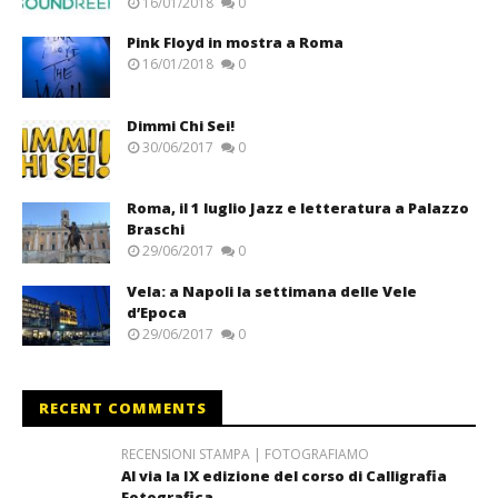
16/01/2018
0
Pink Floyd in mostra a Roma
16/01/2018
0
Dimmi Chi Sei!
30/06/2017
0
Roma, il 1 luglio Jazz e letteratura a Palazzo
Braschi
29/06/2017
0
Vela: a Napoli la settimana delle Vele
d’Epoca
29/06/2017
0
RECENT COMMENTS
RECENSIONI STAMPA | FOTOGRAFIAMO
Al via la IX edizione del corso di Calligrafia
Fotografica