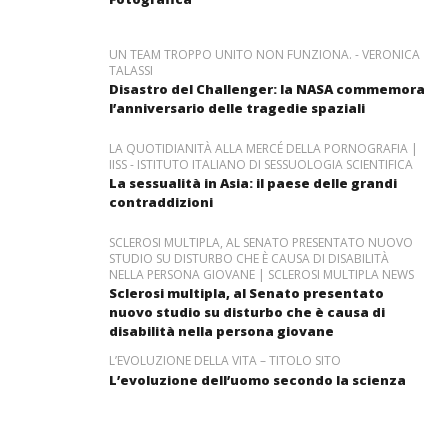
UN TEAM TROPPO UNITO NON FUNZIONA. - VERONICA
TALASSI
Disastro del Challenger: la NASA commemora
l’anniversario delle tragedie spaziali
LA QUOTIDIANITÀ ALLA MERCÉ DELLA PORNOGRAFIA |
IISS - ISTITUTO ITALIANO DI SESSUOLOGIA SCIENTIFICA
La sessualità in Asia: il paese delle grandi
contraddizioni
SCLEROSI MULTIPLA, AL SENATO PRESENTATO NUOVO
STUDIO SU DISTURBO CHE È CAUSA DI DISABILITÀ
NELLA PERSONA GIOVANE | SCLEROSI MULTIPLA NEWS
Sclerosi multipla, al Senato presentato
nuovo studio su disturbo che è causa di
disabilità nella persona giovane
L’EVOLUZIONE DELLA VITA – TITOLO SITO
L’evoluzione dell’uomo secondo la scienza