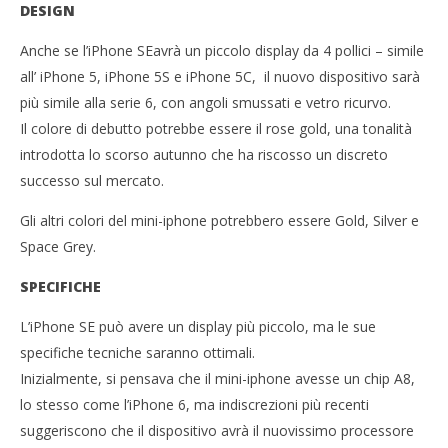
DESIGN
iPhone SE , Apple presenta il primo mini-iPhone
Cro
Anche se l’iPhone SEavrà un piccolo display da 4 pollici – simile
LE
14/03/2016
all’ iPhone 5, iPhone 5S e iPhone 5C, il nuovo dispositivo sarà
letizia
14/
l
più simile alla serie 6, con angoli smussati e vetro ricurvo.
Il colore di debutto potrebbe essere il rose gold, una tonalità
introdotta lo scorso autunno che ha riscosso un discreto
successo sul mercato.
Gli altri colori del mini-iphone potrebbero essere Gold, Silver e
Space Grey.
SPECIFICHE
L’iPhone SE può avere un display più piccolo, ma le sue
specifiche tecniche saranno ottimali.
Inizialmente, si pensava che il mini-iphone avesse un chip A8,
lo stesso come l’iPhone 6, ma indiscrezioni più recenti
suggeriscono che il dispositivo avrà il nuovissimo processore