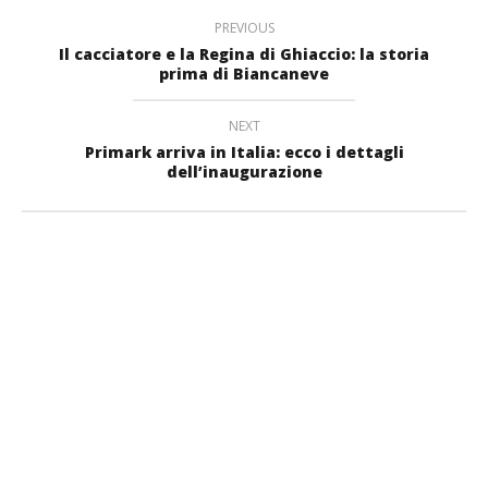
PREVIOUS
Il cacciatore e la Regina di Ghiaccio: la storia
prima di Biancaneve
NEXT
Primark arriva in Italia: ecco i dettagli
dell’inaugurazione